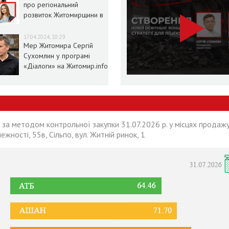
про регіональний
розвиток Житомирщини в
умовах воєнного стану
17.04.2024, 10:29
Мер Житомира Сергій
Сухомлин у програмі
«Діалоги» на Житомир.info
 за методом контрольної закупки 31.07.2026 р. у місцях продажу
лежності, 55в, Сільпо, вул. Житній ринок, 1