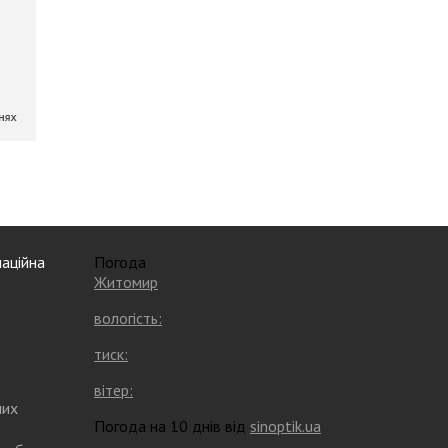
аційна
Погода
Житомир
вологість:
тиск:
вітер:
них
Погода на 10 днів від
sinoptik.ua