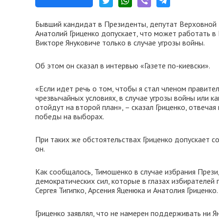
Бывший кандидат в Президенты, депутат Верховной
Анатолий Гриценко допускает, что может работать 
Викторе Януковиче только в случае угрозы войны.
Об этом он сказал в интервью «Газете по-киевски».
«Если идет речь о том, чтобы я стал членом правител
чрезвычайных условиях, в случае угрозы войны или ка
отойдут на второй план», – сказал Гриценко, отвечая
победы на выборах.
При таких же обстоятельствах Гриценко допускает с
он.
Как сообщалось, Тимошенко в случае избрания През
демократических сил, которые в глазах избирателей 
Сергея Тигипко, Арсения Яценюка и Анатолия Гриценко.
Гриценко заявлял, что не намерен поддерживать ни 