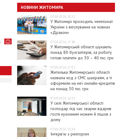
НОВИНИ ЖИТОМИРА
07.08.2026, 20:12
У Житомирі проходить чемпіонат
України з веслування на човнах
«Дракон»
у
07.08.2026, 17:40
У Житомирській області шукають
понад 80 бухгалтерів, за роботу
готові платити до 30 – 40 тис. грн
07.08.2026, 17:02
Жителька Житомирської області
назвала код з СМС шахраям, а ті
оформили на неї онлайн-кредитів
на понад 30 тис. грн
07.08.2026, 16:31
У селі Житомирської області
господар під час сварки вдарив
гостя кухонним ножем й пішов з
дому
07.08.2026, 15:36
Інтерв’ю з ректором