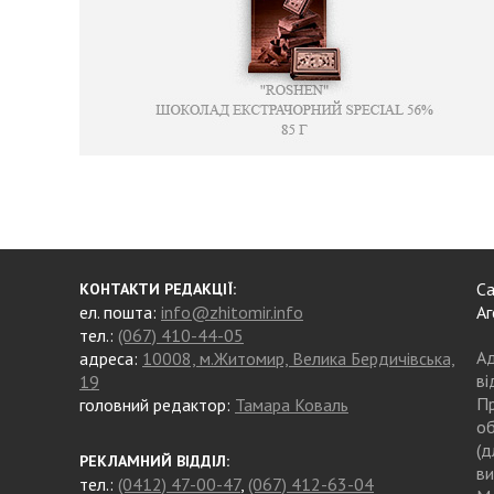
Са
КОНТАКТИ РЕДАКЦІЇ:
ел. пошта:
info@zhitomir.info
Аг
тел.:
(067) 410-44-05
Ад
адреса:
10008, м.Житомир, Велика Бердичівська,
ві
19
Пр
головний редактор:
Тамара Коваль
об
(д
РЕКЛАМНИЙ ВІДДІЛ:
ви
тел.:
(0412) 47-00-47
,
(067) 412-63-04