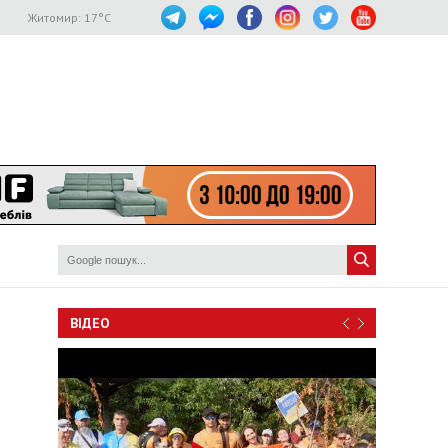
Житомир:
17
°C
ВІДЕО