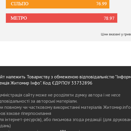
йт належить Товариству з обмеженою відповідальністю "Інформ
енція Житомир Інфо". Код ЄДРПОУ 33732896
міністрація сайту може не розділяти думку автора і не несе
дповідальності за авторські матеріали.
и повному чи частковому використанні матеріалів Житомир.info
ов’язкове гіперпосилання
ля інтернет-ресурсів), або письмова згода редакції (для друкова
дань)