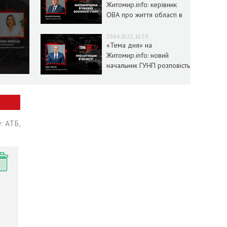
Житомир.info: керівник
ОВА про життя області в
умовах воєнного стану
29.04.2022, 10:59
«Тема дня» на
Житомир.info: новий
начальник ГУНП розповість
про ситуацію в області
: АТБ,