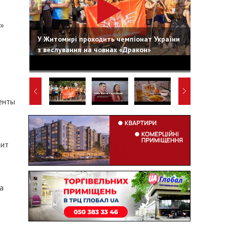
а»
У Житомирі проходить чемпіонат України
з веслування на човнах «Дракон»
менты
дит
а