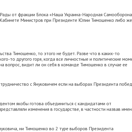
 Рады от фракции Блока «Наша Украина-Народная Самооборон
в Кабинете Министров при Президенте Юлии Тимошенко либо же
ьства Тимошенко, то этого не будет. Разве что в каких-то
кого-то другого горя, когда все личностные и политические мо
 на вопрос, видит ли он себя в команде Тимошенко в случае ее
отрудничество с Януковичем если на выборах Президента побе
идентом якобы готова объединиться с кандидатами от
представляли изменения в государстве, в частности назвав имен
Януковича, ни Тимошенко во 2 туре выборов Президента