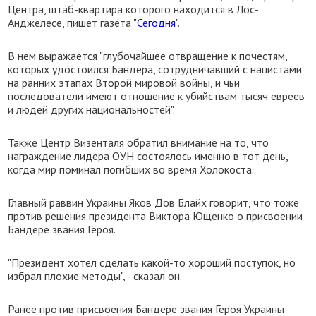
Центра, штаб-квартира которого находится в Лос-
Анджелесе, пишет газета "
Сегодня
".
В нем выражается "глубочайшее отвращение к почестям,
которых удостоился Бандера, сотрудничавший с нацистами
на ранних этапах Второй мировой войны, и чьи
последователи имеют отношение к убийствам тысяч евреев
и людей других национальностей".
Также Центр Визенталя обратил внимание на то, что
награждение лидера ОУН состоялось именно в тот день,
когда мир поминал погибших во время Холокоста.
Главный раввин Украины Яков Дов Блайх говорит, что тоже
против решения президента Виктора Ющенко о присвоении
Бандере звания Героя.
"Президент хотел сделать какой-то хороший поступок, но
избрал плохие методы", - сказал он.
Ранее против присвоения Бандере звания Героя Украины