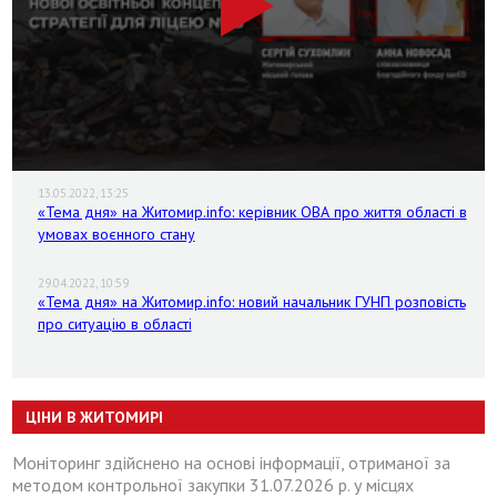
13.05.2022, 13:25
«Тема дня» на Житомир.info: керівник ОВА про життя області в
умовах воєнного стану
29.04.2022, 10:59
«Тема дня» на Житомир.info: новий начальник ГУНП розповість
про ситуацію в області
ЦІНИ В ЖИТОМИРІ
Моніторинг здійснено на основі інформації, отриманої за
методом контрольної закупки 31.07.2026 р. у місцях