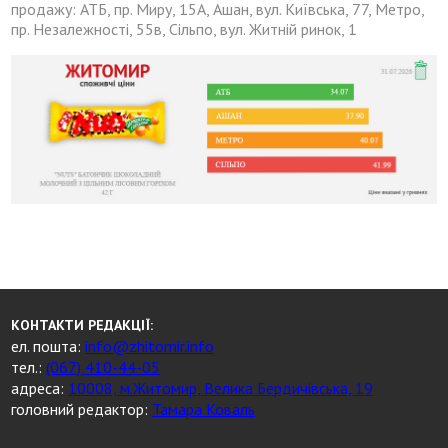
продажу: АТБ, пр. Миру, 15А, Ашан, вул. Київська, 77, Метро,
пр. Незалежності, 55в, Сільпо, вул. Житній ринок, 1
КОНТАКТИ РЕДАКЦІЇ:
ел. пошта:
info@zhitomir.info
тел.:
(067) 410-44-05
адреса:
10008, м.Житомир, Велика Бердичівська, 19
головний редактор:
Тамара Коваль