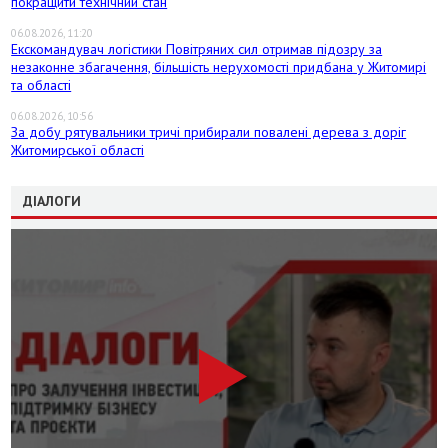
покращити технічний стан
06.08.2026, 11:20
Екскомандувач логістики Повітряних сил отримав підозру за
незаконне збагачення, більшість нерухомості придбана у Житомирі
та області
06.08.2026, 10:56
За добу рятувальники тричі прибирали повалені дерева з доріг
Житомирської області
ДІАЛОГИ