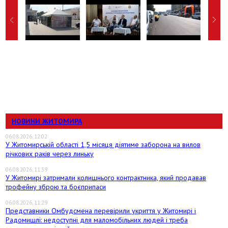
НОВИНИ ЖИТОМИРА
06.08.2026, 12:02
У Житомирській області 1,5 місяця діятиме заборона на вилов
річкових раків через линьку
06.08.2026, 11:39
У Житомирі затримали колишнього контрактника, який продавав
трофейну зброю та боєприпаси
06.08.2026, 11:29
Представники Омбудсмена перевірили укриття у Житомирі і
Радомишлі: недоступні для маломобільних людей і треба