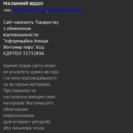
РЕКЛАМНИЙ ВІДДІЛ:
тел.:
(0412) 47-00-47
,
(067) 412-63-04
Сайт належить Товариству
з обмеженою
відповідальністю
"Інформаційна Агенція
Житомир Інфо". Код
ЄДРПОУ 33732896
Адміністрація сайту може
не розділяти думку автора
і не несе відповідальності
за авторські матеріали.
При повному чи
частковому використанні
матеріалів Житомир.info
обов’язкове
гіперпосилання
(для інтернет-ресурсів),
або письмова згода