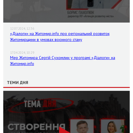
12.07.2024, 12:36
«Діалоги» на Житомир.info про регіональний розвиток
Житомирщини в умовах воєнного стану
17.04.2024, 10:29
Мер Житомира Сергій Сухомлин у програмі «Діалоги» на
Житомир.info
ТЕМИ ДНЯ