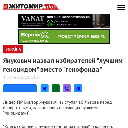
УКРАЇНА
Янукович назвал избирателей "лучшим
геноцидом" вместо "генофонда"
1 лютого 2010, 11:39
Лидер ПР Виктор Янукович, выступая во Львове перед
избирателями, назвал присутствующих лучшими
"геноцидами".
"Здесь собрались лучшие геноциды страны!",- сказал он.