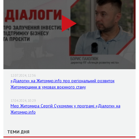
12.07.2024, 12:36
«Діалоги» на Житомир.info про регіональний розвиток
Житомирщини в умовах воєнного стану
17.04.2024, 10:29
Мер Житомира Сергій Сухомлин у програмі «Діалоги» на
Житомир.info
ТЕМИ ДНЯ