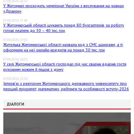
07.08.2026, 20:12
У Житомирі проходить чемпіонат України з веслування на човнах
«Дракон»
07.08.2026, 17:40
У Житомирській області шукають понад 80 бухгалтерів, за роботу
готові платити до 30 – 40 тис. грн
07.08.2026, 17:02
Жителька Житомирської області назвала код з СМС шахраям, а ті
оформили на неї онлайн-кредитів на понад 30 тис. грн
07.08.2026, 16:31
У селі Житомирської області господар під час сварки вдарив гостя
кухонним ножем й пішов з дому
07.08.2026, 15:36
Інтерв’ю з ректором Житомирського державного університету про
перший пріоритет, математику, рейтинги та особливості вступу-2026
ДІАЛОГИ