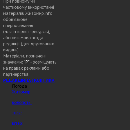
При повному чи
частковому використанні
матеріалів Житомир.info
обов’язкове
гіперпосилання
(для інтернет-ресурсів),
або письмова згода
редакції (для друкованих
видань)
Матеріали, позначені
значками:
"Р"
- розміщують
на правах реклами або
партнерства
РЕДАКЦІЙНА ПОЛІТИКА
Погода
Житомир
вологість:
тиск:
вітер: