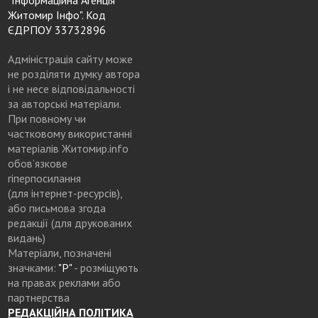
Житомир Інфо". Код
ЄДРПОУ 33732896
Адміністрація сайту може
не розділяти думку автора
і не несе відповідальності
за авторські матеріали.
При повному чи
частковому використанні
матеріалів Житомир.info
обов’язкове
гіперпосилання
(для інтернет-ресурсів),
або письмова згода
редакції (для друкованих
видань)
Матеріали, позначені
значками:
"Р"
- розміщують
на правах реклами або
партнерства
РЕДАКЦІЙНА ПОЛІТИКА