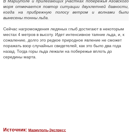
В Мариуполе и прилегающих участках побережья Азовского
моря отмечается повтор ситуации двухлетней давности,
когда на прибрежную полосу ветром и волнами были
вынесены тонны льда.
Сейчас нагромождения ледяных глыб достигают в некоторым
местах 4 метров в высоту. Идет интенсивное таяние льда, и, к
сожалению, долго это редкое природное явление не сможет
поражать взор случайных свидетелей, как это было два года
назад. Тогда горы льда лежали на побережье вплоть до
середины марта.
Источник:
Мариуполь-Экспресс