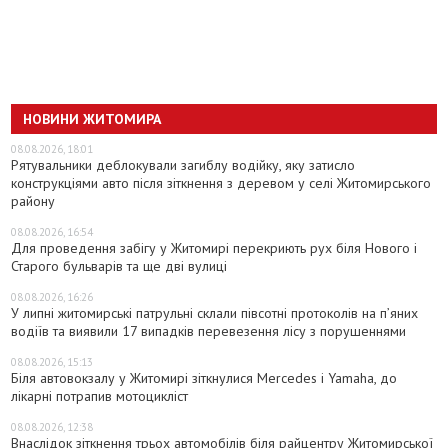
НОВИНИ ЖИТОМИРА
08.08.2026, 18:01
Рятувальники деблокували загиблу водійку, яку затисло
конструкціями авто після зіткнення з деревом у селі Житомирського
району
08.08.2026, 16:54
Для проведення забігу у Житомирі перекриють рух біля Нового і
Старого бульварів та ще дві вулиці
08.08.2026, 16:26
У липні житомирські патрульні склали півсотні протоколів на пʼяних
водіїв та виявили 17 випадків перевезення лісу з порушеннями
08.08.2026, 15:13
Біля автовокзалу у Житомирі зіткнулися Mercedes і Yamaha, до
лікарні потрапив мотоцикліст
08.08.2026, 12:38
Внаслідок зіткнення трьох автомобілів біля райцентру Житомирської