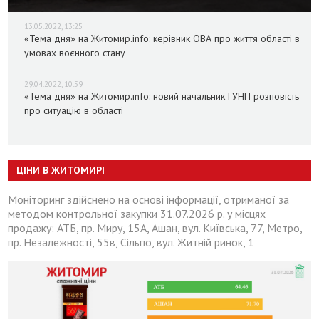
13.05.2022, 13:25
«Тема дня» на Житомир.info: керівник ОВА про життя області в
умовах воєнного стану
29.04.2022, 10:59
«Тема дня» на Житомир.info: новий начальник ГУНП розповість
про ситуацію в області
ЦІНИ В ЖИТОМИРІ
Моніторинг здійснено на основі інформації, отриманої за
методом контрольної закупки 31.07.2026 р. у місцях
продажу: АТБ, пр. Миру, 15А, Ашан, вул. Київська, 77, Метро,
пр. Незалежності, 55в, Сільпо, вул. Житній ринок, 1