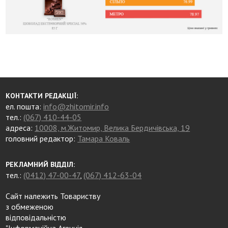
КОНТАКТИ РЕДАКЦІЇ:
ел. пошта:
info@zhitomir.info
тел.:
(067) 410-44-05
адреса:
10008, м.Житомир, Велика Бердичівська, 19
головний редактор:
Тамара Коваль
РЕКЛАМНИЙ ВІДДІЛ:
тел.:
(0412) 47-00-47
,
(067) 412-63-04
Сайт належить Товариству
з обмеженою
відповідальністю
"Інформаційна Агенція