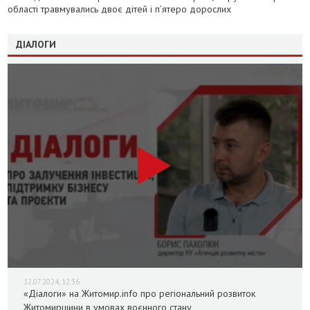
області травмувались двоє дітей і пʼятеро дорослих
ДІАЛОГИ
12.07.2024, 12:36
«Діалоги» на Житомир.info про регіональний розвиток
Житомирщини в умовах воєнного стану