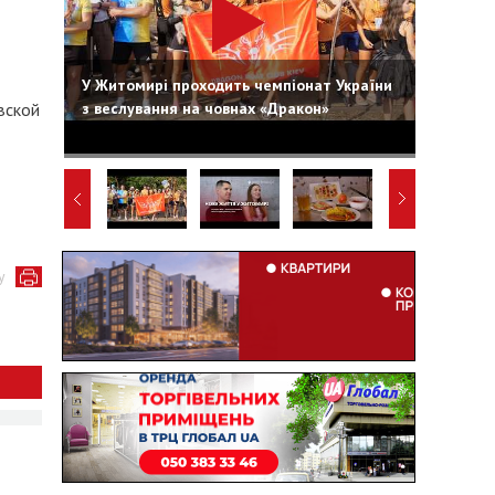
У Житомирі проходить чемпіонат України
з веслування на човнах «Дракон»
вской
у