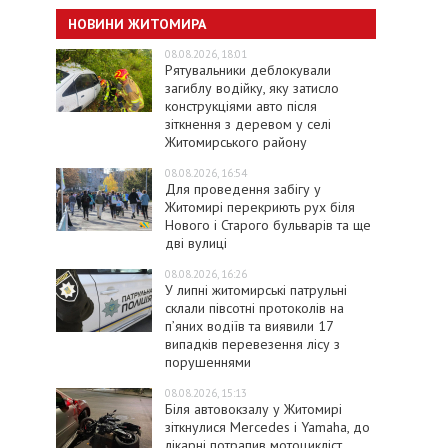
НОВИНИ ЖИТОМИРА
08.08.2026, 18:01
Рятувальники деблокували
загиблу водійку, яку затисло
конструкціями авто після
зіткнення з деревом у селі
Житомирського району
08.08.2026, 16:54
Для проведення забігу у
Житомирі перекриють рух біля
Нового і Старого бульварів та ще
дві вулиці
08.08.2026, 16:26
У липні житомирські патрульні
склали півсотні протоколів на
пʼяних водіїв та виявили 17
випадків перевезення лісу з
порушеннями
08.08.2026, 15:13
Біля автовокзалу у Житомирі
зіткнулися Mercedes і Yamaha, до
лікарні потрапив мотоцикліст