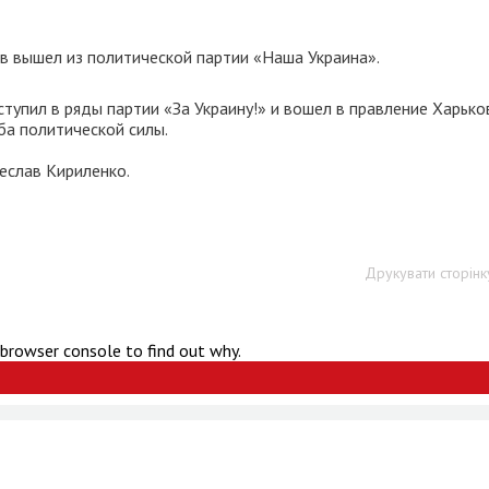
в вышел из политической партии «Наша Украина».
тупил в ряды партии «За Украину!» и вошел в правление Харько
ба политической силы.
еслав Кириленко.
Друкувати сторінк
 browser console to find out why.