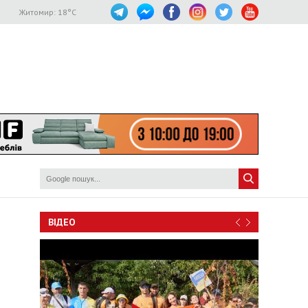
Житомир:
18
°C
ВІДЕО