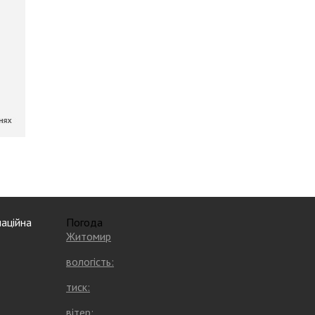
аційна
Погода
Житомир
вологість:
тиск:
вітер: