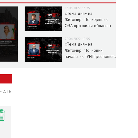
13.05.2022, 13:25
«Тема дня» на
Житомир.info: керівник
ОВА про життя області в
умовах воєнного стану
29.04.2022, 10:59
«Тема дня» на
Житомир.info: новий
начальник ГУНП розповість
про ситуацію в області
: АТБ,