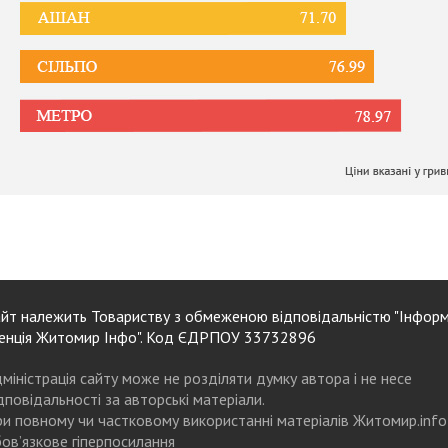
йт належить Товариству з обмеженою відповідальністю "Інформ
енція Житомир Інфо". Код ЄДРПОУ 33732896
міністрація сайту може не розділяти думку автора і не несе
дповідальності за авторські матеріали.
и повному чи частковому використанні матеріалів Житомир.info
ов’язкове гіперпосилання