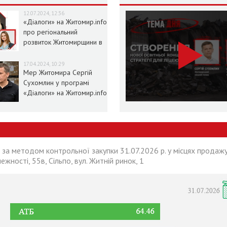
12.07.2024, 12:36
«Діалоги» на Житомир.info
про регіональний
розвиток Житомирщини в
умовах воєнного стану
17.04.2024, 10:29
Мер Житомира Сергій
Сухомлин у програмі
«Діалоги» на Житомир.info
 за методом контрольної закупки 31.07.2026 р. у місцях продажу
лежності, 55в, Сільпо, вул. Житній ринок, 1