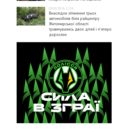
08.08.2026, 12:38
Внаслідок зіткнення трьох
автомобілів біля райцентру
Житомирської області
травмувались двоє дітей і пʼятеро
дорослих