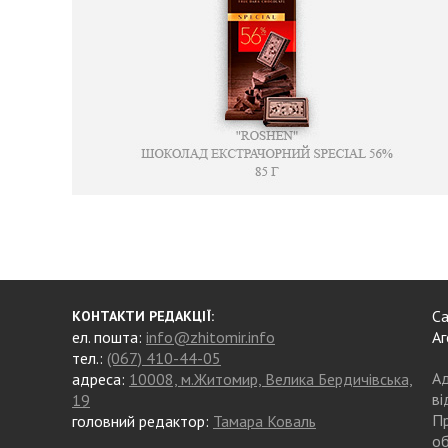
Са
КОНТАКТИ РЕДАКЦІЇ:
ел. пошта:
info@zhitomir.info
Аг
тел.:
(067) 410-44-05
Ад
адреса:
10008, м.Житомир, Велика Бердичівська,
ві
19
Пр
головний редактор:
Тамара Коваль
об