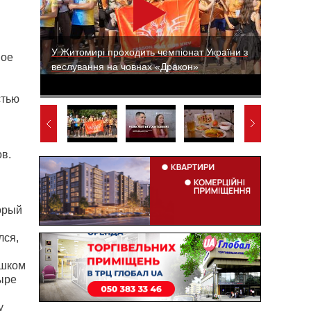
У Житомирі проходить чемпіонат України з
ное
веслування на човнах «Дракон»
стью
в.
орый
лся,
ишком
ыре
у