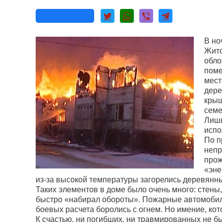
В но
Жито
обло
поме
мест
дере
крыш
семе
Лишь
испо
По п
непр
прож
«эне
из-за высокой температуры загорелись деревянн
Таких элементов в доме было очень много: стены
быстро «набирал обороты». Пожарные автомоби
боевых расчета боролись с огнем. Но имение, кот
К счастью, ни погибших, ни травмированных не б