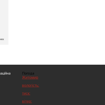
аційна
Погода
Житомир
вологість:
тиск:
вітер: