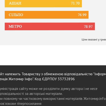
йт належить Товариству з обмеженою відповідальністю "Інформ
енція Житомир Інфо". Код ЄДРПОУ 33732896
міністрація сайту може не розділяти думку автора і не несе
дповідальності за авторські матеріали.
и повному чи частковому використанні матеріалів Житомир.info
ов’язкове гіперпосилання