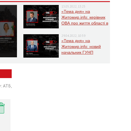
13.05.2022, 13:25
«Тема дня» на
Житомир.info: керівник
ОВА про життя області в
умовах воєнного стану
29.04.2022, 10:59
«Тема дня» на
Житомир.info: новий
начальник ГУНП
розповість про ситуацію
в області
: АТБ,