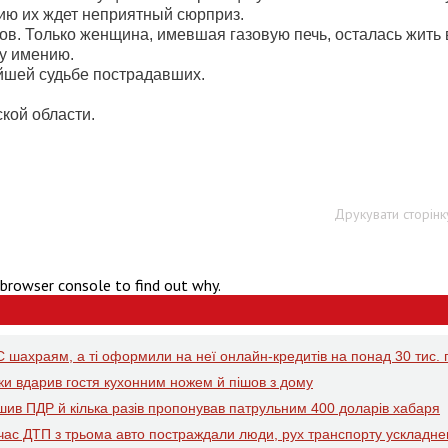
ию их ждет неприятный сюрприз.
ов. Только женщина, имевшая газовую печь, осталась жить 
му имению.
йшей судьбе пострадавших.
кой области.
Друкувати сторінк
 browser console to find out why.
 шахраям, а ті оформили на неї онлайн-кредитів на понад 30 тис. 
рки вдарив гостя кухонним ножем й пішов з дому
ушив ПДР й кілька разів пропонував патрульним 400 доларів хабаря
д час ДТП з трьома авто постраждали люди, рух транспорту ускладн