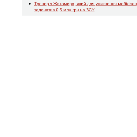
Тренер з Житомира, який для уникнення мобілізаці
задонатив 0,5 млн грн на ЗСУ