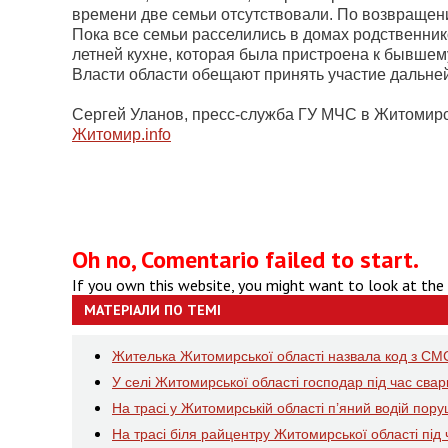
времени две семьи отсутствовали. По возвращен
Пока все семьи расселились в домах родственник
летней кухне, которая была пристроена к бывше
Власти области обещают принять участие дальне
Сергей Уланов, пресс-служба ГУ МЧС в Житомирс
Житомир.
info
Oh no, Comentario failed to start.
If you own this website, you might want to look at the
МАТЕРІАЛИ ПО ТЕМІ
Жителька Житомирської області назвала код з СМС
У селі Житомирської області господар під час сва
На трасі у Житомирській області п’яний водій пор
На трасі біля райцентру Житомирської області пі