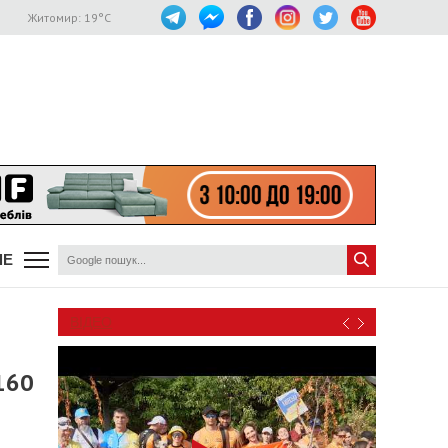
Житомир:
19
°C
ШЕ
ВІДЕО
160