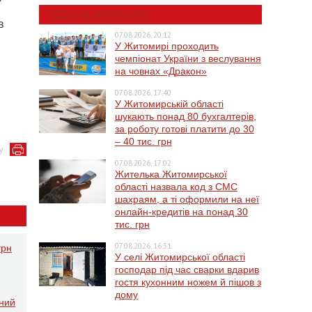
НОВИНИ ЖИТОМИРА
в
07.08.2026, 20:12
У Житомирі проходить
чемпіонат України з веслування
на човнах «Дракон»
07.08.2026, 17:40
У Житомирській області
шукають понад 80 бухгалтерів,
за роботу готові платити до 30
– 40 тис. грн
у
07.08.2026, 17:02
Жителька Житомирської
області назвала код з СМС
шахраям, а ті оформили на неї
онлайн-кредитів на понад 30
тис. грн
07.08.2026, 16:31
грн
У селі Житомирської області
господар під час сварки вдарив
гостя кухонним ножем й пішов з
дому
ений