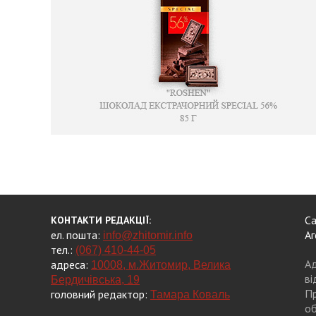
Са
КОНТАКТИ РЕДАКЦІЇ:
ел. пошта:
Аг
info@zhitomir.info
тел.:
(067) 410-44-05
Ад
адреса:
10008, м.Житомир, Велика
ві
Бердичівська, 19
Пр
головний редактор:
Тамара Коваль
об