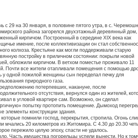
чь с 29 на 30 января, в половине пятого утра, в с. Черемош
мирского района загорелся двухэтажный деревянный дом,
женный кирпичом. Построенный в середине XIX века как
щичье имение, после коллективизации он стал собственно
ного колхоза. Крестьяне как могли поддерживали старую
вянную постройку в приличном состоянии: покрыли новой
ей, обложили кирпичом. В ветхом поместье проживало 11
й. Почти все жители отапливали помещения с помощью дро
 у одной пожилой женщины сын переделал печку для
льзования природного газа.
редположению потерпевших, накануне, после
одолжительного отсутствия, вернулся один из жителей, кот
ивал в угловой квартире сам. Возможно, он сделал
ргичную» попытку протопить помещение. Дымоход перегре
ые элементы конструкции здания.
, которые помнили господ, перекрытия, стропила. Огонь сл
ли мчались
20 километров
из Житомира. С 4.30 до 20.30 чет
орое пережило целую эпоху, спасти не удалось.
ыло. Часть имущества погорельцы успели вынести. Но к том