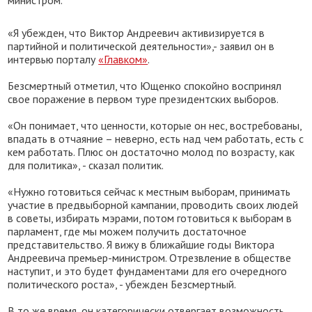
министром.
«Я убежден, что Виктор Андреевич активизируется в
партийной и политической деятельности»,- заявил он в
интервью порталу
«Главком»
.
Безсмертный отметил, что Ющенко спокойно воспринял
свое поражение в первом туре президентских выборов.
«Он понимает, что ценности, которые он нес, востребованы,
впадать в отчаяние – неверно, есть над чем работать, есть с
кем работать. Плюс он достаточно молод по возрасту, как
для политика», - сказал политик.
«Нужно готовиться сейчас к местным выборам, принимать
участие в предвыборной кампании, проводить своих людей
в советы, избирать мэрами, потом готовиться к выборам в
парламент, где мы можем получить достаточное
представительство. Я вижу в ближайшие годы Виктора
Андреевича премьер-министром. Отрезвление в обществе
наступит, и это будет фундаментами для его очередного
политического роста», - убежден Безсмертный.
В то же время, он категорически отвергает возможность