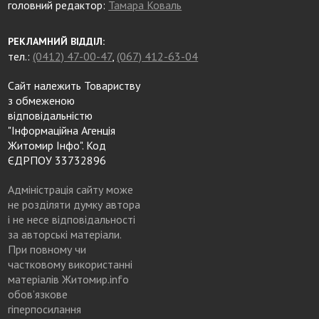
головний редактор:
Тамара Коваль
РЕКЛАМНИЙ ВІДДІЛ:
тел.:
(0412) 47-00-47
,
(067) 412-63-04
Сайт належить Товариству
з обмеженою
відповідальністю
"Інформаційна Агенція
Житомир Інфо". Код
ЄДРПОУ 33732896
Адміністрація сайту може
не розділяти думку автора
і не несе відповідальності
за авторські матеріали.
При повному чи
частковому використанні
матеріалів Житомир.info
обов’язкове
гіперпосилання