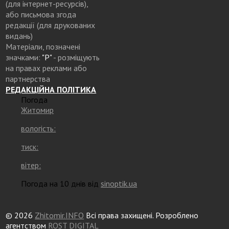
(для інтернет-ресурсів),
або письмова згода
редакції (для друкованих
видань)
Матеріали, позначені
значками:
"Р"
- розміщують
на правах реклами або
партнерства
РЕДАКЦІЙНА ПОЛІТИКА
Погода
Житомир
вологість:
тиск:
вітер:
Погода на 10 днів від
sinoptik.ua
© 2026
Zhitomir.INFO
Всі права захищені. Розроблено
агентством
ROST DIGITAL