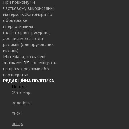
При повному чи
частковому використанні
матеріалів Житомир.info
обов’язкове
гіперпосилання
(для інтернет-ресурсів),
або письмова згода
редакції (для друкованих
видань)
Матеріали, позначені
значками:
"Р"
- розміщують
на правах реклами або
партнерства
РЕДАКЦІЙНА ПОЛІТИКА
Погода
Житомир
вологість:
тиск:
вітер: