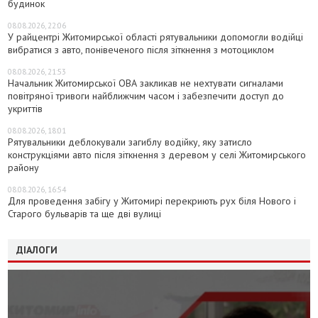
будинок
08.08.2026, 22:06
У райцентрі Житомирської області рятувальники допомогли водійці
вибратися з авто, понівеченого після зіткнення з мотоциклом
08.08.2026, 21:53
Начальник Житомирської ОВА закликав не нехтувати сигналами
повітряної тривоги найближчим часом і забезпечити доступ до
укриттів
08.08.2026, 18:01
Рятувальники деблокували загиблу водійку, яку затисло
конструкціями авто після зіткнення з деревом у селі Житомирського
району
08.08.2026, 16:54
Для проведення забігу у Житомирі перекриють рух біля Нового і
Старого бульварів та ще дві вулиці
ДІАЛОГИ