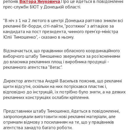
регіонів
Віктора Януковича
.Про це йдеться в повідомленні
прес-служби БЮТ у Донецькій області.
"В ніч з 1 на 2 лютого в центрі Донецька раптово зникли всі
рекламні біг-борди, сіті-лайти, "розтяжки" з агітацією за
кандидата на пост президента, чинного прем'єр-міністра
Юлії Тимошенко", - сказано в ньому.
Відзначається, що працівники обласного координаційного
виборчого штабу Тимошенко звернулися за роз'ясненнями
до власника рекламних площ і виробника продукції -
рекламного агентства "Вегас".
Директор агентства Андрій Васильєв пояснив, що рекламні
щити відсутні, оскільки на них потріскався пластик і,
відповідно до інструкцій, їх потрібно було зняти, а на деяких
рекламних конструкціях ослабли кріплення.
Представники штабу Тимошенко, йдеться в повідомленні,
запропонували виготовити нові рекламні матеріали, але
отримали відмову з посиланням на те, що у працівників
агентства занадто багато роботи.