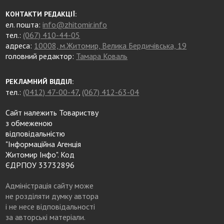
КОНТАКТИ РЕДАКЦІЇ:
ел. пошта:
info@zhitomir.info
тел.:
(067) 410-44-05
адреса:
10008, м.Житомир, Велика Бердичівська, 19
головний редактор:
Тамара Коваль
РЕКЛАМНИЙ ВІДДІЛ:
тел.:
(0412) 47-00-47
,
(067) 412-63-04
Сайт належить Товариству
з обмеженою
відповідальністю
"Інформаційна Агенція
Житомир Інфо". Код
ЄДРПОУ 33732896
Адміністрація сайту може
не розділяти думку автора
і не несе відповідальності
за авторські матеріали.