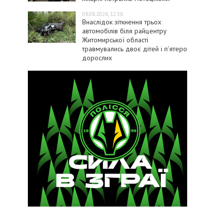
08.08.2026, 12:38
Внаслідок зіткнення трьох
автомобілів біля райцентру
Житомирської області
травмувались двоє дітей і пʼятеро
дорослих