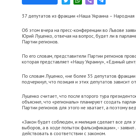
37 депутатов из фракции «Наша Украина – Народная
Об этом вчера на пресс-конференции во Львове заяв
Юрий Луценко, отвечая на вопрос, будет ли в парлам
Партии регионов.
По его словам, представители Партии регионов прово
которая представляет «Нашу Украину», «Единый центр
По словам Луценко, «не более 35 депутатов фракции
подчеркнул, что позиция и этих депутатов зависит от
Луценко считает, что после второго тура президентс
объяснил, что «регионалы» планируют создать парла
Партии регионов для этого не хватает, а поэтому ве
«Закон будет соблюден, и милиция сделает все для 
выборов, а в ходе попыток фальсификации», - заявил
действовать в соответствии с законом.