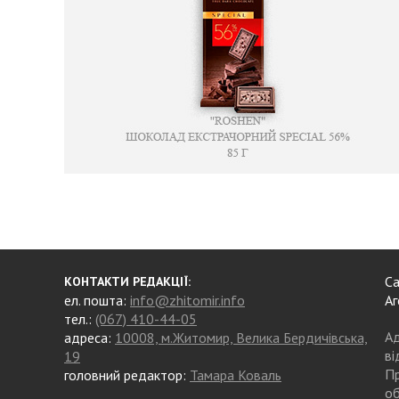
Са
КОНТАКТИ РЕДАКЦІЇ:
ел. пошта:
info@zhitomir.info
Аг
тел.:
(067) 410-44-05
Ад
адреса:
10008, м.Житомир, Велика Бердичівська,
ві
19
Пр
головний редактор:
Тамара Коваль
об