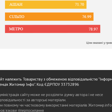
йт належить Товариству з обмеженою відповідальністю "Інформ
енція Житомир Інфо". Код ЄДРПОУ 33732896
міністрація сайту може не розділяти думку автора і не несе
дповідальності за авторські матеріали.
и повному чи частковому використанні матеріалів Житомир.info
ов’язкове гіперпосилання