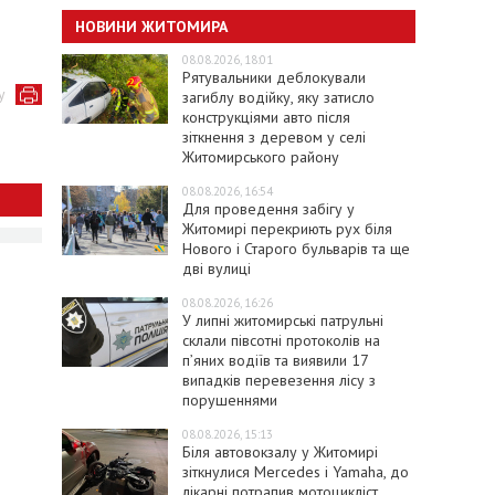
НОВИНИ ЖИТОМИРА
08.08.2026, 18:01
Рятувальники деблокували
у
загиблу водійку, яку затисло
конструкціями авто після
зіткнення з деревом у селі
Житомирського району
08.08.2026, 16:54
Для проведення забігу у
Житомирі перекриють рух біля
Нового і Старого бульварів та ще
дві вулиці
08.08.2026, 16:26
У липні житомирські патрульні
склали півсотні протоколів на
пʼяних водіїв та виявили 17
випадків перевезення лісу з
порушеннями
08.08.2026, 15:13
Біля автовокзалу у Житомирі
зіткнулися Mercedes і Yamaha, до
лікарні потрапив мотоцикліст