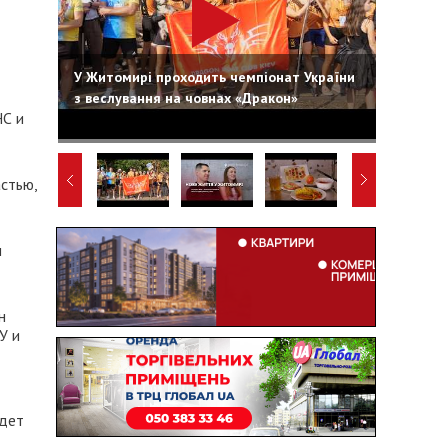
У Житомирі проходить чемпіонат України
з веслування на човнах «Дракон»
НС и
стью,
н
н
У и
удет