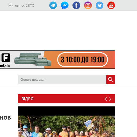
Житомир:
18
°C
ВІДЕО
онов