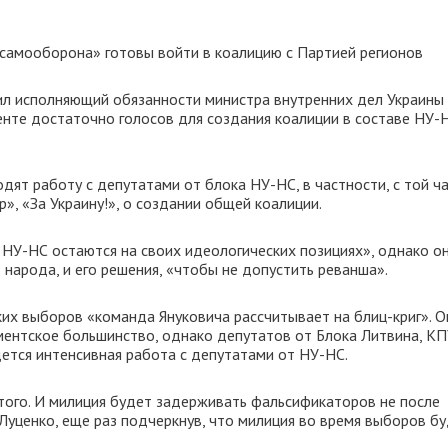
 самооборона» готовы войти в коалицию с Партией регионов
ил исполняющий обязанности министра внутренних дел Украины
енте достаточно голосов для создания коалиции в составе НУ-
дят работу с депутатами от блока НУ-НС, в частности, с той ча
», «За Украину!», о создании общей коалиции.
 НУ-НС остаются на своих идеологических позициях», однако о
 народа, и его решения, «чтобы не допустить реванша».
ких выборов «команда Януковича рассчитывает на блиц-криг». О
ментское большинство, однако депутатов от Блока Литвина, КП
дется интенсивная работа с депутатами от НУ-НС.
этого. И милиция будет задерживать фальсификаторов не после
 Луценко, еще раз подчеркнув, что милиция во время выборов б