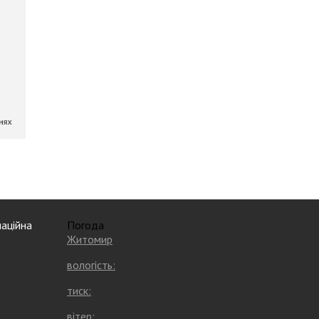
аційна
Погода
Житомир
вологість:
тиск:
вітер: