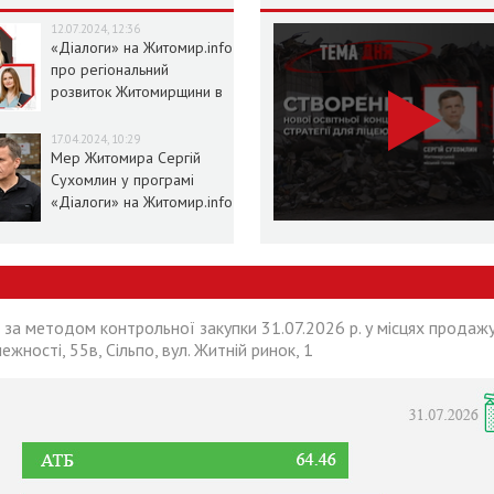
12.07.2024, 12:36
«Діалоги» на Житомир.info
про регіональний
розвиток Житомирщини в
умовах воєнного стану
17.04.2024, 10:29
Мер Житомира Сергій
Сухомлин у програмі
«Діалоги» на Житомир.info
 за методом контрольної закупки 31.07.2026 р. у місцях продажу
лежності, 55в, Сільпо, вул. Житній ринок, 1