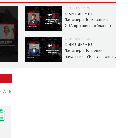
13.05.2022, 13:25
«Тема дня» на
Житомир.info: керівник
ОВА про життя області в
умовах воєнного стану
29.04.2022, 10:59
«Тема дня» на
Житомир.info: новий
начальник ГУНП розповість
про ситуацію в області
: АТБ,