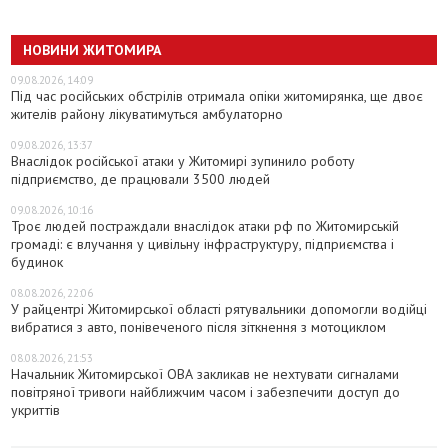
НОВИНИ ЖИТОМИРА
09.08.2026, 14:09
Під час російських обстрілів отримала опіки житомирянка, ще двоє
жителів району лікуватимуться амбулаторно
09.08.2026, 13:37
Внаслідок російської атаки у Житомирі зупинило роботу
підприємство, де працювали 3500 людей
09.08.2026, 10:16
Троє людей постраждали внаслідок атаки рф по Житомирській
громаді: є влучання у цивільну інфраструктуру, підприємства і
будинок
08.08.2026, 22:06
У райцентрі Житомирської області рятувальники допомогли водійці
вибратися з авто, понівеченого після зіткнення з мотоциклом
08.08.2026, 21:53
Начальник Житомирської ОВА закликав не нехтувати сигналами
повітряної тривоги найближчим часом і забезпечити доступ до
укриттів