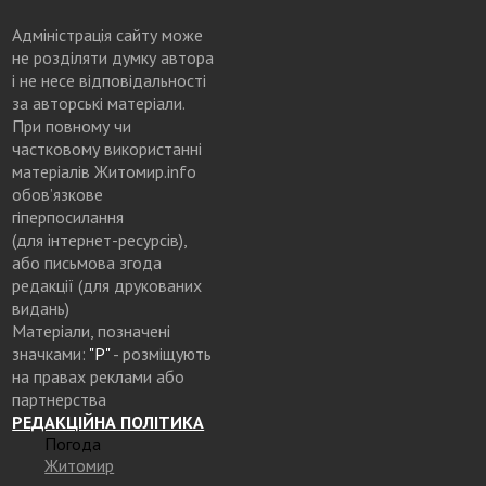
Адміністрація сайту може
не розділяти думку автора
і не несе відповідальності
за авторські матеріали.
При повному чи
частковому використанні
матеріалів Житомир.info
обов’язкове
гіперпосилання
(для інтернет-ресурсів),
або письмова згода
редакції (для друкованих
видань)
Матеріали, позначені
значками:
"Р"
- розміщують
на правах реклами або
партнерства
РЕДАКЦІЙНА ПОЛІТИКА
Погода
Житомир