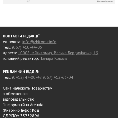
КОНТАКТИ РЕДАКЦІЇ:
ел. пошта:
info@zhitomir.info
тел.:
(067) 410-44-05
адреса:
10008, м.Житомир, Велика Бердичівська, 19
головний редактор:
Тамара Коваль
РЕКЛАМНИЙ ВІДДІЛ:
тел.:
(0412) 47-00-47
,
(067) 412-63-04
Сайт належить Товариству
з обмеженою
відповідальністю
"Інформаційна Агенція
Житомир Інфо". Код
ЄДРПОУ 33732896