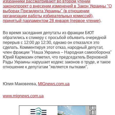
избранники рассматривают во втором чтении
законопроект о внесении изменений в Закон Украины "О
выборах Президента Украины" (в отношении
организации работы избирательных комиссий),
принятый парламентом 28 января (первое чтение)
.
Во время заседания депутаты из фракции БЮТ
обратились к спикеру с просьбой объявить очередной
перерыв с 12:00 до 12:30, однако он отказался это
сделать. Комментируя этот отказ, народный депутат,
член фракции "Наша Украина – Народная самооборона"
Юрий Кармазин отметил, что председатель Верховной
Рады Украины нарушает кодекс законов о труде, и такое
отношение к депутатам "является пытками".
Юлия Маковеева,
MIGnews.com.ua
www.mignews.com.ua