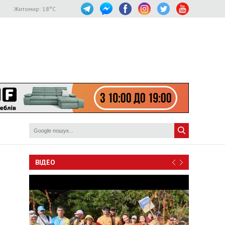
Житомир:
18
°C
ВІДЕО