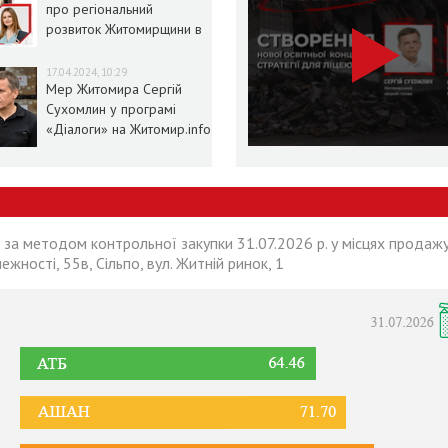
про регіональний
розвиток Житомирщини в
умовах воєнного стану
17.04.2024, 10:29
Мер Житомира Сергій
Сухомлин у програмі
«Діалоги» на Житомир.info
 за методом контрольної закупки 31.07.2026 р. у місцях продажу
лежності, 55в, Сільпо, вул. Житній ринок, 1