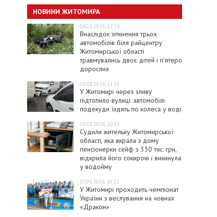
НОВИНИ ЖИТОМИРА
08.08.2026, 12:38
Внаслідок зіткнення трьох
автомобілів біля райцентру
Житомирської області
травмувались двоє дітей і пʼятеро
дорослих
08.08.2026, 11:55
У Житомирі через зливу
підтопило вулиці: автомобілі
подекуди їздять по колеса у воді
08.08.2026, 10:33
Судили жительку Житомирської
області, яка вкрала з дому
пенсіонерки сейф з 330 тис. грн,
відкрила його сокирою і викинула
у водойму
07.08.2026, 20:12
У Житомирі проходить чемпіонат
України з веслування на човнах
«Дракон»