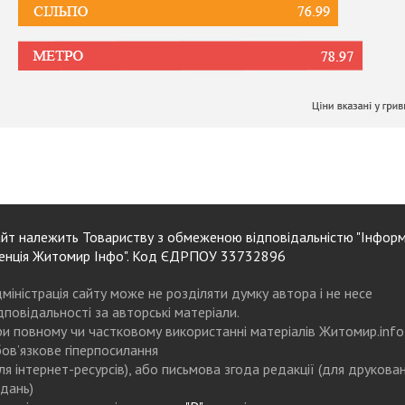
йт належить Товариству з обмеженою відповідальністю "Інформ
енція Житомир Інфо". Код ЄДРПОУ 33732896
міністрація сайту може не розділяти думку автора і не несе
дповідальності за авторські матеріали.
и повному чи частковому використанні матеріалів Житомир.info
ов’язкове гіперпосилання
ля інтернет-ресурсів), або письмова згода редакції (для друкова
дань)