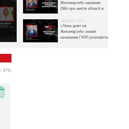
Житомир.info: керівник
ОВА про життя області в
умовах воєнного стану
29.04.2022, 10:59
«Тема дня» на
Житомир.info: новий
начальник ГУНП розповість
про ситуацію в області
: АТБ,