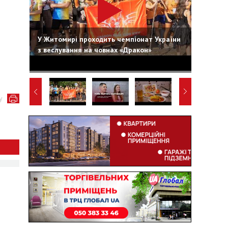
У Житомирі проходить чемпіонат України
з веслування на човнах «Дракон»
у