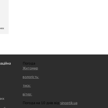
аційна
Погода
Житомир
вологість:
тиск:
вітер:
них
Погода на 10 днів від
sinoptik.ua