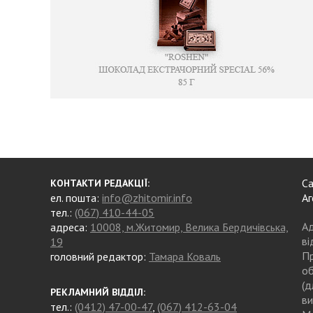
Са
КОНТАКТИ РЕДАКЦІЇ:
ел. пошта:
info@zhitomir.info
Аг
тел.:
(067) 410-44-05
Ад
адреса:
10008, м.Житомир, Велика Бердичівська,
ві
19
Пр
головний редактор:
Тамара Коваль
об
(д
РЕКЛАМНИЙ ВІДДІЛ:
ви
тел.:
(0412) 47-00-47
,
(067) 412-63-04