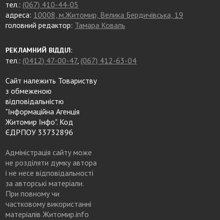
тел.:
(067) 410-44-05
адреса:
10008, м.Житомир, Велика Бердичівська, 19
головний редактор:
Тамара Коваль
РЕКЛАМНИЙ ВІДДІЛ:
тел.:
(0412) 47-00-47
,
(067) 412-63-04
Сайт належить Товариству
з обмеженою
відповідальністю
"Інформаційна Агенція
Житомир Інфо". Код
ЄДРПОУ 33732896
Адміністрація сайту може
не розділяти думку автора
і не несе відповідальності
за авторські матеріали.
При повному чи
частковому використанні
матеріалів Житомир.info