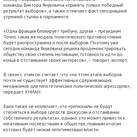
команды Виктора Януковича «принять только победный
результат выборов», а также отмечает факт сегодняшней
утренней стычки в парламенте.
«Одна фракция блокирует трибуну, другая – президиум.
Точно такая же модель политического противостояния
будет распространена и после выборов. Поэтому уже
сегодня команда Януковича решила продемонстрировать
обществу свою степень мотивации, готовность идти до
конца в отстаивании своих интересов», – говорит эксперт.
В связи с этим он считает, что «на этом этапе выборов
почти не существует эффективных сдерживающих
механизмов для гипотетических политических агрессоров»,
передает УНИАН
Бала также не исключает, что «регионалы не будут
стесняться в выборе средств дискуссии и отстаивании
собственного результата», однако это может привести к
негативным последствиям в обществе, главным итогом
которых будет низкая легитимизация власти.