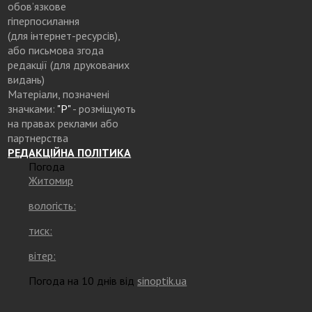
обов’язкове
гіперпосилання
(для інтернет-ресурсів),
або письмова згода
редакції (для друкованих
видань)
Матеріали, позначені
значками:
"Р"
- розміщують
на правах реклами або
партнерства
РЕДАКЦІЙНА ПОЛІТИКА
Погода
Житомир
вологість:
тиск:
вітер:
Погода на 10 днів від
sinoptik.ua