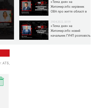
«Тема дня» на
Житомир.info: керівник
ОВА про життя області в
умовах воєнного стану
29.04.2022, 10:59
«Тема дня» на
Житомир.info: новий
начальник ГУНП розповість
про ситуацію в області
: АТБ,