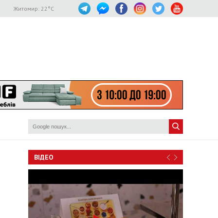
Житомир:
22
°C
ВІДЕО