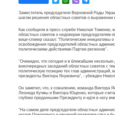
Заместитель председателя Верховной Рады Укра
шагом решения областных советов о выражении 
Как сообщили в пресс-службе Николая Томенко, 
областных советов о недоверии председателям о
вице-спикер сказал: "Политические инициативы 
освобождения председателей областных админи
политическими действиями Партии регионов".
"Очевидно, что сегодня и в ближайшие несколько
внеочередных заседаний областных советов с тем
политическую позицию тех глав администраций, 
президенты Виктора Януковича", - убежден Никол
Он заметил, что, к сожалению, команда Виктора 
Леонида Кучмы и Виктора Ющенко, которые счита
глубоко преданными Президенту и идти в ногу вм
"На самом деле председатели областных админи
указов Президента и решений правительства и бы