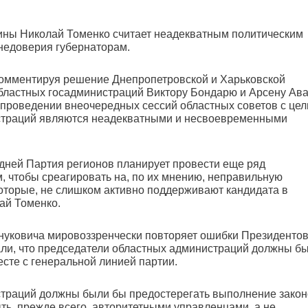
ины Николай Томенко считает неадекватным политическим
недоверия губернаторам.
комментируя решение Днепропетровской и Харьковской
бластных госадминистраций Виктору Бондарю и Арсену Ава
о проведении внеочередных сессий областных советов с це
страций являются неадекватными и несвоевременными
 дней Партия регионов планирует провести еще ряд
, чтобы среагировать на, по их мнению, неправильную
которые, не слишком активно поддерживают кандидата в
ай Томенко.
Януковича мировоззренчески повторяет ошибки Президенто
ли, что председатели областных администраций должны б
есте с генеральной линией партии.
страций должны были бы предостерегать выполнение закон
ть, прежде всего, авторитетными управленцами, а не