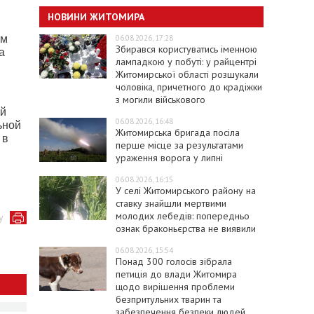
НОВИНИ ЖИТОМИРА
06.08.2026, 17:28
ом
Збирався користуватись іменною
а
лампадкою у побуті: у райцентрі
Житомирської області розшукали
чоловіка, причетного до крадіжки
з могили військового
ой
06.08.2026, 16:48
ьной
Житомирська бригада посіла
 в
перше місце за результатами
ураження ворога у липні
06.08.2026, 16:15
У селі Житомирського району на
ставку знайшли мертвими
молодих лебедів: попередньо
у
ознак браконьєрства не виявили
06.08.2026, 15:54
Понад 300 голосів зібрала
петиція до влади Житомира
щодо вирішення проблеми
безпритульних тварин та
забезпечення безпеки людей