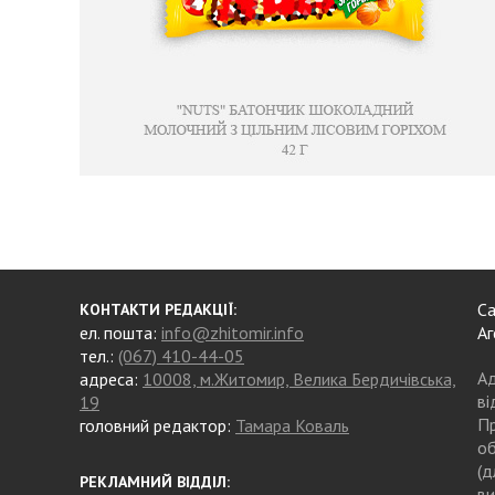
Са
КОНТАКТИ РЕДАКЦІЇ:
ел. пошта:
info@zhitomir.info
Аг
тел.:
(067) 410-44-05
Ад
адреса:
10008, м.Житомир, Велика Бердичівська,
ві
19
Пр
головний редактор:
Тамара Коваль
об
(д
РЕКЛАМНИЙ ВІДДІЛ:
ви