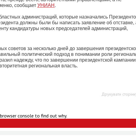
оменко, сообщает
УНИАН
.
 областных администраций, которые назначались Президент
зидента должны были бы написать заявление об отставке, 
енту кандидатуры новых председателей администраций,
ых советов за несколько дней до завершения президентск
авильный политический подход в понимании роли регионал
ыразил надежду, что по завершении президентской кампании
вторитетная региональная власть.
Друкувати сторінк
 browser console to find out why.