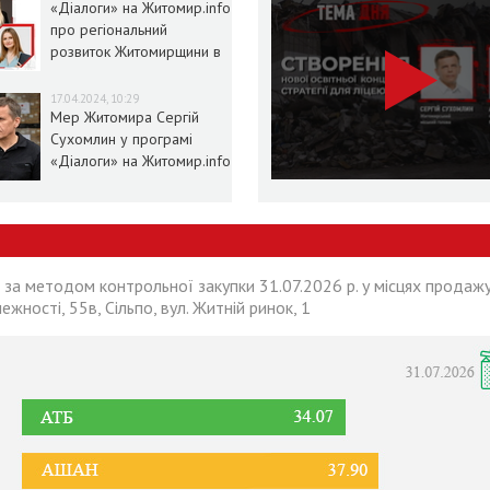
«Діалоги» на Житомир.info
про регіональний
розвиток Житомирщини в
умовах воєнного стану
17.04.2024, 10:29
Мер Житомира Сергій
Сухомлин у програмі
«Діалоги» на Житомир.info
 за методом контрольної закупки 31.07.2026 р. у місцях продажу
лежності, 55в, Сільпо, вул. Житній ринок, 1