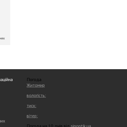
аційна
Погода
Житомир
вологість:
тиск:
вітер:
них
Погода на 10 днів від
sinoptik.ua