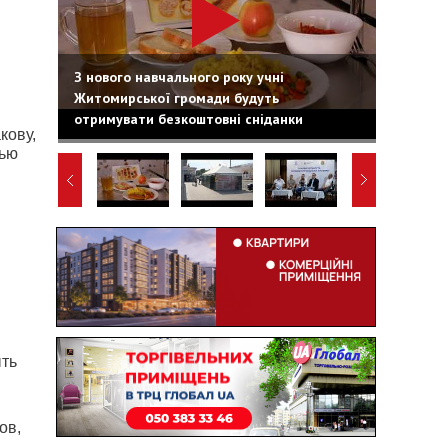
З нового навчального року учні
Житомирської громади будуть
отримувати безкоштовні сніданки
кову,
лью
в
ыть
ов,