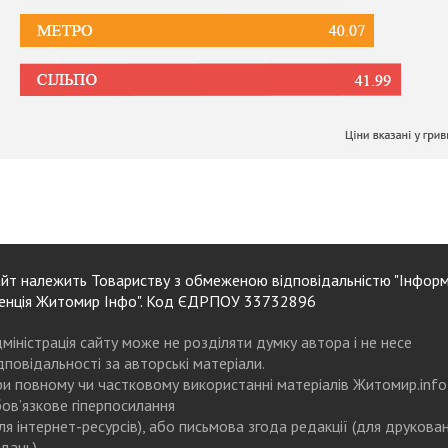
йт належить Товариству з обмеженою відповідальністю "Інформ
енція Житомир Інфо". Код ЄДРПОУ 33732896
міністрація сайту може не розділяти думку автора і не несе
дповідальності за авторські матеріали.
и повному чи частковому використанні матеріалів Житомир.info
ов’язкове гіперпосилання
ля інтернет-ресурсів), або письмова згода редакції (для друкова
дань)