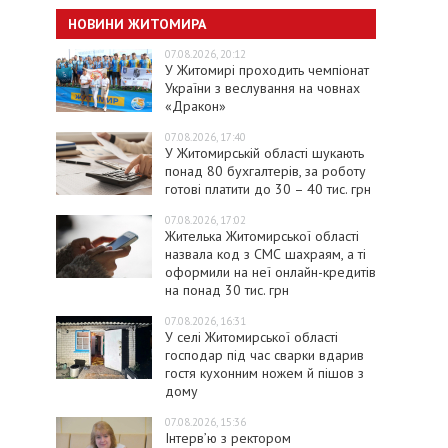
НОВИНИ ЖИТОМИРА
07.08.2026, 20:12
У Житомирі проходить чемпіонат
України з веслування на човнах
«Дракон»
07.08.2026, 17:40
У Житомирській області шукають
понад 80 бухгалтерів, за роботу
готові платити до 30 – 40 тис. грн
07.08.2026, 17:02
Жителька Житомирської області
назвала код з СМС шахраям, а ті
оформили на неї онлайн-кредитів
на понад 30 тис. грн
07.08.2026, 16:31
У селі Житомирської області
господар під час сварки вдарив
гостя кухонним ножем й пішов з
дому
07.08.2026, 15:36
Інтерв’ю з ректором