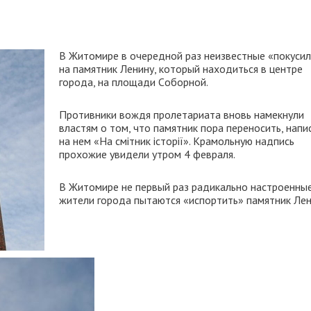
В Житомире в очередной раз неизвестные «покусил
на памятник Ленину, который находиться в центре
города, на площади Cоборной.
Противники вождя пролетариата вновь намекнули
властям о том, что памятник пора переносить, напи
на нем «На смітник історії». Крамольную надпись
прохожие увидели утром 4 февраля.
В Житомире не первый раз радикально настроенны
жители города пытаются «испортить» памятник Лен