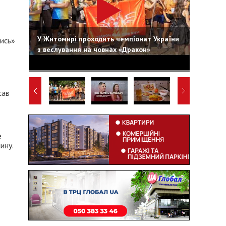
У Житомирі проходить чемпіонат України
ись»
з веслування на човнах «Дракон»
сав
е
ину.