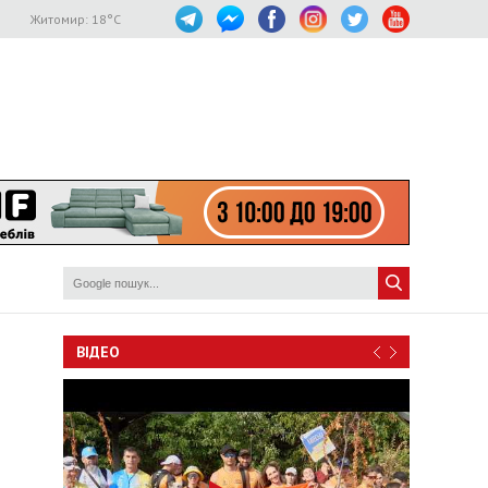
Житомир:
18
°C
ВІДЕО