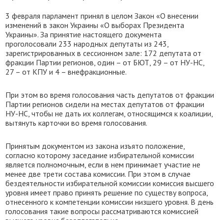
3 февраля парламент принял в целом Закон «О внесении
изменений в закон Украины «О выборах Президента
Украины». За принятие настоящего документа
проголосовали 233 народных депутаты из 243,
зарегистрированных в сессионном зале: 172 депутата от
фракции Партии регионов, один – от БЮТ, 29 – от НУ-НС,
27 – от КПУ и 4 – внефракционные.
При этом во время голосования часть депутатов от фракции
Партии регионов сидели на местах депутатов от фракции
НУ-НС, чтобы не дать их коллегам, относящимся к коалиции,
вытянуть карточки во время голосования.
Принятым документом из закона изъято положение,
согласно которому заседание избирательной комиссии
является полномочным, если в нем принимает участие не
менее две трети состава комиссии. При этом в случае
бездеятельности избирательной комиссии комиссия высшего
уровня имеет право принять решение по существу вопроса,
отнесенного к компетенции комиссии низшего уровня. В день
голосования такие вопросы рассматриваются комиссией