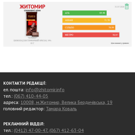
КОНТАКТИ РЕДАКЦІЇ:
ел. пошта:
info@zhitomir.info
тел.:
(067) 410-44-05
адреса:
10008, м.Житомир, Велика Бердичівська, 19
головний редактор:
Тамара Коваль
РЕКЛАМНИЙ ВІДДІЛ:
тел.:
(0412) 47-00-47
,
(067) 412-63-04