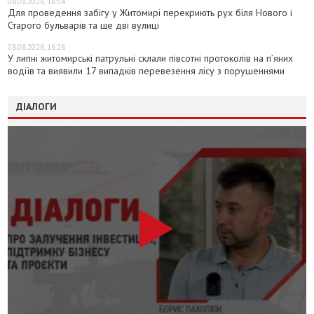
08.08.2026, 16:54
Для проведення забігу у Житомирі перекриють рух біля Нового і
Старого бульварів та ще дві вулиці
08.08.2026, 16:26
У липні житомирські патрульні склали півсотні протоколів на пʼяних
водіїв та виявили 17 випадків перевезення лісу з порушеннями
ДІАЛОГИ