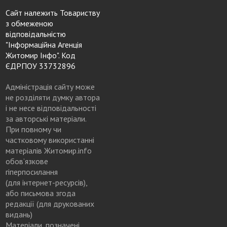
Сайт належить Товариству
з обмеженою
відповідальністю
"Інформаційна Агенція
Житомир Інфо". Код
ЄДРПОУ 33732896
Адміністрація сайту може
не розділяти думку автора
і не несе відповідальності
за авторські матеріали.
При повному чи
частковому використанні
матеріалів Житомир.info
обов’язкове
гіперпосилання
(для інтернет-ресурсів),
або письмова згода
редакції (для друкованих
видань)
Матеріали, позначені