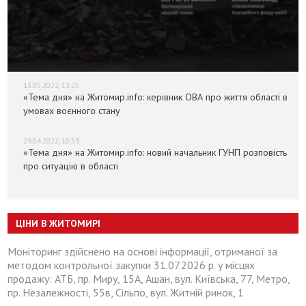
13.05.2022, 13:25
«Тема дня» на Житомир.info: керівник ОВА про життя області в
умовах воєнного стану
29.04.2022, 10:59
«Тема дня» на Житомир.info: новий начальник ГУНП розповість
про ситуацію в області
ЦІНИ В ЖИТОМИРІ
Моніторинг здійснено на основі інформації, отриманої за
методом контрольної закупки 31.07.2026 р. у місцях
продажу: АТБ, пр. Миру, 15А, Ашан, вул. Київська, 77, Метро,
пр. Незалежності, 55в, Сільпо, вул. Житній ринок, 1