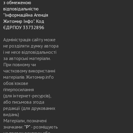
з обмеженою
відповідальністю
"Інформаційна Агенція
Житомир Інфо". Код
ЄДРПОУ 33732896
Адміністрація сайту може
не розділяти думку автора
і не несе відповідальності
за авторські матеріали.
При повному чи
частковому використанні
матеріалів Житомир.info
обов’язкове
гіперпосилання
(для інтернет-ресурсів),
або письмова згода
редакції (для друкованих
видань)
Матеріали, позначені
значками:
"Р"
- розміщують
на правах реклами або