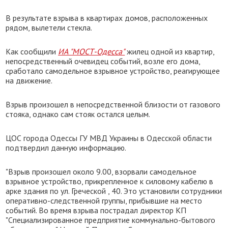
В результате взрыва в квартирах домов, расположенных
рядом, вылетели стекла.
Как сообщили
ИА "МОСТ-Одесса"
жилец одной из квартир,
непосредственный очевидец событий, возле его дома,
сработало самодельное взрывное устройство, реагирующее
на движение.
Взрыв произошел в непосредственной близости от газового
стояка, однако сам стояк остался целым.
ЦОС города Одессы ГУ МВД Украины в Одесской области
подтвердил данную информацию.
"Взрыв произошел около 9.00, взорвали самодельное
взрывное устройство, прикрепленное к силовому кабелю в
арке здания по ул. Греческой , 40. Это установили сотрудники
оперативно-следственной группы, прибывшие на место
событий. Во время взрыва пострадал директор КП
"Специализированное предприятие коммунально-бытового