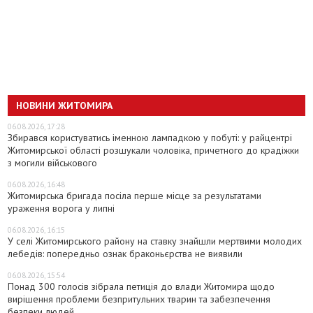
НОВИНИ ЖИТОМИРА
06.08.2026, 17:28
Збирався користуватись іменною лампадкою у побуті: у райцентрі
Житомирської області розшукали чоловіка, причетного до крадіжки
з могили військового
06.08.2026, 16:48
Житомирська бригада посіла перше місце за результатами
ураження ворога у липні
06.08.2026, 16:15
У селі Житомирського району на ставку знайшли мертвими молодих
лебедів: попередньо ознак браконьєрства не виявили
06.08.2026, 15:54
Понад 300 голосів зібрала петиція до влади Житомира щодо
вирішення проблеми безпритульних тварин та забезпечення
безпеки людей