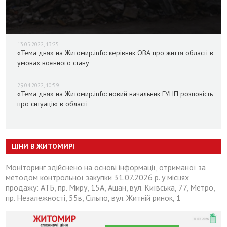
13.05.2022, 13:25
«Тема дня» на Житомир.info: керівник ОВА про життя області в
умовах воєнного стану
29.04.2022, 10:59
«Тема дня» на Житомир.info: новий начальник ГУНП розповість
про ситуацію в області
ЦІНИ В ЖИТОМИРІ
Моніторинг здійснено на основі інформації, отриманої за
методом контрольної закупки 31.07.2026 р. у місцях
продажу: АТБ, пр. Миру, 15А, Ашан, вул. Київська, 77, Метро,
пр. Незалежності, 55в, Сільпо, вул. Житній ринок, 1