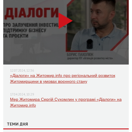
12.07.2024, 12:36
«Діалоги» на Житомир.info про регіональний розвиток
Житомирщини в умовах воєнного стану
17.04.2024, 10:29
Мер Житомира Сергій Сухомлин у програмі «Діалоги» на
Житомир.info
ТЕМИ ДНЯ