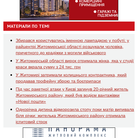
МАТЕРІАЛИ ПО ТЕМІ
Збирався користуватись іменною лампадкою у побуті: у
райцентрі Житомирської області розшукали чоловіка,
причетного до крадіжки з могили військового
У Житомирській області вирок отримала жінка, яка у студії
краси вкрала сумку з 24 тис. грн
У Житомирі затримали колишнього контрактника, який
продавав трофейну зброю та боєприпаси
Під час ракетної атаки у Києві загинув 20-річний житель
Житомирського району, який був водієм вантажівки
«Нової пошти»
Однорічна дитина відморозила стопу поки матір випивала
біля річки: жителька Житомирського району отримала
іспитовий строк