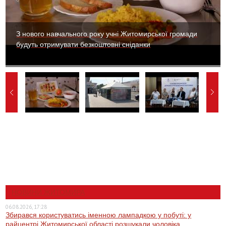
З нового навчального року учні Житомирської громади
будуть отримувати безкоштовні сніданки
НОВИНИ ЖИТОМИРА
06.08.2026, 17:28
Збирався користуватись іменною лампадкою у побуті: у
райцентрі Житомирської області розшукали чоловіка,