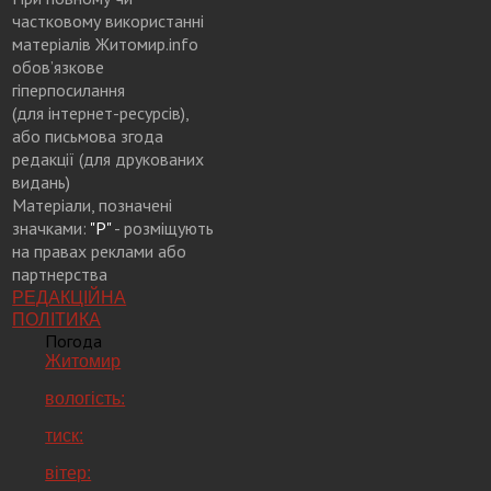
частковому використанні
матеріалів Житомир.info
обов’язкове
гіперпосилання
(для інтернет-ресурсів),
або письмова згода
редакції (для друкованих
видань)
Матеріали, позначені
значками:
"Р"
- розміщують
на правах реклами або
партнерства
РЕДАКЦІЙНА
ПОЛІТИКА
Погода
Житомир
вологість:
тиск:
вітер: