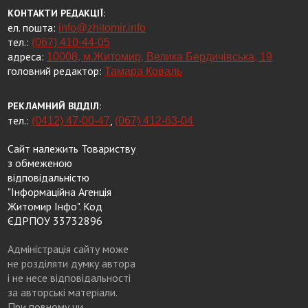
КОНТАКТИ РЕДАКЦІЇ:
ел. пошта:
info@zhitomir.info
тел.:
(067) 410-44-05
адреса:
10008, м.Житомир, Велика Бердичівська, 19
головний редактор:
Тамара Коваль
РЕКЛАМНИЙ ВІДДІЛ:
тел.:
,
(0412) 47-00-47
(067) 412-63-04
Сайт належить Товариству
з обмеженою
відповідальністю
"Інформаційна Агенція
Житомир Інфо". Код
ЄДРПОУ 33732896
Адміністрація сайту може
не розділяти думку автора
і не несе відповідальності
за авторські матеріали.
При повному чи