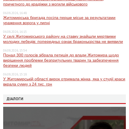
причетного до крадіжки з могили військового
06.08.2026, 16:48
Житомирська бригада посіла перше місце за результатами
ураження ворога у липні
06.08.2026, 16:15
У селі Житомирського району на ставку знайшли мертвими
молодих лебедів: попередньо ознак браконьєрства не виявили
06.08.2026, 15:54
Понад 300 голосів зібрала петиція до влади Житомира щодо
вирішення проблеми безпритульних тварин та забезпечення
безпеки людей
06.08.2026, 15:18
У Житомирській області вирок отримала жінка, яка у студії краси
вкрала сумку з 24 тис. грн
ДІАЛОГИ