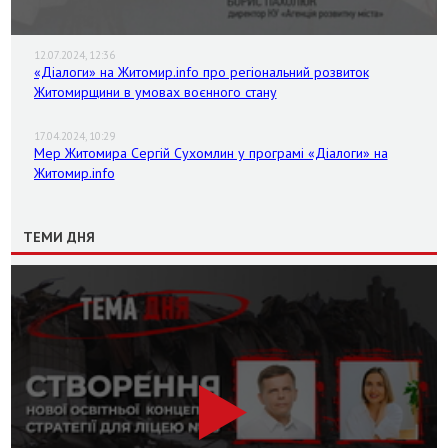
12.07.2024, 12:36
«Діалоги» на Житомир.info про регіональний розвиток
Житомирщини в умовах воєнного стану
17.04.2024, 10:29
Мер Житомира Сергій Сухомлин у програмі «Діалоги» на
Житомир.info
ТЕМИ ДНЯ