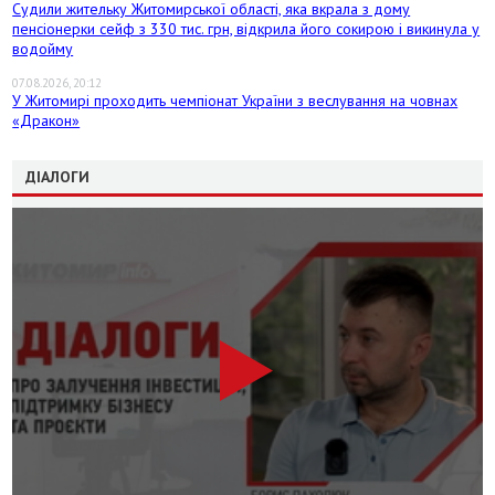
Судили жительку Житомирської області, яка вкрала з дому
пенсіонерки сейф з 330 тис. грн, відкрила його сокирою і викинула у
водойму
07.08.2026, 20:12
У Житомирі проходить чемпіонат України з веслування на човнах
«Дракон»
ДІАЛОГИ