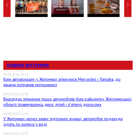
НОВИНИ ЖИТОМИРА
08.08.2026, 15:13
Біля автовокзалу у Житомирі зіткнулися Mercedes і Yamaha, до
лікарні потрапив мотоцикліст
08.08.2026, 12:38
Внаслідок зіткнення трьох автомобілів біля райцентру Житомирської
області травмувались двоє дітей і пʼятеро дорослих
08.08.2026, 11:55
У Житомирі через зливу підтопило вулиці: автомобілі подекуди
їздять по колеса у воді
08.08.2026, 10:33