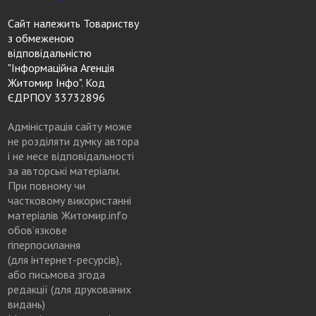
Сайт належить Товариству
з обмеженою
відповідальністю
"Інформаційна Агенція
Житомир Інфо". Код
ЄДРПОУ 33732896
Адміністрація сайту може
не розділяти думку автора
і не несе відповідальності
за авторські матеріали.
При повному чи
частковому використанні
матеріалів Житомир.info
обов’язкове
гіперпосилання
(для інтернет-ресурсів),
або письмова згода
редакції (для друкованих
видань)