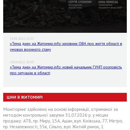
13.05.2022, 13:25
«Тема дня» на Житомир.info: керівник ОВА про життя області в
умовах воєнного стану
29.04.2022, 10:59
«Тема дня» на Житомир.info: новий начальник ГУНП розповість
про ситуацію в області
ЦІНИ В ЖИТОМИРІ
Моніторинг здійснено на основі інформації, отриманої за
методом контрольної закупки 31.07.2026 р. у місцях
продажу: АТБ, пр. Миру, 15А, Ашан, вул. Київська, 77, Метро,
пр. Незалежності, 55в, Сільпо, вул. Житній ринок, 1