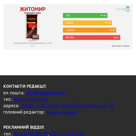
КОНТАКТИ РЕДАКЦІЇ:
ел. пошта:
info@zhitomir.info
тел.:
(067) 410-44-05
адреса:
10008, м.Житомир, Велика Бердичівська, 19
головний редактор:
Тамара Коваль
РЕКЛАМНИЙ ВІДДІЛ:
тел.:
(0412) 47-00-47
,
(067) 412-63-04