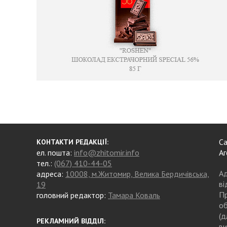
Са
КОНТАКТИ РЕДАКЦІЇ:
ел. пошта:
info@zhitomir.info
Аг
тел.:
(067) 410-44-05
Ад
адреса:
10008, м.Житомир, Велика Бердичівська,
ві
19
Пр
головний редактор:
Тамара Коваль
об
(д
РЕКЛАМНИЙ ВІДДІЛ:
ви