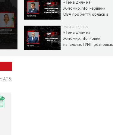
«Тема дня» на
Житомир.info: керівник
ОВА про життя області в
умовах воєнного стану
29.04.2022, 10:59
«Тема дня» на
Житомир.info: новий
начальник ГУНП розповість
про ситуацію в області
: АТБ,