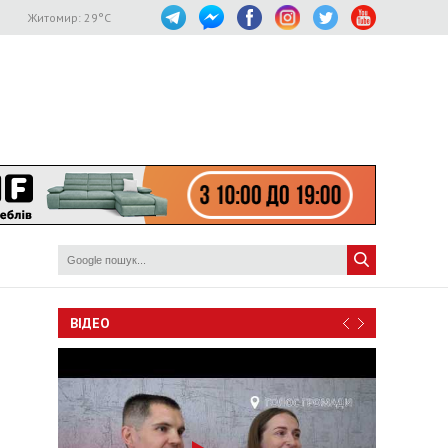
Житомир:
29
°C
ВІДЕО