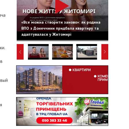
ича
«Все можна створити заново»: як родина
ВПО з Донеччини придбала квартиру та
адаптувалася у Житомирі
ки.
 в
овый
я