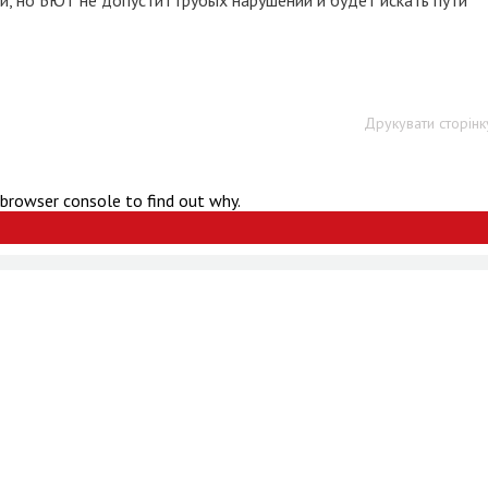
, но БЮТ не допустит грубых нарушений и будет искать пути
Друкувати сторінк
 browser console to find out why.