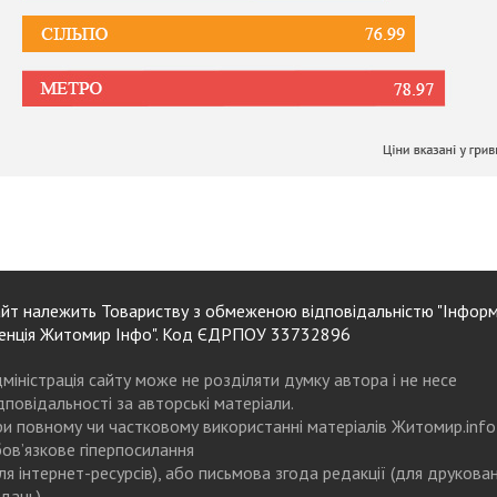
йт належить Товариству з обмеженою відповідальністю "Інформ
енція Житомир Інфо". Код ЄДРПОУ 33732896
міністрація сайту може не розділяти думку автора і не несе
дповідальності за авторські матеріали.
и повному чи частковому використанні матеріалів Житомир.info
ов’язкове гіперпосилання
ля інтернет-ресурсів), або письмова згода редакції (для друкова
дань)