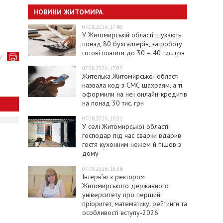
НОВИНИ ЖИТОМИРА
07.08.2026, 17:40
У Житомирській області шукають
понад 80 бухгалтерів, за роботу
готові платити до 30 – 40 тис. грн
у
07.08.2026, 17:02
Жителька Житомирської області
назвала код з СМС шахраям, а ті
оформили на неї онлайн-кредитів
на понад 30 тис. грн
07.08.2026, 16:31
У селі Житомирської області
господар під час сварки вдарив
гостя кухонним ножем й пішов з
дому
07.08.2026, 15:36
Інтерв’ю з ректором
Житомирського державного
університету про перший
пріоритет, математику, рейтинги та
особливості вступу-2026