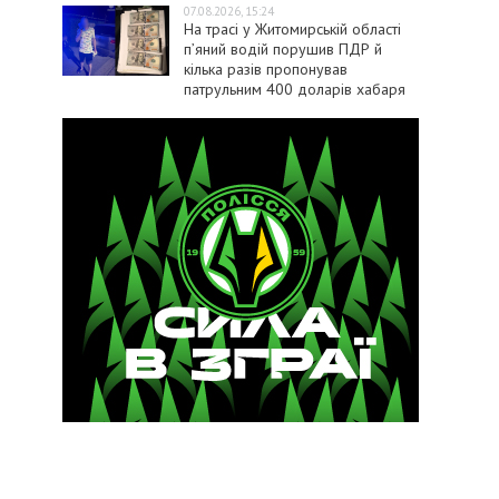
07.08.2026, 15:24
На трасі у Житомирській області
п’яний водій порушив ПДР й
кілька разів пропонував
патрульним 400 доларів хабаря