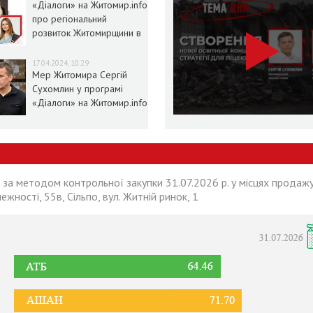
«Діалоги» на Житомир.info
про регіональний
розвиток Житомирщини в
умовах воєнного стану
17.04.2024, 10:29
Мер Житомира Сергій
Сухомлин у програмі
«Діалоги» на Житомир.info
 за методом контрольної закупки 31.07.2026 р. у місцях продажу
лежності, 55в, Сільпо, вул. Житній ринок, 1