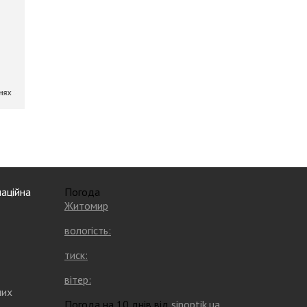
аційна
Погода
Житомир
вологість:
тиск:
вітер:
них
Погода на 10 днів від
sinoptik.ua