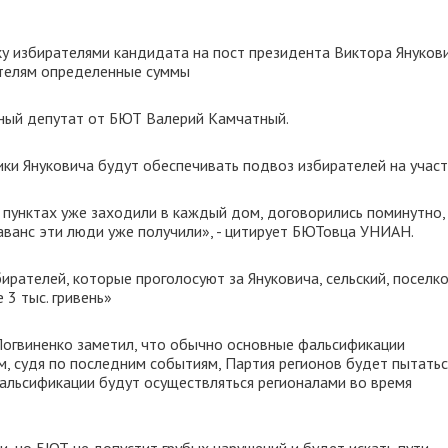
у избирателями кандидата на пост президента Виктора Януков
ателям определенные суммы
дный депутат от БЮТ Валерий Камчатный.
ки Януковича будут обеспечивать подвоз избирателей на участ
 пунктах уже заходили в каждый дом, договорились поминутно,
 аванс эти люди уже получили», - цитирует БЮТовца УНИАН.
ирателей, которые проголосуют за Януковича, сельский, поселк
 3 тыс. гривень»
Логвиненко заметил, что обычно основные фальсификации
м, судя по последним событиям, Партия регионов будет пытатьс
фальсификации будут осуществляться регионалами во время