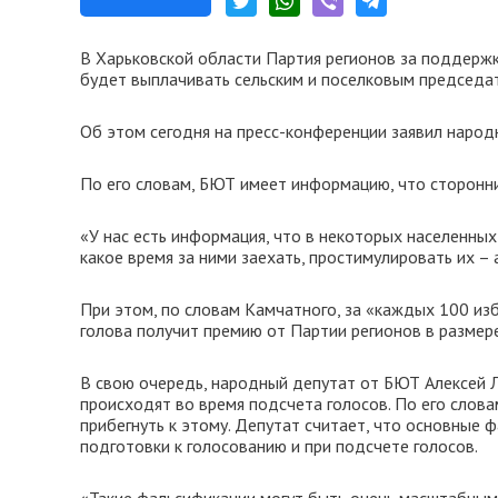
В Харьковской области Партия регионов за поддержк
будет выплачивать сельским и поселковым председ
Об этом сегодня на пресс-конференции заявил наро
По его словам, БЮТ имеет информацию, что сторонни
«У нас есть информация, что в некоторых населенных
какое время за ними заехать, простимулировать их –
При этом, по словам Камчатного, за «каждых 100 изб
голова получит премию от Партии регионов в размере
В свою очередь, народный депутат от БЮТ Алексей 
происходят во время подсчета голосов. По его слова
прибегнуть к этому. Депутат считает, что основные 
подготовки к голосованию и при подсчете голосов.