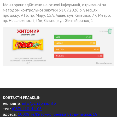
Моніторинг здійснено на основі інформації, отриманої за
методом контрольної закупки 31.07.2026 р. у місцях
продажу: АТБ, пр. Миру, 15А, Ашан, вул. Київська, 77, Метро,
пр. Незалежності, 55в, Сільпо, вул. Житній ринок, 1
КОНТАКТИ РЕДАКЦІЇ:
ел. пошта:
info@zhitomir.info
тел.:
(067) 410-44-05
адреса:
10008, м.Житомир, Велика Бердичівська, 19