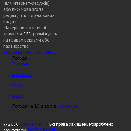
(для інтернет-ресурсів),
або письмова згода
редакції (для друкованих
видань)
Матеріали, позначені
значками:
"Р"
- розміщують
на правах реклами або
партнерства
РЕДАКЦІЙНА ПОЛІТИКА
Погода
Житомир
вологість:
тиск:
вітер:
Погода на 10 днів від
sinoptik.ua
© 2026
Zhitomir.INFO
Всі права захищені. Розроблено
агентством
ROST DIGITAL