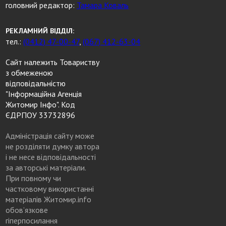
головний редактор:
Тамара Коваль
РЕКЛАМНИЙ ВІДДІЛ:
тел.:
(0412) 47-00-47
,
(067) 412-63-04
Сайт належить Товариству
з обмеженою
відповідальністю
"Інформаційна Агенція
Житомир Інфо". Код
ЄДРПОУ 33732896
Адміністрація сайту може
не розділяти думку автора
і не несе відповідальності
за авторські матеріали.
При повному чи
частковому використанні
матеріалів Житомир.info
обов’язкове
гіперпосилання