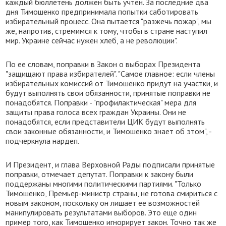
каждый бюллетень должен быть учтен. За последние два
дня Тимошенко предпринимала попытки саботировать
избирательный процесс. Она пытается "разжечь пожар", мы
же, напротив, стремимся к тому, чтобы в стране наступил
мир. Украине сейчас нужен хлеб, а не революции".
По ее словам, поправки в Закон о выборах Президента
"защищают права избирателей". "Самое главное: если члены
избирательных комиссий от Тимошенко придут на участки, и
будут выполнять свои обязанности, принятые поправки не
понадобятся. Поправки - "профилактическая" мера для
защиты права голоса всех граждан Украины. Они не
понадобятся, если представители ЦИК будут выполнять
свои законные обязанности, и Тимошенко знает об этом", -
подчеркнула нардеп.
И Президент, и глава Верховной Рады подписали принятые
поправки, отмечает депутат. Поправки к закону были
поддержаны многими политическими партиями. "Только
Тимошенко, Премьер-министр страны, не готова смириться с
новым законом, поскольку он лишает ее возможностей
манипулировать результатами выборов. Это еще один
пример того, как Тимошенко игнорирует закон. Точно так же