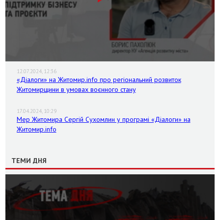
12.07.2024, 12:36
«Діалоги» на Житомир.info про регіональний розвиток
Житомирщини в умовах воєнного стану
17.04.2024, 10:29
Мер Житомира Сергій Сухомлин у програмі «Діалоги» на
Житомир.info
ТЕМИ ДНЯ