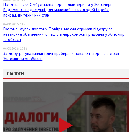
Представники Омбудсмена перевірили укриття у Житомирі і
Радомишлі: недоступні для маломобільних людей і треба
покращити технічний стан
06.08.2026, 11:20
Екскомандувач логістики Повітряних сил отримав підозру за
незаконне збагачення, більшість нерухомості придбана у Житомирі
та області
06.08.2026, 10:56
За добу рятувальники тричі прибирали повалені дерева з доріг
Житомирської області
ДІАЛОГИ