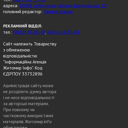
адреса:
10008, м.Житомир, Велика Бердичівська, 19
головний редактор:
Тамара Коваль
РЕКЛАМНИЙ ВІДДІЛ:
тел.:
(0412) 47-00-47
,
(067) 412-63-04
Сайт належить Товариству
з обмеженою
відповідальністю
"Інформаційна Агенція
Житомир Інфо". Код
ЄДРПОУ 33732896
Адміністрація сайту може
не розділяти думку автора
і не несе відповідальності
за авторські матеріали.
При повному чи
частковому використанні
матеріалів Житомир.info
обов’язкове