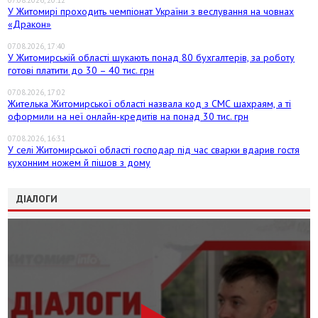
У Житомирі проходить чемпіонат України з веслування на човнах
«Дракон»
07.08.2026, 17:40
У Житомирській області шукають понад 80 бухгалтерів, за роботу
готові платити до 30 – 40 тис. грн
07.08.2026, 17:02
Жителька Житомирської області назвала код з СМС шахраям, а ті
оформили на неї онлайн-кредитів на понад 30 тис. грн
07.08.2026, 16:31
У селі Житомирської області господар під час сварки вдарив гостя
кухонним ножем й пішов з дому
ДІАЛОГИ