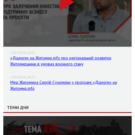
12.07.2024, 12:36
«Діалоги» на Житомир.info про регіональний розвиток
Житомирщини в умовах воєнного стану
17.04.2024, 10:29
Мер Житомира Сергій Сухомлин у програмі «Діалоги» на
Житомир.info
ТЕМИ ДНЯ