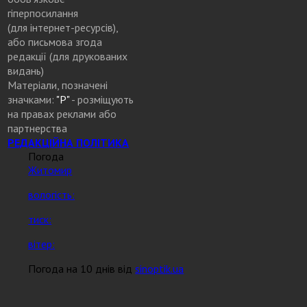
гіперпосилання
(для інтернет-ресурсів),
або письмова згода
редакції (для друкованих
видань)
Матеріали, позначені
значками:
"Р"
- розміщують
на правах реклами або
партнерства
РЕДАКЦІЙНА ПОЛІТИКА
Погода
Житомир
вологість:
тиск:
вітер:
Погода на 10 днів від
sinoptik.ua