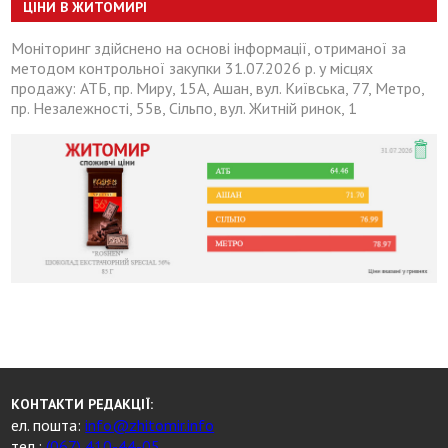
ЦІНИ В ЖИТОМИРІ
Моніторинг здійснено на основі інформації, отриманої за
методом контрольної закупки 31.07.2026 р. у місцях
продажу: АТБ, пр. Миру, 15А, Ашан, вул. Київська, 77, Метро,
пр. Незалежності, 55в, Сільпо, вул. Житній ринок, 1
КОНТАКТИ РЕДАКЦІЇ:
ел. пошта:
info@zhitomir.info
тел.:
(067) 410-44-05