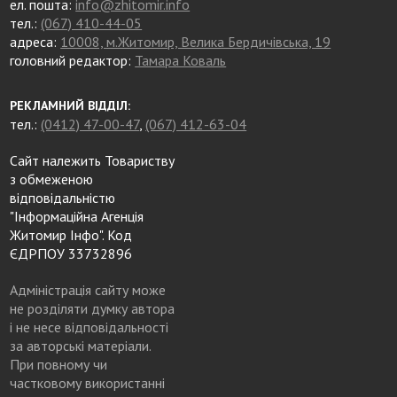
ел. пошта:
info@zhitomir.info
тел.:
(067) 410-44-05
адреса:
10008, м.Житомир, Велика Бердичівська, 19
головний редактор:
Тамара Коваль
РЕКЛАМНИЙ ВІДДІЛ:
тел.:
(0412) 47-00-47
,
(067) 412-63-04
Сайт належить Товариству
з обмеженою
відповідальністю
"Інформаційна Агенція
Житомир Інфо". Код
ЄДРПОУ 33732896
Адміністрація сайту може
не розділяти думку автора
і не несе відповідальності
за авторські матеріали.
При повному чи
частковому використанні