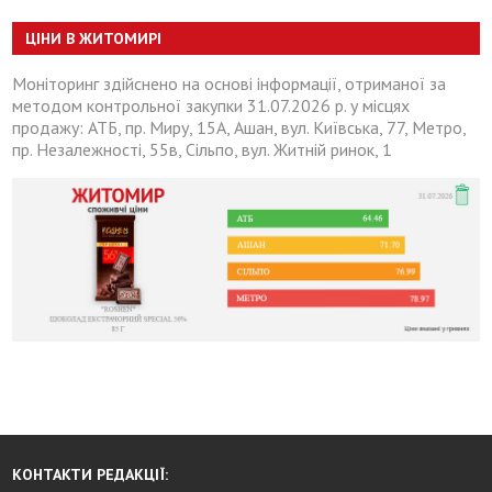
ЦІНИ В ЖИТОМИРІ
Моніторинг здійснено на основі інформації, отриманої за
методом контрольної закупки 31.07.2026 р. у місцях
продажу: АТБ, пр. Миру, 15А, Ашан, вул. Київська, 77, Метро,
пр. Незалежності, 55в, Сільпо, вул. Житній ринок, 1
КОНТАКТИ РЕДАКЦІЇ: