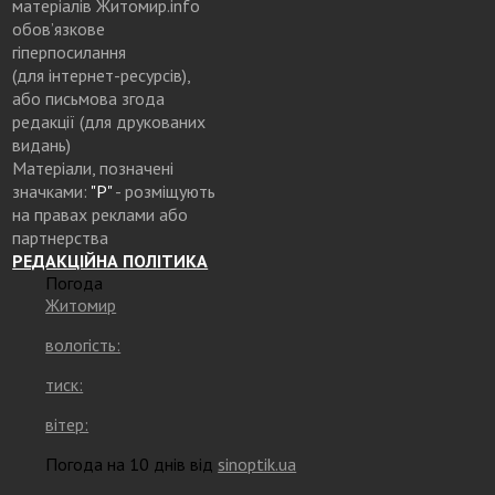
матеріалів Житомир.info
обов’язкове
гіперпосилання
(для інтернет-ресурсів),
або письмова згода
редакції (для друкованих
видань)
Матеріали, позначені
значками:
"Р"
- розміщують
на правах реклами або
партнерства
РЕДАКЦІЙНА ПОЛІТИКА
Погода
Житомир
вологість:
тиск:
вітер:
Погода на 10 днів від
sinoptik.ua