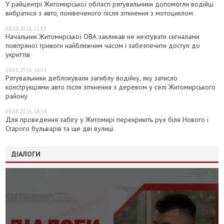
У райцентрі Житомирської області рятувальники допомогли водійці
вибратися з авто, понівеченого після зіткнення з мотоциклом
08.08.2026, 21:53
Начальник Житомирської ОВА закликав не нехтувати сигналами
повітряної тривоги найближчим часом і забезпечити доступ до
укриттів
08.08.2026, 18:01
Рятувальники деблокували загиблу водійку, яку затисло
конструкціями авто після зіткнення з деревом у селі Житомирського
району
08.08.2026, 16:54
Для проведення забігу у Житомирі перекриють рух біля Нового і
Старого бульварів та ще дві вулиці
ДІАЛОГИ