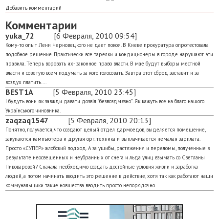
Добавить комментарий
Комментарии
yuka_72
[6 Февраля, 2010 09:54]
Кому-то опыт Лени Черновецкого не дает покоя. В Киеве прокуратура опротестовала
подобное решение. Практически все тарелки и кондиционеры в городе нарушают эти
правила. Теперь воровать их- законное право власти. В мае будут выборы местной
власти и советую всем подумать за кого голосовать. Завтра этот сброд заставит и за
воздух платить....
BEST1A
[5 Февраля, 2010 23:45]
І будуть вони як завжди давати дозвіл "безвоздмєзно". Як кажуть все на благо нашого
Українського чиновника.
zaqzaq1547
[5 Февраля, 2010 20:13]
Понятно, получается, что создают целый отдел дармоедов, выделяется помещение,
закупаются кампъютера и другая орг. техника и выплачивается немалая зарплата.
Просто «СУПЕР» жлобский подход. А за ушибы, растяжения и переломы, полученные в
результате неосвещенных и неубранных от снега и льда улиц взымать со Светланы
Пивоваровой? Сначала необходимо создать достойные условия жизни и заработка
людей, а потом начинать вводить это решение в действие, хотя так как работают наши
коммунальщики такие новшества вводить просто непорядочно.