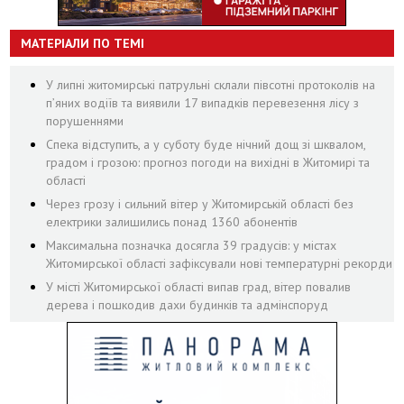
МАТЕРІАЛИ ПО ТЕМІ
У липні житомирські патрульні склали півсотні протоколів на
пʼяних водіїв та виявили 17 випадків перевезення лісу з
порушеннями
Спека відступить, а у суботу буде нічний дощ зі шквалом,
градом і грозою: прогноз погоди на вихідні в Житомирі та
області
Через грозу і сильний вітер у Житомирській області без
електрики залишились понад 1360 абонентів
Максимальна позначка досягла 39 градусів: у містах
Житомирської області зафіксували нові температурні рекорди
У місті Житомирської області випав град, вітер повалив
дерева і пошкодив дахи будинків та адмінспоруд