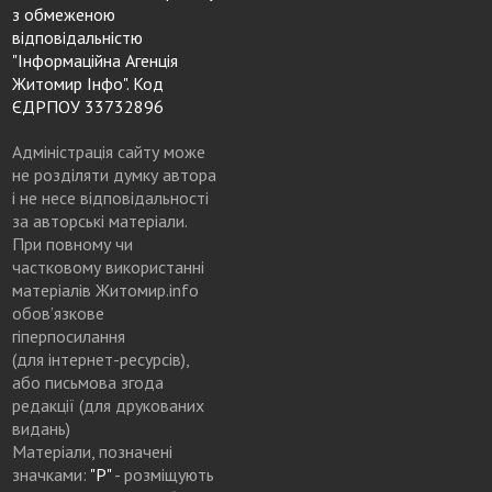
з обмеженою
відповідальністю
"Інформаційна Агенція
Житомир Інфо". Код
ЄДРПОУ 33732896
Адміністрація сайту може
не розділяти думку автора
і не несе відповідальності
за авторські матеріали.
При повному чи
частковому використанні
матеріалів Житомир.info
обов’язкове
гіперпосилання
(для інтернет-ресурсів),
або письмова згода
редакції (для друкованих
видань)
Матеріали, позначені
значками:
"Р"
- розміщують