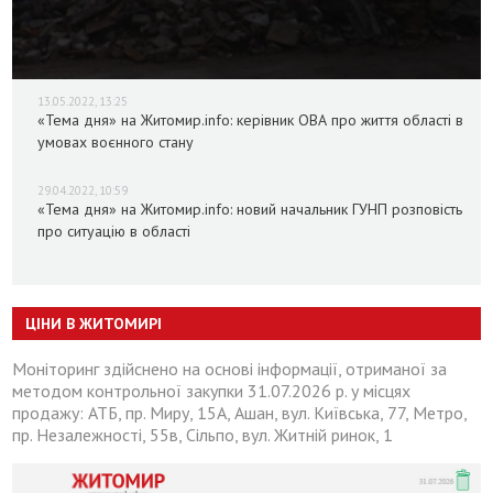
13.05.2022, 13:25
«Тема дня» на Житомир.info: керівник ОВА про життя області в
умовах воєнного стану
29.04.2022, 10:59
«Тема дня» на Житомир.info: новий начальник ГУНП розповість
про ситуацію в області
ЦІНИ В ЖИТОМИРІ
Моніторинг здійснено на основі інформації, отриманої за
методом контрольної закупки 31.07.2026 р. у місцях
продажу: АТБ, пр. Миру, 15А, Ашан, вул. Київська, 77, Метро,
пр. Незалежності, 55в, Сільпо, вул. Житній ринок, 1