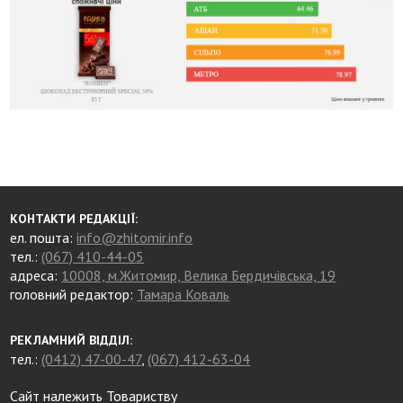
КОНТАКТИ РЕДАКЦІЇ:
ел. пошта:
info@zhitomir.info
тел.:
(067) 410-44-05
адреса:
10008, м.Житомир, Велика Бердичівська, 19
головний редактор:
Тамара Коваль
РЕКЛАМНИЙ ВІДДІЛ:
тел.:
(0412) 47-00-47
,
(067) 412-63-04
Сайт належить Товариству