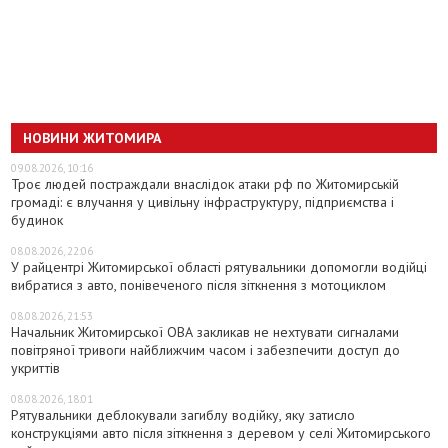
НОВИНИ ЖИТОМИРА
09.08.2026, 10:16
Троє людей постраждали внаслідок атаки рф по Житомирській
громаді: є влучання у цивільну інфраструктуру, підприємства і
будинок
08.08.2026, 22:06
У райцентрі Житомирської області рятувальники допомогли водійці
вибратися з авто, понівеченого після зіткнення з мотоциклом
08.08.2026, 21:53
Начальник Житомирської ОВА закликав не нехтувати сигналами
повітряної тривоги найближчим часом і забезпечити доступ до
укриттів
08.08.2026, 18:01
Рятувальники деблокували загиблу водійку, яку затисло
конструкціями авто після зіткнення з деревом у селі Житомирського