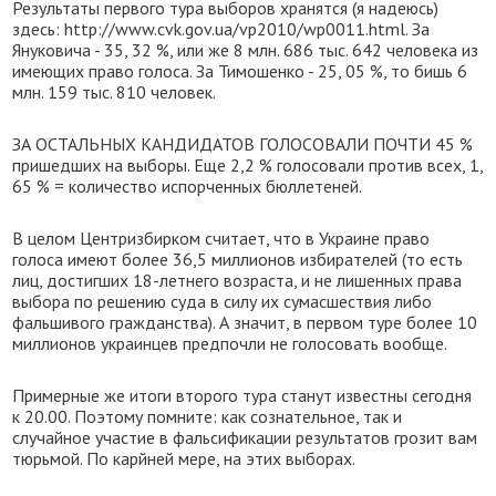
Результаты первого тура выборов хранятся (я надеюсь)
здесь: http://www.cvk.gov.ua/vp2010/wp0011.html. За
Януковича - 35, 32 %, или же 8 млн. 686 тыс. 642 человека из
имеющих право голоса. За Тимошенко - 25, 05 %, то бишь 6
млн. 159 тыс. 810 человек.
ЗА ОСТАЛЬНЫХ КАНДИДАТОВ ГОЛОСОВАЛИ ПОЧТИ 45 %
пришедших на выборы. Еще 2,2 % голосовали против всех, 1,
65 % = количество испорченных бюллетеней.
В целом Центризбирком считает, что в Украине право
голоса имеют более 36,5 миллионов избирателей (то есть
лиц, достигших 18-летнего возраста, и не лишенных права
выбора по решению суда в силу их сумасшествия либо
фальшивого гражданства). А значит, в первом туре более 10
миллионов украинцев предпочли не голосовать вообще.
Примерные же итоги второго тура станут известны сегодня
к 20.00. Поэтому помните: как сознательное, так и
случайное участие в фальсификации результатов грозит вам
тюрьмой. По карйней мере, на этих выборах.