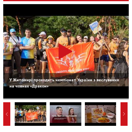
У Житомирі проходить чемпіонат України з веслування
на човнах «Дракон»