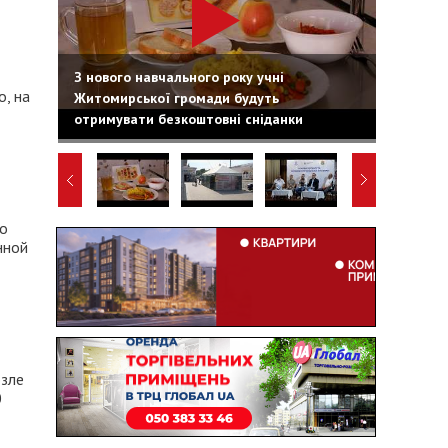
З нового навчального року учні
, на
Житомирської громади будуть
отримувати безкоштовні сніданки
го
нной
озле
0