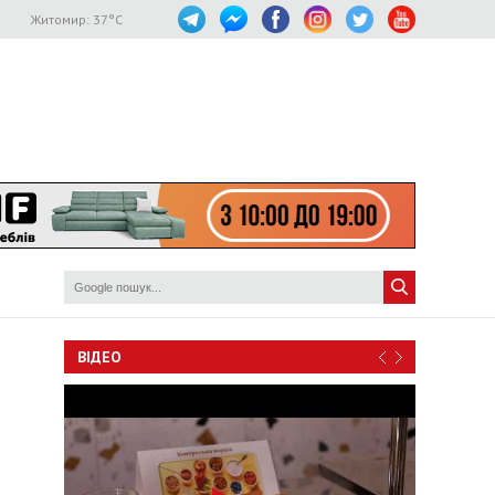
Житомир:
37
°C
ВІДЕО