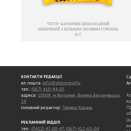
Са
КОНТАКТИ РЕДАКЦІЇ:
ел. пошта:
info@zhitomir.info
Аг
тел.:
(067) 410-44-05
Ад
адреса:
10008, м.Житомир, Велика Бердичівська,
ві
19
Пр
головний редактор:
Тамара Коваль
об
(д
РЕКЛАМНИЙ ВІДДІЛ:
ви
тел.:
(0412) 47-00-47
,
(067) 412-63-04