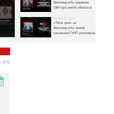
Житомир.info: керівник
ОВА про життя області в
умовах воєнного стану
29.04.2022, 10:59
«Тема дня» на
Житомир.info: новий
начальник ГУНП розповість
про ситуацію в області
: АТБ,