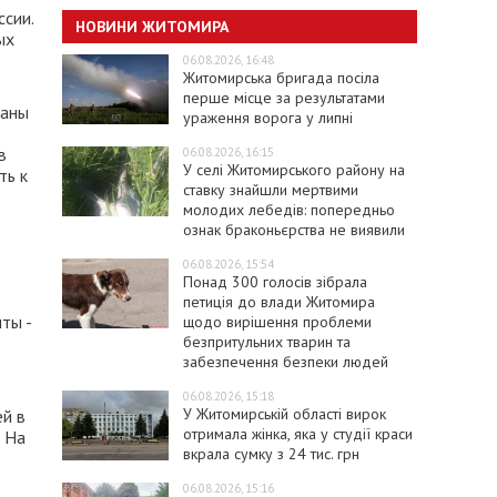
сии.
НОВИНИ ЖИТОМИРА
ых
06.08.2026, 16:48
Житомирська бригада посіла
перше місце за результатами
ваны
ураження ворога у липні
в
06.08.2026, 16:15
У селі Житомирського району на
ть к
ставку знайшли мертвими
молодих лебедів: попередньо
ознак браконьєрства не виявили
06.08.2026, 15:54
Понад 300 голосів зібрала
петиція до влади Житомира
ты -
щодо вирішення проблеми
безпритульних тварин та
забезпечення безпеки людей
06.08.2026, 15:18
У Житомирській області вирок
й в
отримала жінка, яка у студії краси
. На
вкрала сумку з 24 тис. грн
06.08.2026, 15:16