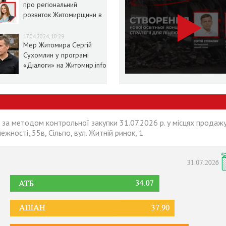
про регіональний
розвиток Житомирщини в
умовах воєнного стану
17.04.2024, 10:29
Мер Житомира Сергій
Сухомлин у програмі
«Діалоги» на Житомир.info
 за методом контрольної закупки 31.07.2026 р. у місцях продажу
лежності, 55в, Сільпо, вул. Житній ринок, 1