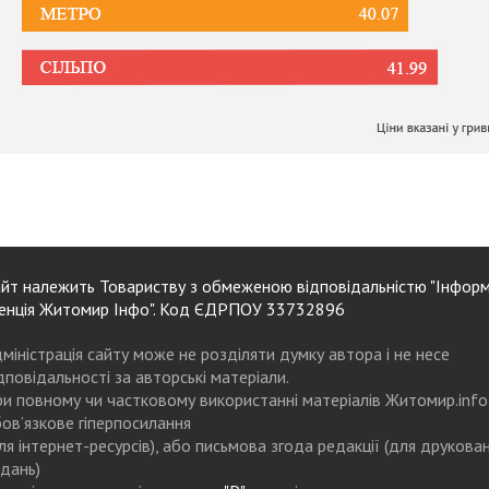
йт належить Товариству з обмеженою відповідальністю "Інформ
енція Житомир Інфо". Код ЄДРПОУ 33732896
міністрація сайту може не розділяти думку автора і не несе
дповідальності за авторські матеріали.
и повному чи частковому використанні матеріалів Житомир.info
ов’язкове гіперпосилання
ля інтернет-ресурсів), або письмова згода редакції (для друкова
дань)