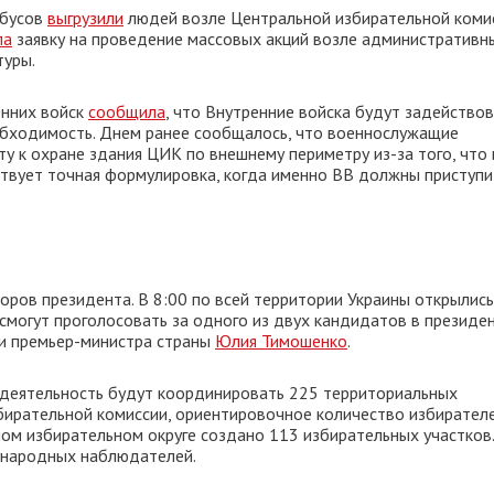
обусов
выгрузили
людей возле Центральной избирательной комис
ла
заявку на проведение массовых акций возле административн
туры.
енних войск
сообщила
, что Внутренние войска будут задейство
еобходимость. Днем ранее сообщалось, что военнослужащие
ту к охране здания ЦИК по внешнему периметру из-за того, что 
твует точная формулировка, когда именно ВВ должны приступи
боров президента. В 8:00 по всей территории Украины открылись
смогут проголосовать за одного из двух кандидатов в президен
и премьер-министра страны
Юлия Тимошенко
.
х деятельность будут координировать 225 территориальных
бирательной комиссии, ориентировочное количество избирателе
чном избирательном округе создано 113 избирательных участков
ународных наблюдателей.