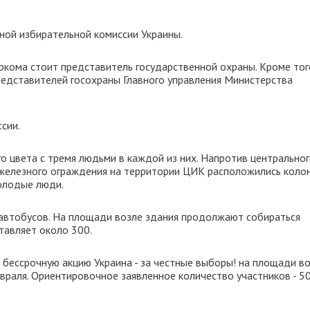
ной избирательной комиссии Украины.
кома стоит представитель государственной охраны. Кроме того
редставителей госохраны Главного управления Министерства
сии.
о цвета с тремя людьми в каждой из них. Напротив центрально
железного ограждения на территории ЦИК расположились коло
молодые люди.
автобусов. На площади возле здания продолжают собираться
тавляет около 300.
 бессрочную акцию Украина - за честные выборы! на площади в
враля. Ориентировочное заявленное количество участников - 5