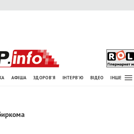
КА
АФІША
ЗДОРОВ'Я
ІНТЕРВ'Ю
ВІДЕО
ІНШЕ
биркома