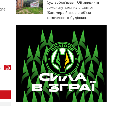
Суд зобов’язав ТОВ звільнити
земельну ділянку в центрі
сле
Житомира й знести об’єкт
самочинного будівництва
у