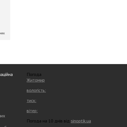
аційна
Погода
Житомир
вологість:
тиск:
вітер:
них
Погода на 10 днів від
sinoptik.ua