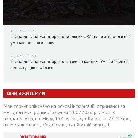
13.05.2022, 13:25
«Тема дня» на Житомир.info: керівник ОВА про життя області в
умовах воєнного стану
29.04.2022, 10:59
«Тема дня» на Житомир.info: новий начальник ГУНП розповість
про ситуацію в області
ЦІНИ В ЖИТОМИРІ
Моніторинг здійснено на основі інформації, отриманої за
методом контрольної закупки 31.07.2026 р. у місцях
продажу: АТБ, пр. Миру, 15А, Ашан, вул. Київська, 77, Метро,
пр. Незалежності, 55в, Сільпо, вул. Житній ринок, 1