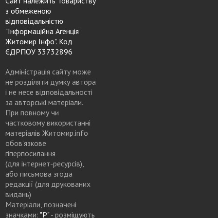
Сайт належить Товариству
з обмеженою
відповідальністю
"Інформаційна Агенція
Житомир Інфо". Код
ЄДРПОУ 33732896
Адміністрація сайту може
не розділяти думку автора
і не несе відповідальності
за авторські матеріали.
При повному чи
частковому використанні
матеріалів Житомир.info
обов’язкове
гіперпосилання
(для інтернет-ресурсів),
або письмова згода
редакції (для друкованих
видань)
Матеріали, позначені
значками:
"Р"
- розміщують