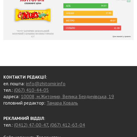
КОНТАКТИ РЕДАКЦІЇ:
ел. пошта:
info@zhitomir.info
тел.:
(067) 410-44-05
адреса:
10008, м.Житомир, Велика Бердичівська, 19
головний редактор:
Тамара Коваль
РЕКЛАМНИЙ ВІДДІЛ:
тел.:
(0412) 47-00-47
,
(067) 412-63-04