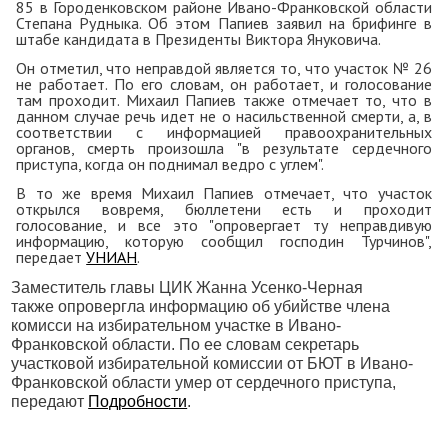
85 в Городенковском районе Ивано-Франковской области
Степана Рудныка. Об этом Папиев заявил на брифинге в
штабе кандидата в Президенты Виктора Януковича.
Он отметил, что неправдой является то, что участок № 26
не работает. По его словам, он работает, и голосование
там проходит. Михаил Папиев также отмечает то, что в
данном случае речь идет не о насильственной смерти, а, в
соответствии с информацией правоохранительных
органов, смерть произошла "в результате сердечного
приступа, когда он поднимал ведро с углем".
В то же время Михаил Папиев отмечает, что участок
открылся вовремя, бюллетени есть и проходит
голосование, и все это "опровергает ту неправдивую
информацию, которую сообщил господин Турчинов",
передает
УНИАН
.
Заместитель главы ЦИК Жанна Усенко-Черная
также опровергла информацию об убийстве члена
комисси на избирательном участке в Ивано-
Франковской области. По ее словам секретарь
участковой избирательной комиссии от БЮТ в Ивано-
Франковской области умер от сердечного приступа,
передают
Подробности
.