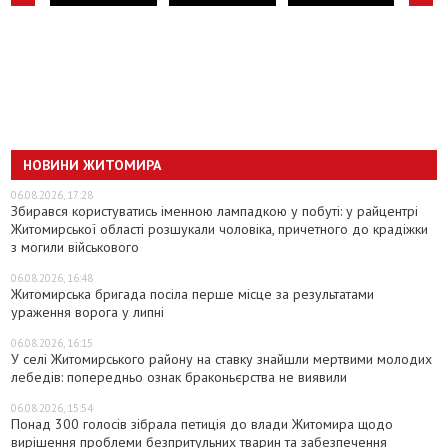
НОВИНИ ЖИТОМИРА
06.08.2026, 17:28
Збирався користуватись іменною лампадкою у побуті: у райцентрі
Житомирської області розшукали чоловіка, причетного до крадіжки
з могили військового
06.08.2026, 16:48
Житомирська бригада посіла перше місце за результатами
ураження ворога у липні
06.08.2026, 16:15
У селі Житомирського району на ставку знайшли мертвими молодих
лебедів: попередньо ознак браконьєрства не виявили
06.08.2026, 15:54
Понад 300 голосів зібрала петиція до влади Житомира щодо
вирішення проблеми безпритульних тварин та забезпечення