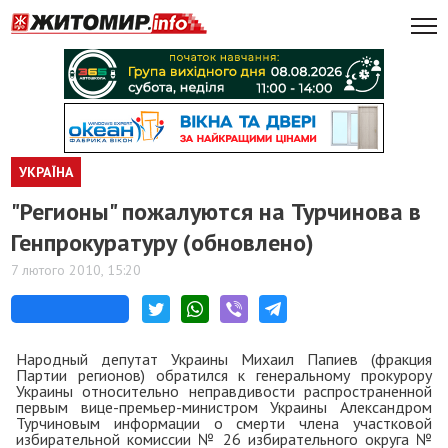
УКРАЇНА
"Регионы" пожалуются на Турчинова в
Генпрокуратуру (обновлено)
7 лютого 2010, 15:20
Народный депутат Украины Михаил Папиев (фракция
Партии регионов) обратился к генеральному прокурору
Украины относительно неправдивости распространенной
первым вице-премьер-министром Украины Александром
Турчиновым информации о смерти члена участковой
избирательной комиссии № 26 избирательного округа №