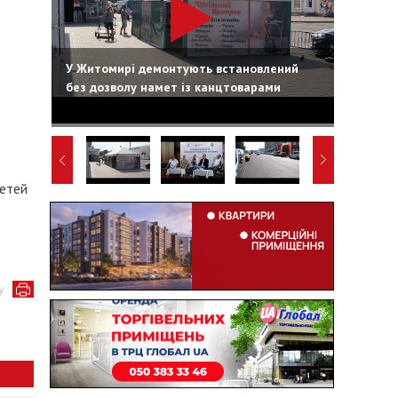
У Житомирі демонтують встановлений
без дозволу намет із канцтоварами
детей
у