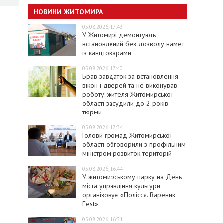
НОВИНИ ЖИТОМИРА
05.08.2026, 17:43
У Житомирі демонтують
встановлений без дозволу намет
із канцтоварами
05.08.2026, 17:40
Брав завдаток за встановлення
вікон і дверей та не виконував
роботу: жителя Житомирської
області засудили до 2 років
тюрми
05.08.2026, 17:34
Голови громад Житомирської
області обговорили з профільним
міністром розвиток територій
05.08.2026, 16:44
У житомирському парку на День
міста управління культури
організовує «Полісся. Вареник
Fest»
05.08.2026, 16:31