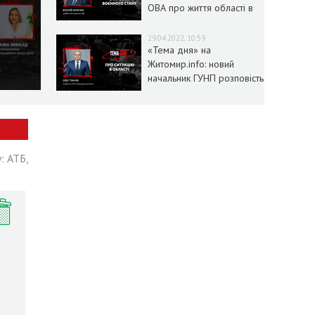
ОВА про життя області в
умовах воєнного стану
29.04.2022, 10:59
«Тема дня» на
Житомир.info: новий
начальник ГУНП розповість
про ситуацію в області
: АТБ,