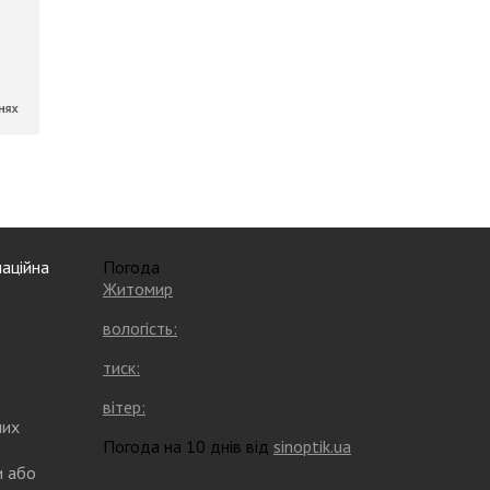
аційна
Погода
Житомир
вологість:
тиск:
вітер:
них
Погода на 10 днів від
sinoptik.ua
и або