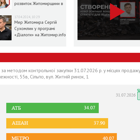
розвиток Житомирщини в
умовах воєнного стану
17.04.2024, 10:29
Мер Житомира Сергій
Сухомлин у програмі
«Діалоги» на Житомир.info
 за методом контрольної закупки 31.07.2026 р. у місцях продажу
лежності, 55в, Сільпо, вул. Житній ринок, 1