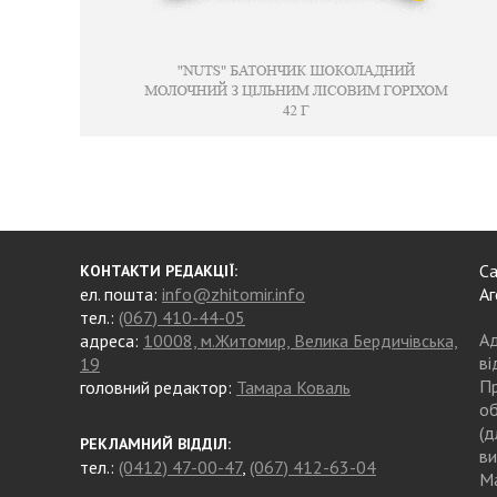
Са
КОНТАКТИ РЕДАКЦІЇ:
ел. пошта:
info@zhitomir.info
Аг
тел.:
(067) 410-44-05
Ад
адреса:
10008, м.Житомир, Велика Бердичівська,
ві
19
Пр
головний редактор:
Тамара Коваль
об
(д
РЕКЛАМНИЙ ВІДДІЛ:
ви
тел.:
(0412) 47-00-47
,
(067) 412-63-04
Ма