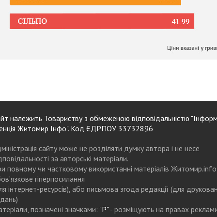
йт належить Товариству з обмеженою відповідальністю "Інформ
енція Житомир Інфо". Код ЄДРПОУ 33732896
міністрація сайту може не розділяти думку автора і не несе
дповідальності за авторські матеріали.
и повному чи частковому використанні матеріалів Житомир.info
ов’язкове гіперпосилання
ля інтернет-ресурсів), або письмова згода редакції (для друкова
дань)
теріали, позначені значками:
"Р"
- розміщують на правах реклам