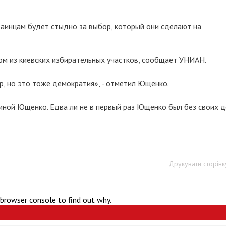
аинцам будет стыдно за выбор, который они сделают на
ном из киевских избирательных участков, сообщает УНИАН.
р, но это тоже демократия», - отметил Ющенко.
иной Ющенко. Едва ли не в первый раз Ющенко был без своих 
Друкувати сторінк
 browser console to find out why.