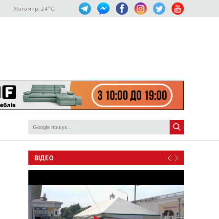
Житомир:
24
°C
ВІДЕО