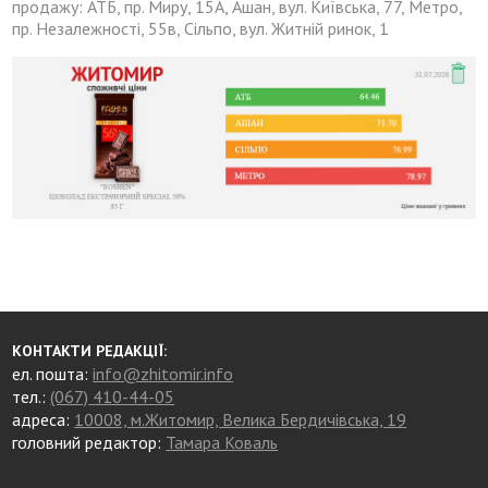
продажу: АТБ, пр. Миру, 15А, Ашан, вул. Київська, 77, Метро,
пр. Незалежності, 55в, Сільпо, вул. Житній ринок, 1
КОНТАКТИ РЕДАКЦІЇ:
ел. пошта:
info@zhitomir.info
тел.:
(067) 410-44-05
адреса:
10008, м.Житомир, Велика Бердичівська, 19
головний редактор:
Тамара Коваль