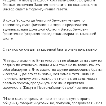
не думал, а перед свадьбой, составляя реестр родных и
близких, вспомнил. Захотел пригласить, но оказалось, что
Виктор сидит в тюрьме", - пишет газета.
В конце 90-х, когда Анатолий Янукович увидел по
телевизору свою фамилию: на экране председатель
администрации Донецкой области Виктор Янукович
"решительно" устранял последствия аварии на тамошней
шахте.
С тех пор он следит за карьерой брата очень пристально.
"Я твердо знаю, что Витя много лет не общается ни с кем из
родных по отцовской линии. А мы тоже не пытались как-то
себя обнаружить. Я-то ладно, но другие двоюродные братья
и сестры... Две его тети живы, моя мама и тетя Нина. Не
понимаю, почему они столько лет молчат, он ведь может
реально помочь, продвинуть. Все наша проклятая
скромность. Живут в Первомайском бедно", - заявил он.
"Мне, в свою очередь, от него ничего не нужно кроме
общения,- говорит Янукович, но, подумав, продолжает: - Вот