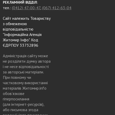
РЕКЛАМНИЙ ВІДДІЛ:
тел.:
(0412) 47-00-47
,
(067) 412-63-04
Сайт належить Товариству
з обмеженою
відповідальністю
"Інформаційна Агенція
Житомир Інфо". Код
ЄДРПОУ 33732896
Адміністрація сайту може
не розділяти думку автора
і не несе відповідальності
за авторські матеріали.
При повному чи
частковому використанні
матеріалів Житомир.info
обов’язкове
гіперпосилання
(для інтернет-ресурсів),
або письмова згода
редакції (для друкованих