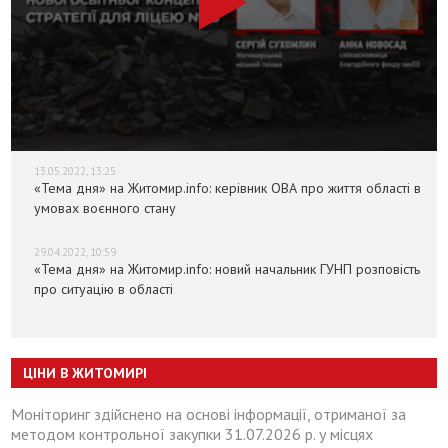
13.05.2022, 13:25
«Тема дня» на Житомир.info: керівник ОВА про життя області в
умовах воєнного стану
29.04.2022, 10:59
«Тема дня» на Житомир.info: новий начальник ГУНП розповість
про ситуацію в області
ЦІНИ В ЖИТОМИРІ
Моніторинг здійснено на основі інформації, отриманої за
методом контрольної закупки 31.07.2026 р. у місцях