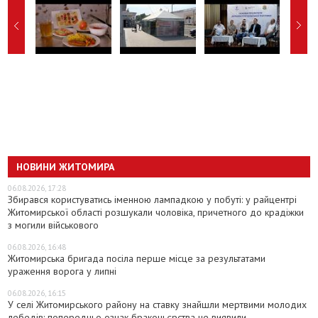
НОВИНИ ЖИТОМИРА
06.08.2026, 17:28
Збирався користуватись іменною лампадкою у побуті: у райцентрі
Житомирської області розшукали чоловіка, причетного до крадіжки
з могили військового
06.08.2026, 16:48
Житомирська бригада посіла перше місце за результатами
ураження ворога у липні
06.08.2026, 16:15
У селі Житомирського району на ставку знайшли мертвими молодих
лебедів: попередньо ознак браконьєрства не виявили