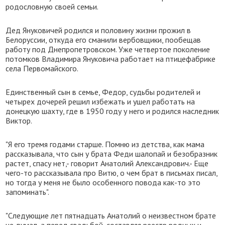
родословную своей семьи.
Дед Януковичей родился и половину жизни прожил в
Белоруссии, откуда его сманили вербовщики, пообещав
работу под Днепропетровском. Уже четвертое поколение
потомков Владимира Януковича работает на птицефабрике
села Первомайского.
Единственный сын в семье, Федор, судьбы родителей и
четырех дочерей решил избежать и ушел работать на
донецкую шахту, где в 1950 году у него и родился наследник
Виктор.
"Я его тремя годами старше. Помню из детства, как мама
рассказывала, что сын у брата Феди шалопай и безобразник
растет, спасу нет,- говорит Анатолий Александрович.- Еще
чего-то рассказывала про Витю, о чем брат в письмах писал,
но тогда у меня не было особенного повода как-то это
запоминать".
"Следующие лет пятнадцать Анатолий о неизвестном брате