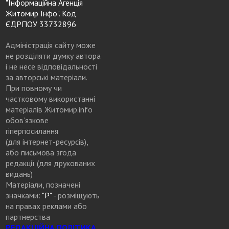
"Інформаційна Агенція
Житомир Інфо". Код
ЄДРПОУ 33732896
Адміністрація сайту може
не розділяти думку автора
і не несе відповідальності
за авторські матеріали.
При повному чи
частковому використанні
матеріалів Житомир.info
обов’язкове
гіперпосилання
(для інтернет-ресурсів),
або письмова згода
редакції (для друкованих
видань)
Матеріали, позначені
значками:
"Р"
- розміщують
на правах реклами або
партнерства
РЕДАКЦІЙНА ПОЛІТИКА