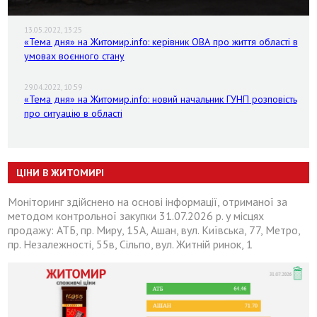
13.05.2022, 13:25
«Тема дня» на Житомир.info: керівник ОВА про життя області в
умовах воєнного стану
29.04.2022, 10:59
«Тема дня» на Житомир.info: новий начальник ГУНП розповість
про ситуацію в області
ЦІНИ В ЖИТОМИРІ
Моніторинг здійснено на основі інформації, отриманої за
методом контрольної закупки 31.07.2026 р. у місцях
продажу: АТБ, пр. Миру, 15А, Ашан, вул. Київська, 77, Метро,
пр. Незалежності, 55в, Сільпо, вул. Житній ринок, 1