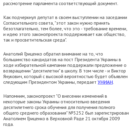
рассмотрение парламента соответствующий документ.
Как подчеркнул депутат в своем выступлении на заседании
Согласительного совета, "этот закон нужно принять
безотлагательно, тем более, что это - требование времени,
и идею этого законопроекта поддерживает как общество,
так и просветительская среда".
Анатолий Гриценко обратил внимание на то, что
большинство кандидатов на пост Президента Украины в
ходе избирательной кампании поддержали предложение о
возвращении "десятилетки" в школу. В том числе - и Виктор
Янукович, который с высокой вероятностью будет объявлен
следующим Президентом Украины, передает
УНИАН
.
Напомним, законопроект "О внесении изменений в
некоторые законы Украины относительно введения
десятилетнего срока обучения для получения полного
общего среднего образования" №5252 был зарегистрирован
Анатолием Гриценко в Верховной Раде 21 октября 2009
года.