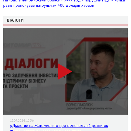
разів пропонував патрульним 400 доларів хабаря
ДІАЛОГИ
12.07.2024, 12:36
«Діалоги» на Житомир.info про регіональний розвиток