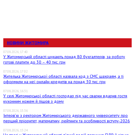
НОВИНИ ЖИТОМИРА
07.08.2026, 17:40
У Житомирській області шукають понад 80 бухгалтерів, за роботу
готові платити до 30 – 40 тис. грн
07.08.2026, 17:02
Жителька Житомирської області назвала код з СМС шахраям, а ті
оформили на неї онлайн-кредитів на понад 30 тис. грн
07.08.2026, 16:31
У селі Житомирської області господар під час сварки вдарив гостя
кухонним ножем й пішов з дому
07.08.2026, 15:36
Інтерв’ю з ректором Житомирського державного університету про
перший пріоритет, математику, рейтинги та особливості вступу-2026
07.08.2026, 15:24
На трасі у Житомирській області п’яний водій порушив ПДР й кілька