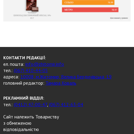
КОНТАКТИ РЕДАКЦІЇ:
ел. пошта:
info@zhitomir.info
тел.:
(067) 410-44-05
адреса:
10008, м.Житомир, Велика Бердичівська, 19
головний редактор:
Тамара Коваль
РЕКЛАМНИЙ ВІДДІЛ:
тел.:
(0412) 47-00-47
,
(067) 412-63-04
Сайт належить Товариству
з обмеженою
відповідальністю