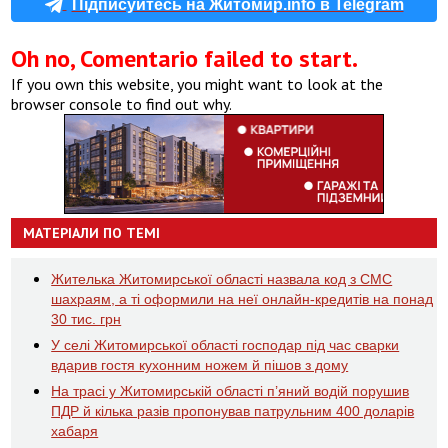
Підписуйтесь на Житомир.info в Telegram
Oh no, Comentario failed to start.
If you own this website, you might want to look at the
browser console to find out why.
МАТЕРІАЛИ ПО ТЕМІ
Жителька Житомирської області назвала код з СМС
шахраям, а ті оформили на неї онлайн-кредитів на понад
30 тис. грн
У селі Житомирської області господар під час сварки
вдарив гостя кухонним ножем й пішов з дому
На трасі у Житомирській області п’яний водій порушив
ПДР й кілька разів пропонував патрульним 400 доларів
хабаря