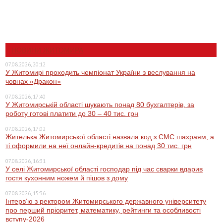
НОВИНИ ЖИТОМИРА
07.08.2026, 20:12
У Житомирі проходить чемпіонат України з веслування на
човнах «Дракон»
07.08.2026, 17:40
У Житомирській області шукають понад 80 бухгалтерів, за
роботу готові платити до 30 – 40 тис. грн
07.08.2026, 17:02
Жителька Житомирської області назвала код з СМС шахраям, а
ті оформили на неї онлайн-кредитів на понад 30 тис. грн
07.08.2026, 16:31
У селі Житомирської області господар під час сварки вдарив
гостя кухонним ножем й пішов з дому
07.08.2026, 15:36
Інтерв’ю з ректором Житомирського державного університету
про перший пріоритет, математику, рейтинги та особливості
вступу-2026