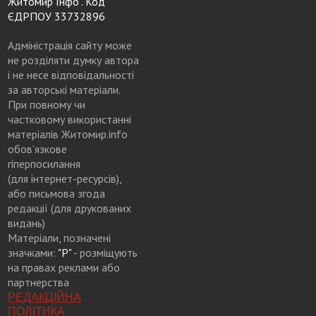
Житомир Інфо". Код
ЄДРПОУ 33732896
Адміністрація сайту може
не розділяти думку автора
і не несе відповідальності
за авторські матеріали.
При повному чи
частковому використанні
матеріалів Житомир.info
обов’язкове
гіперпосилання
(для інтернет-ресурсів),
або письмова згода
редакції (для друкованих
видань)
Матеріали, позначені
значками:
"Р"
- розміщують
на правах реклами або
партнерства
РЕДАКЦІЙНА
ПОЛІТИКА