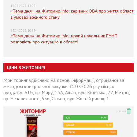
13.05.2022, 13:25
«Тема дня» на Житомир.info: керівник ОВА про життя області
в умовах воєнного стану
29.04.2022, 10:59
«Тема дня» на Житомир.info: новий начальник ГУНП
розповість про ситуацію в області
ЦІНИ В ЖИТОМИРІ
Моніторинг здійснено на основі інформації, отриманої за
методом контрольної закупки 31.07.2026 р. у місцях
продажу: АТБ, пр. Миру, 15А, Ашан, вул. Київська, 77, Метро,
пр. Незалежності, 55в, Сільпо, вул. Житній ринок, 1