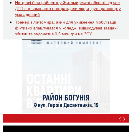
На трасі біля райцентру Житомирської області під час
ДТП з трьома авто постраждали люди, рух транспорту
ускладнений
Тренер з Житомира, який для уникнення мобілізації
фіктивно влаштувався у коледж, відшкодував завдані
збитки та задонатив 0,5 млн грн на ЗСУ
ВІДЕО