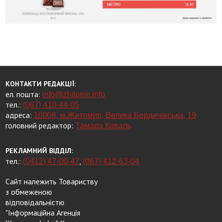
КОНТАКТИ РЕДАКЦІЇ:
ел. пошта:
info@zhitomir.info
тел.:
(067) 410-44-05
адреса:
10008, м.Житомир, Велика Бердичівська, 19
головний редактор:
Тамара Коваль
РЕКЛАМНИЙ ВІДДІЛ:
тел.:
,
(0412) 47-00-47
(067) 412-63-04
Сайт належить Товариству
з обмеженою
відповідальністю
"Інформаційна Агенція