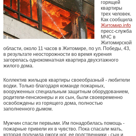
горящей
квартиры
трех человек.
Как сообщила
Житомир.info
пресс-служба
МЧС в
Житомирской
области, около 11 часов в Житомире, по ул. Победы, 43,
в результате неосторожности во время курения
загорелась однокомнатная квартира двухэтажного
жилого дома.
Коллектив жильцов квартиры своеобразный - любители
водки. Только благодаря команде пожарных,
вооруженных специальным защитным оборудованием,
родители-пенсионеры и их сын, были своевременно
освобождены из горящего дома, полностью
заполненного дымом.
Мужчин спасли первыми. Им понадобилась помощь -
пожарные привели их в чувство. Пока спасали мать,
которая получила ожоги ног, ее родственники - сын и