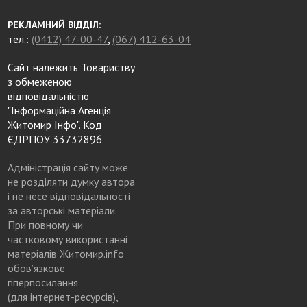
РЕКЛАМНИЙ ВІДДІЛ:
тел.:
(0412) 47-00-47
,
(067) 412-63-04
Сайт належить Товариству
з обмеженою
відповідальністю
"Інформаційна Агенція
Житомир Інфо". Код
ЄДРПОУ 33732896
Адміністрація сайту може
не розділяти думку автора
і не несе відповідальності
за авторські матеріали.
При повному чи
частковому використанні
матеріалів Житомир.info
обов’язкове
гіперпосилання
(для інтернет-ресурсів),