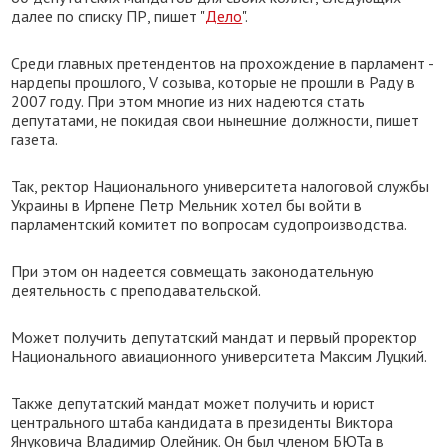
далее по списку ПР, пишет "
Дело
".
Среди главных претендентов на прохождение в парламент -
нардепы прошлого, V созыва, которые не прошли в Раду в
2007 году. При этом многие из них надеются стать
депутатами, не покидая свои нынешние должности, пишет
газета.
Так, ректор Национального университета налоговой службы
Украины в Ирпене Петр Мельник хотел бы войти в
парламентский комитет по вопросам судопроизводства.
При этом он надеется совмещать законодательную
деятельность с преподавательской.
Может получить депутатский мандат и первый проректор
Национального авиационного университета Максим Луцкий.
Также депутатский мандат может получить и юрист
центрального штаба кандидата в президенты Виктора
Януковича Владимир Олейник. Он был членом БЮТа в