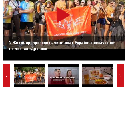
У Житомирі проходить чемпіонат України з веслування
на човнах «Дракон»