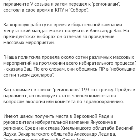
парламенте V созыва и затем перешел к "регионалам",
состоял в свое время в КПУ и "Соборе"..
За хорошую работу во время избирательной кампании
депутатский мандат может получить и Александр Зац. На
президентских выборах он отвечал за проведение
массовых мероприятий.
"Наша политсила провела около сотни различных массовых
мероприятий на протяжении всего избирательного процесса",
- сказала Зац. По его словам, они обошлись ПР в "небольшие
сотни тысяч долларов".
Зац занимает в списке "регионалов" 193-ю строчку. Пройдя в
парламент, он планирует стать членом комитета по
вопросам экологии или комитета по здравоохранению.
Имеют шансы получить места в Верховной Раде и
руководители избирательной кампании Януковича в
регионах. Среди них глава Хмельницкого облштаба Василий
Ядуха, Закарпатского облштаба Александр Ледида,
Тернопольского облштаба Орест Муц.