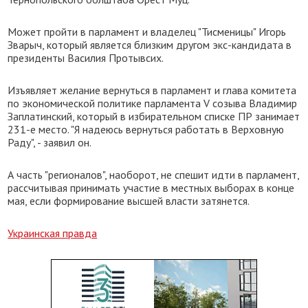
Может пройти в парламент и владелец "Тисменицы" Игорь
Зварыч, который является близким другом экс-кандидата в
президенты Василия Протывсих.
Изъявляет желание вернуться в парламент и глава комитета
по экономической политике парламента V созыва Владимир
Заплатинский, который в избирательном списке ПР занимает
231-е место. "Я надеюсь вернуться работать в Верховную
Раду", - заявил он.
А часть "регионалов", наоборот, не спешит идти в парламент,
рассчитывая принимать участие в местных выборах в конце
мая, если формирование высшей власти затянется.
Украинская правда