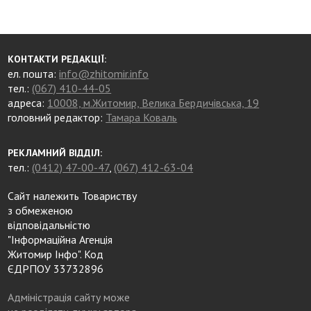
КОНТАКТИ РЕДАКЦІЇ:
ел. пошта:
info@zhitomir.info
тел.:
(067) 410-44-05
адреса:
10008, м.Житомир, Велика Бердичівська, 19
головний редактор:
Тамара Коваль
РЕКЛАМНИЙ ВІДДІЛ:
тел.:
(0412) 47-00-47
,
(067) 412-63-04
Сайт належить Товариству
з обмеженою
відповідальністю
"Інформаційна Агенція
Житомир Інфо". Код
ЄДРПОУ 33732896
Адміністрація сайту може