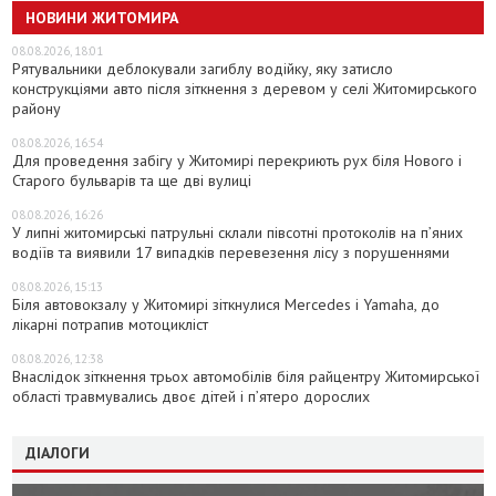
НОВИНИ ЖИТОМИРА
08.08.2026, 18:01
Рятувальники деблокували загиблу водійку, яку затисло
конструкціями авто після зіткнення з деревом у селі Житомирського
району
08.08.2026, 16:54
Для проведення забігу у Житомирі перекриють рух біля Нового і
Старого бульварів та ще дві вулиці
08.08.2026, 16:26
У липні житомирські патрульні склали півсотні протоколів на пʼяних
водіїв та виявили 17 випадків перевезення лісу з порушеннями
08.08.2026, 15:13
Біля автовокзалу у Житомирі зіткнулися Mercedes і Yamaha, до
лікарні потрапив мотоцикліст
08.08.2026, 12:38
Внаслідок зіткнення трьох автомобілів біля райцентру Житомирської
області травмувались двоє дітей і пʼятеро дорослих
ДІАЛОГИ