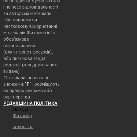
не розділяти думку автора
і не несе відповідальності
за авторські матеріали.
При повному чи
частковому використанні
матеріалів Житомир.info
обов’язкове
гіперпосилання
(для інтернет-ресурсів),
або письмова згода
редакції (для друкованих
видань)
Матеріали, позначені
значками:
"Р"
- розміщують
на правах реклами або
партнерства
РЕДАКЦІЙНА ПОЛІТИКА
Погода
Житомир
вологість: