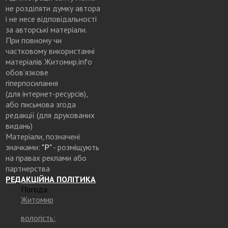
не розділяти думку автора
і не несе відповідальності
за авторські матеріали.
При повному чи
частковому використанні
матеріалів Житомир.info
обов’язкове
гіперпосилання
(для інтернет-ресурсів),
або письмова згода
редакції (для друкованих
видань)
Матеріали, позначені
значками:
"Р"
- розміщують
на правах реклами або
партнерства
РЕДАКЦІЙНА ПОЛІТИКА
Погода
Житомир
вологість: