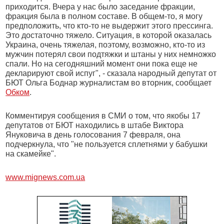
приходится. Вчера у нас было заседание фракции,
фракция была в полном составе. В общем-то, я могу
предположить, что кто-то не выдержит этого прессинга.
Это достаточно тяжело. Ситуация, в которой оказалась
Украина, очень тяжелая, поэтому, возможно, кто-то из
мужчин потерял свои подтяжки и штаны у них немножко
спали. Но на сегодняшний момент они пока еще не
декларируют свой испуг", - сказала народный депутат от
БЮТ Ольга Боднар журналистам во вторник, сообщает
Обком
.
Комментируя сообщения в СМИ о том, что якобы 17
депутатов от БЮТ находились в штабе Виктора
Януковича в день голосования 7 февраля, она
подчеркнула, что "не пользуется сплетнями у бабушки
на скамейке".
www.mignews.com.ua