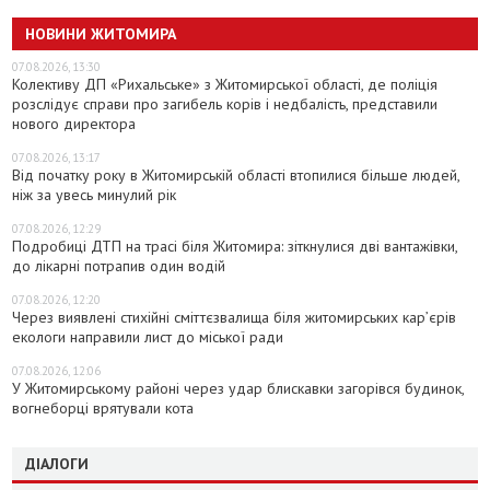
НОВИНИ ЖИТОМИРА
07.08.2026, 13:30
Колективу ДП «Рихальське» з Житомирської області, де поліція
розслідує справи про загибель корів і недбалість, представили
нового директора
07.08.2026, 13:17
Від початку року в Житомирській області втопилися більше людей,
ніж за увесь минулий рік
07.08.2026, 12:29
Подробиці ДТП на трасі біля Житомира: зіткнулися дві вантажівки,
до лікарні потрапив один водій
07.08.2026, 12:20
Через виявлені стихійні сміттєзвалища біля житомирських кар’єрів
екологи направили лист до міської ради
07.08.2026, 12:06
У Житомирському районі через удар блискавки загорівся будинок,
вогнеборці врятували кота
ДІАЛОГИ