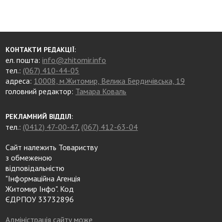
КОНТАКТИ РЕДАКЦІЇ:
ел. пошта:
info@zhitomir.info
тел.:
(067) 410-44-05
адреса:
10008, м.Житомир, Велика Бердичівська, 19
головний редактор:
Тамара Коваль
РЕКЛАМНИЙ ВІДДІЛ:
тел.:
(0412) 47-00-47
,
(067) 412-63-04
Сайт належить Товариству
з обмеженою
відповідальністю
"Інформаційна Агенція
Житомир Інфо". Код
ЄДРПОУ 33732896
Адміністрація сайту може