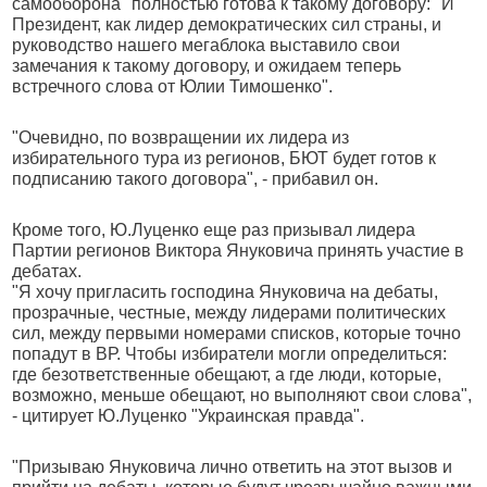
самооборона" полностью готова к такому договору: "И
Президент, как лидер демократических сил страны, и
руководство нашего мегаблока выставило свои
замечания к такому договору, и ожидаем теперь
встречного слова от Юлии Тимошенко".
"Очевидно, по возвращении их лидера из
избирательного тура из регионов, БЮТ будет готов к
подписанию такого договора", - прибавил он.
Кроме того, Ю.Луценко еще раз призывал лидера
Партии регионов Виктора Януковича принять участие в
дебатах.
"Я хочу пригласить господина Януковича на дебаты,
прозрачные, честные, между лидерами политических
сил, между первыми номерами списков, которые точно
попадут в ВР. Чтобы избиратели могли определиться:
где безответственные обещают, а где люди, которые,
возможно, меньше обещают, но выполняют свои слова",
- цитирует Ю.Луценко "Украинская правда".
"Призываю Януковича лично ответить на этот вызов и