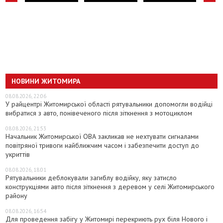
НОВИНИ ЖИТОМИРА
08.08.2026, 22:06
У райцентрі Житомирської області рятувальники допомогли водійці
вибратися з авто, понівеченого після зіткнення з мотоциклом
08.08.2026, 21:53
Начальник Житомирської ОВА закликав не нехтувати сигналами
повітряної тривоги найближчим часом і забезпечити доступ до
укриттів
08.08.2026, 18:01
Рятувальники деблокували загиблу водійку, яку затисло
конструкціями авто після зіткнення з деревом у селі Житомирського
району
08.08.2026, 16:54
Для проведення забігу у Житомирі перекриють рух біля Нового і