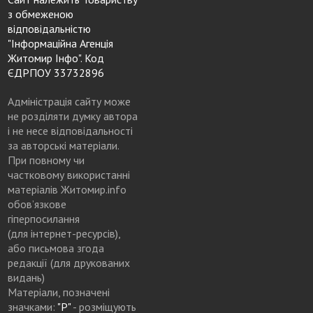
з обмеженою
відповідальністю
"Інформаційна Агенція
Житомир Інфо". Код
ЄДРПОУ 33732896
Адміністрація сайту може
не розділяти думку автора
і не несе відповідальності
за авторські матеріали.
При повному чи
частковому використанні
матеріалів Житомир.info
обов’язкове
гіперпосилання
(для інтернет-ресурсів),
або письмова згода
редакції (для друкованих
видань)
Матеріали, позначені
значками:
"Р"
- розміщують