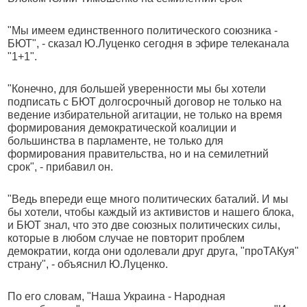
"Мы имеем единственного политического союзника -
БЮТ", - сказал Ю.Луценко сегодня в эфире телеканала
"1+1".
"Конечно, для большей уверенности мы бы хотели
подписать с БЮТ долгосрочный договор не только на
ведение избирательной агитации, не только на время
формирования демократической коалиции и
большинства в парламенте, не только для
формирования правительства, но и на семилетний
срок", - прибавил он.
"Ведь впереди еще много политических баталий. И мы
бы хотели, чтобы каждый из активистов и нашего блока,
и БЮТ знал, что это две союзных политических силы,
которые в любом случае не повторит проблем
демократии, когда они одолевали друг друга, "проТАКуя"
страну", - объяснил Ю.Луценко.
По его словам, "Наша Украина - Народная