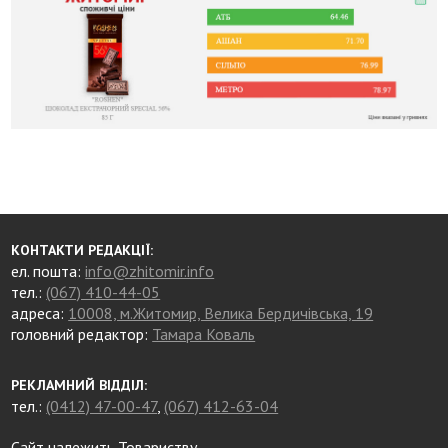
КОНТАКТИ РЕДАКЦІЇ:
ел. пошта:
info@zhitomir.info
тел.:
(067) 410-44-05
адреса:
10008, м.Житомир, Велика Бердичівська, 19
головний редактор:
Тамара Коваль
РЕКЛАМНИЙ ВІДДІЛ:
тел.:
(0412) 47-00-47
,
(067) 412-63-04
Сайт належить Товариству