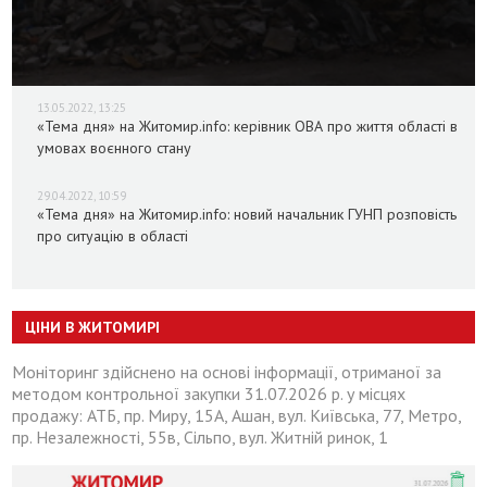
13.05.2022, 13:25
«Тема дня» на Житомир.info: керівник ОВА про життя області в
умовах воєнного стану
29.04.2022, 10:59
«Тема дня» на Житомир.info: новий начальник ГУНП розповість
про ситуацію в області
ЦІНИ В ЖИТОМИРІ
Моніторинг здійснено на основі інформації, отриманої за
методом контрольної закупки 31.07.2026 р. у місцях
продажу: АТБ, пр. Миру, 15А, Ашан, вул. Київська, 77, Метро,
пр. Незалежності, 55в, Сільпо, вул. Житній ринок, 1