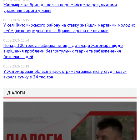
Житомирська бригада посіла перше місце за результатами
ураження ворога у липні
06.08.2026, 16:15
У селі Житомирського району на ставку знайшли мертвими молодих
лебедів: попередньо ознак браконьєрства не виявили
06.08.2026, 15:54
Понад 300 голосів зібрала петиція до влади Житомира щодо
вирішення проблеми безпритульних тварин та забезпечення
безпеки людей
06.08.2026, 15:18
У Житомирській області вирок отримала жінка, яка у студії краси
вкрала сумку з 24 тис. грн
ДІАЛОГИ