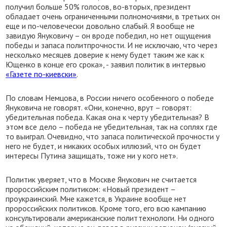
получил больше 50% голосов, во-вторых, президент
обладает очень ограниченными полномочиями, в третьих он
еще и по-человечески довольно слабый. Я вообще не
завидую Януковичу – он вроде победил, но нет ощущения
победы и запаса политпрочности. И не исключаю, что через
несколько месяцев доверие к нему будет таким же как к
Ющенко в конце его срока», - заявил политик в интервью
«Газете по-киевски»
.
По словам Немцова, в России ничего особенного о победе
Януковича не говорят. «Они, конечно, врут – говорят:
убедительная победа. Какая она к черту убедительная? В
этом все дело – победа не убедительная, так на соплях где
то выиграл. Очевидно, что запаса политической прочности у
него не будет, и никаких особых иллюзий, что он будет
интересы Путина защищать, тоже ни у кого нет».
Политик уверяет, что в Москве Янукович не считается
пророссийским политиком: «Новый президент –
проукраинский. Мне кажется, в Украине вообще нет
пророссийских политиков. Кроме того, его всю кампанию
консультировали американские политтехнологи. Ни одного