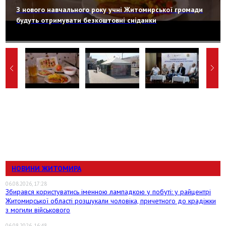
З нового навчального року учні Житомирської громади
будуть отримувати безкоштовні сніданки
НОВИНИ ЖИТОМИРА
06.08.2026, 17:28
Збирався користуватись іменною лампадкою у побуті: у райцентрі
Житомирської області розшукали чоловіка, причетного до крадіжки
з могили військового
06.08.2026, 16:48