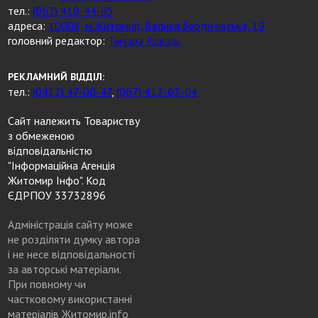
тел.:
(067) 410-44-05
адреса:
10008, м.Житомир, Велика Бердичівська, 19
головний редактор:
Тамара Коваль
РЕКЛАМНИЙ ВІДДІЛ:
тел.:
(0412) 47-00-47
,
(067) 412-63-04
Сайт належить Товариству
з обмеженою
відповідальністю
"Інформаційна Агенція
Житомир Інфо". Код
ЄДРПОУ 33732896
Адміністрація сайту може
не розділяти думку автора
і не несе відповідальності
за авторські матеріали.
При повному чи
частковому використанні
матеріалів Житомир.info