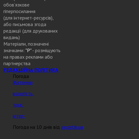
обов’язкове
гіперпосилання
(для інтернет-ресурсів),
або письмова згода
редакції (для друкованих
видань)
Матеріали, позначені
значками:
"Р"
- розміщують
на правах реклами або
партнерства
РЕДАКЦІЙНА ПОЛІТИКА
Погода
Житомир
вологість:
тиск:
вітер:
Погода на 10 днів від
sinoptik.ua