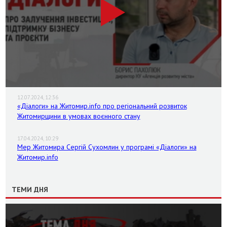
12.07.2024, 12:36
«Діалоги» на Житомир.info про регіональний розвиток
Житомирщини в умовах воєнного стану
17.04.2024, 10:29
Мер Житомира Сергій Сухомлин у програмі «Діалоги» на
Житомир.info
ТЕМИ ДНЯ