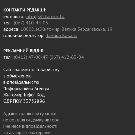
КОНТАКТИ РЕДАКЦІЇ:
ел. пошта:
info@zhitomir.info
тел.:
(067) 410-44-05
адреса:
10008, м.Житомир, Велика Бердичівська, 19
головний редактор:
Тамара Коваль
РЕКЛАМНИЙ ВІДДІЛ:
тел.:
(0412) 47-00-47
,
(067) 412-63-04
Сайт належить Товариству
з обмеженою
відповідальністю
"Інформаційна Агенція
Житомир Інфо". Код
ЄДРПОУ 33732896
Адміністрація сайту може
не розділяти думку автора
і не несе відповідальності
за авторські матеріали.