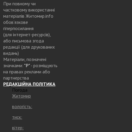
При повному чи
частковому використанні
матеріалів Житомир.info
обов’язкове
гіперпосилання
(для інтернет-ресурсів),
або письмова згода
редакції (для друкованих
видань)
Матеріали, позначені
значками:
"Р"
- розміщують
на правах реклами або
партнерства
РЕДАКЦІЙНА ПОЛІТИКА
Погода
Житомир
вологість:
тиск:
вітер: