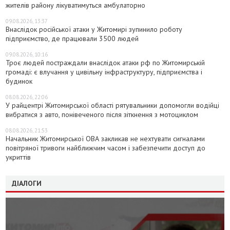
жителів району лікуватимуться амбулаторно
09.08.2026, 13:37
Внаслідок російської атаки у Житомирі зупинило роботу
підприємство, де працювали 3500 людей
09.08.2026, 10:16
Троє людей постраждали внаслідок атаки рф по Житомирській
громаді: є влучання у цивільну інфраструктуру, підприємства і
будинок
08.08.2026, 22:06
У райцентрі Житомирської області рятувальники допомогли водійці
вибратися з авто, понівеченого після зіткнення з мотоциклом
08.08.2026, 21:53
Начальник Житомирської ОВА закликав не нехтувати сигналами
повітряної тривоги найближчим часом і забезпечити доступ до
укриттів
ДІАЛОГИ