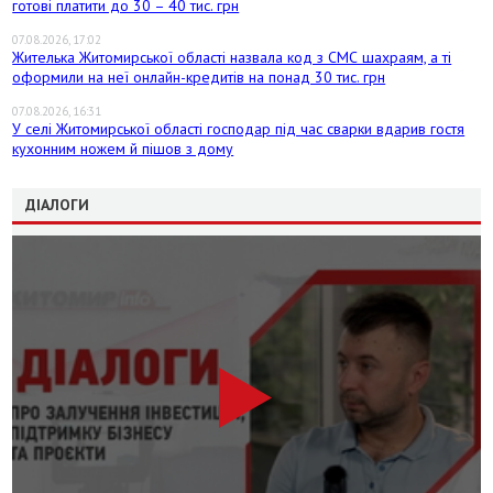
готові платити до 30 – 40 тис. грн
07.08.2026, 17:02
Жителька Житомирської області назвала код з СМС шахраям, а ті
оформили на неї онлайн-кредитів на понад 30 тис. грн
07.08.2026, 16:31
У селі Житомирської області господар під час сварки вдарив гостя
кухонним ножем й пішов з дому
ДІАЛОГИ