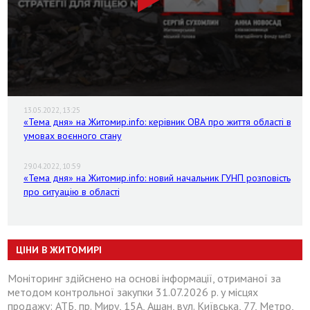
13.05.2022, 13:25
«Тема дня» на Житомир.info: керівник ОВА про життя області в
умовах воєнного стану
29.04.2022, 10:59
«Тема дня» на Житомир.info: новий начальник ГУНП розповість
про ситуацію в області
ЦІНИ В ЖИТОМИРІ
Моніторинг здійснено на основі інформації, отриманої за
методом контрольної закупки 31.07.2026 р. у місцях
продажу: АТБ, пр. Миру, 15А, Ашан, вул. Київська, 77, Метро,