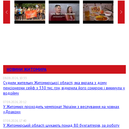
НОВИНИ ЖИТОМИРА
08.08.2026, 10:33
Судили жительку Житомирської області, яка вкрала з дому
пенсіонерки сейф з 330 тис. грн, відкрила його сокирою і викинула у
водойму
07.08.2026, 20:12
У Житомирі проходить чемпіонат України з веслування на човнах
«Дракон»
07.08.2026, 17:40
У Житомирській області шукають понад 80 бухгалтерів, за роботу