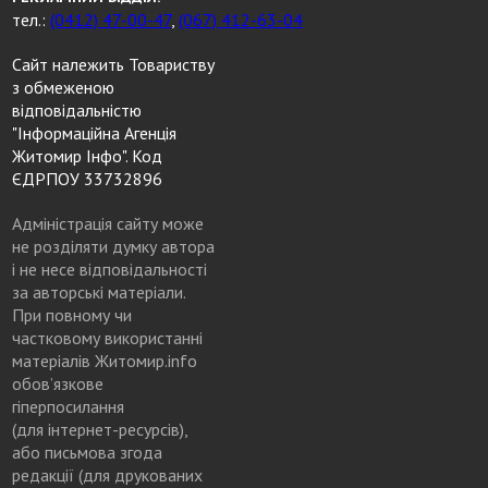
тел.:
(0412) 47-00-47
,
(067) 412-63-04
Сайт належить Товариству
з обмеженою
відповідальністю
"Інформаційна Агенція
Житомир Інфо". Код
ЄДРПОУ 33732896
Адміністрація сайту може
не розділяти думку автора
і не несе відповідальності
за авторські матеріали.
При повному чи
частковому використанні
матеріалів Житомир.info
обов’язкове
гіперпосилання
(для інтернет-ресурсів),
або письмова згода
редакції (для друкованих