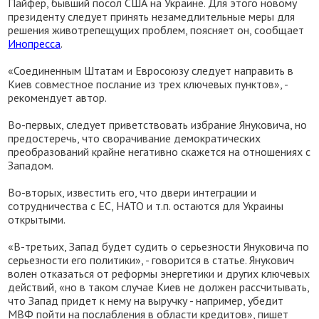
Пайфер, бывший посол США на Украине. Для этого новому
президенту следует принять незамедлительные меры для
решения животрепещущих проблем, поясняет он, сообщает
Инопресса
.
«Соединенным Штатам и Евросоюзу следует направить в
Киев совместное послание из трех ключевых пунктов», -
рекомендует автор.
Во-первых, следует приветствовать избрание Януковича, но
предостеречь, что сворачивание демократических
преобразований крайне негативно скажется на отношениях с
Западом.
Во-вторых, известить его, что двери интеграции и
сотрудничества с ЕС, НАТО и т.п. остаются для Украины
открытыми.
«В-третьих, Запад будет судить о серьезности Януковича по
серьезности его политики», - говорится в статье. Янукович
волен отказаться от реформы энергетики и других ключевых
действий, «но в таком случае Киев не должен рассчитывать,
что Запад придет к нему на выручку - например, убедит
МВФ пойти на послабления в области кредитов», пишет