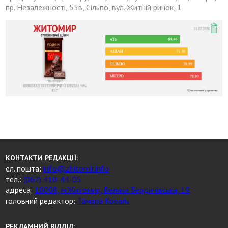
пр. Незалежності, 55в, Сільпо, вул. Житній ринок, 1
КОНТАКТИ РЕДАКЦІЇ:
ел. пошта:
info@zhitomir.info
тел.:
(067) 410-44-05
адреса:
10008, м.Житомир, Велика Бердичівська, 19
головний редактор:
Тамара Коваль
РЕКЛАМНИЙ ВІДДІЛ: