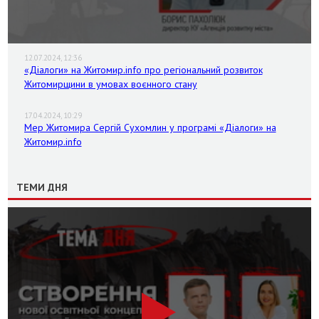
12.07.2024, 12:36
«Діалоги» на Житомир.info про регіональний розвиток
Житомирщини в умовах воєнного стану
17.04.2024, 10:29
Мер Житомира Сергій Сухомлин у програмі «Діалоги» на
Житомир.info
ТЕМИ ДНЯ