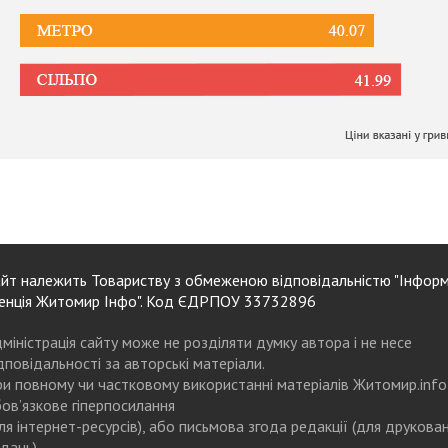
йт належить Товариству з обмеженою відповідальністю "Інформ
енція Житомир Інфо". Код ЄДРПОУ 33732896
міністрація сайту може не розділяти думку автора і не несе
дповідальності за авторські матеріали.
и повному чи частковому використанні матеріалів Житомир.info
ов’язкове гіперпосилання
ля інтернет-ресурсів), або письмова згода редакції (для друкова
дань)