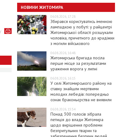
НОВИНИ ЖИТОМИРА
06.08.2026, 17:28
Збирався користуватись іменною
лампадкою у побуті: у райцентрі
у
Житомирської області розшукали
чоловіка, причетного до крадіжки
з могили військового
06.08.2026, 16:48
Житомирська бригада посіла
перше місце за результатами
ураження ворога у липні
06.08.2026, 16:15
У селі Житомирського району на
ставку знайшли мертвими
молодих лебедів: попередньо
ознак браконьєрства не виявили
06.08.2026, 15:54
Понад 300 голосів зібрала
петиція до влади Житомира
щодо вирішення проблеми
безпритульних тварин та
забезпечення безпеки людей