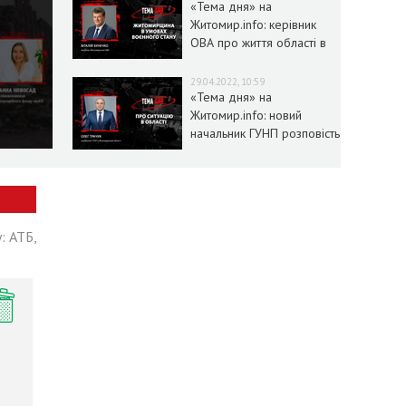
«Тема дня» на
Житомир.info: керівник
ОВА про життя області в
умовах воєнного стану
29.04.2022, 10:59
«Тема дня» на
Житомир.info: новий
начальник ГУНП розповість
про ситуацію в області
: АТБ,