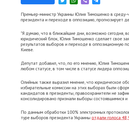
Премьер-министр Украины Юлия Тимошенко в среду-ч
президента и переходе в оппозицию, прогнозирует д
"Я думаю, что в ближайшие дни, возможно сегодня, 
юридический блок, Юлия Тимошенко сделает свое заяв
результатов выборов и переходе в оппозиционную поли
Киеве.
Депутат добавил, что, по его мнению, Юлия Тимошенк
любом статусе, в том числе в статусе лидера оппозици
Олийнык также выразил мнение, что юридическое об
избирательные комиссии на этих выборах были сфор
кандидатов в президенты, правоохранители не заф
консолидировано признали выборы состоявшимися и
По данным обработки 100% электронных протоколов 
туре выборов президента Украины
отдали голоса 48