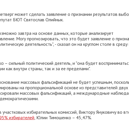
етверг может сделать заявление о признании результатов выб
епутат БЮТ Святослав Олийнык.
возможно завтра на основе данных, которые анализирует
ление. Могу прогнозировать, что это будет заявление о призн
тическую деятельность", - сказал он на круглом столе в среду 
о – сильный политический деятель, и "она будет восприниматьс
и как внутри страны, так и за ее пределами".
основание массовых фальсификаций не будет успешным, поскол
мированы на пропорциональной основе из представителей двух
иксировали массовых фальсификаций, а международные наблюда
 демократическими.
участковых избирательных комиссий, Виктору Януковичу во в
,95% избирателей
, Юлии Тимошенко – 45,47%.