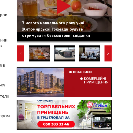
оров
З нового навчального року учні
Житомирської громади будуть
отримувати безкоштовні сніданки
ании
в
я в
ьку
тели
тором