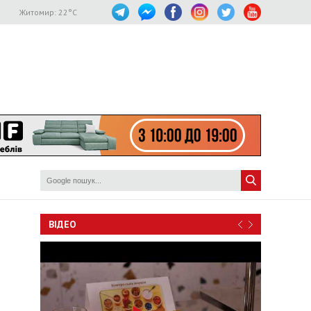
Житомир:
22
°C
ВІДЕО