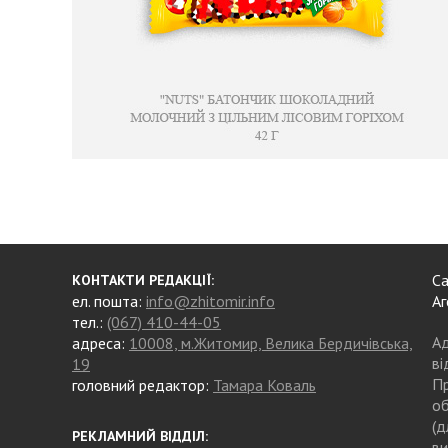
Са
КОНТАКТИ РЕДАКЦІЇ:
ел. пошта:
info@zhitomir.info
Аг
тел.:
(067) 410-44-05
Ад
адреса:
10008, м.Житомир, Велика Бердичівська,
ві
19
Пр
головний редактор:
Тамара Коваль
об
(д
РЕКЛАМНИЙ ВІДДІЛ:
ви