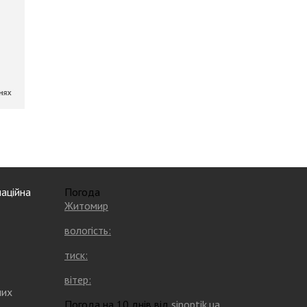
аційна
Погода
Житомир
вологість:
тиск:
вітер:
них
Погода на 10 днів від
sinoptik.ua