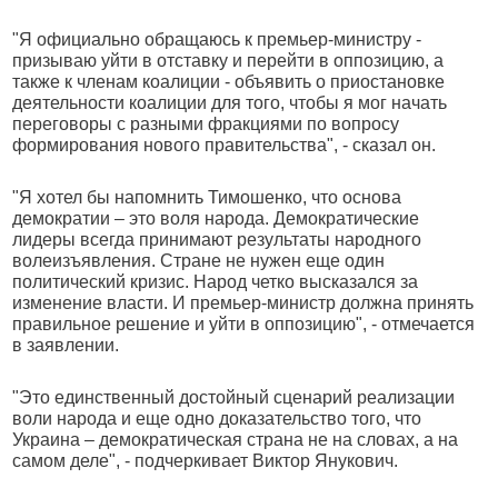
"Я официально обращаюсь к премьер-министру -
призываю уйти в отставку и перейти в оппозицию, а
также к членам коалиции - объявить о приостановке
деятельности коалиции для того, чтобы я мог начать
переговоры с разными фракциями по вопросу
формирования нового правительства", - сказал он.
"Я хотел бы напомнить Тимошенко, что основа
демократии – это воля народа. Демократические
лидеры всегда принимают результаты народного
волеизъявления. Стране не нужен еще один
политический кризис. Народ четко высказался за
изменение власти. И премьер-министр должна принять
правильное решение и уйти в оппозицию", - отмечается
в заявлении.
"Это единственный достойный сценарий реализации
воли народа и еще одно доказательство того, что
Украина – демократическая страна не на словах, а на
самом деле", - подчеркивает Виктор Янукович.