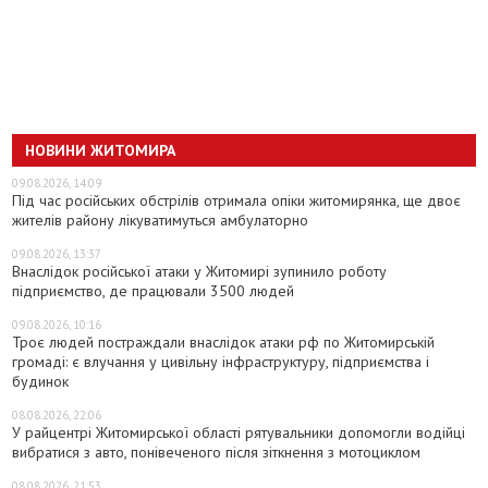
НОВИНИ ЖИТОМИРА
09.08.2026, 14:09
Під час російських обстрілів отримала опіки житомирянка, ще двоє
жителів району лікуватимуться амбулаторно
09.08.2026, 13:37
Внаслідок російської атаки у Житомирі зупинило роботу
підприємство, де працювали 3500 людей
09.08.2026, 10:16
Троє людей постраждали внаслідок атаки рф по Житомирській
громаді: є влучання у цивільну інфраструктуру, підприємства і
будинок
08.08.2026, 22:06
У райцентрі Житомирської області рятувальники допомогли водійці
вибратися з авто, понівеченого після зіткнення з мотоциклом
08.08.2026, 21:53