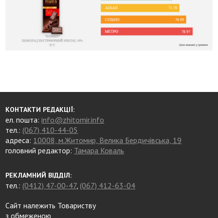
КОНТАКТИ РЕДАКЦІЇ:
ел. пошта:
info@zhitomir.info
тел.:
(067) 410-44-05
адреса:
10008, м.Житомир, Велика Бердичівська, 19
головний редактор:
Тамара Коваль
РЕКЛАМНИЙ ВІДДІЛ:
тел.:
(0412) 47-00-47
,
(067) 412-63-04
Сайт належить Товариству
з обмеженою