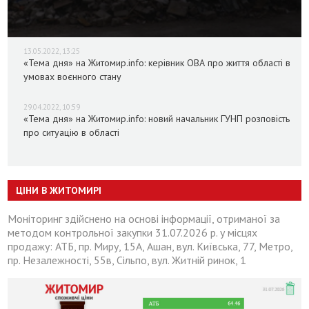
13.05.2022, 13:25
«Тема дня» на Житомир.info: керівник ОВА про життя області в
умовах воєнного стану
29.04.2022, 10:59
«Тема дня» на Житомир.info: новий начальник ГУНП розповість
про ситуацію в області
ЦІНИ В ЖИТОМИРІ
Моніторинг здійснено на основі інформації, отриманої за
методом контрольної закупки 31.07.2026 р. у місцях
продажу: АТБ, пр. Миру, 15А, Ашан, вул. Київська, 77, Метро,
пр. Незалежності, 55в, Сільпо, вул. Житній ринок, 1