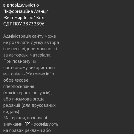
відповідальністю
"Інформаційна Агенція
Житомир Інфо". Код
ЄДРПОУ 33732896
Адміністрація сайту може
не розділяти думку автора
і не несе відповідальності
за авторські матеріали.
При повному чи
частковому використанні
матеріалів Житомир.info
обов’язкове
гіперпосилання
(для інтернет-ресурсів),
або письмова згода
редакції (для друкованих
видань)
Матеріали, позначені
значками:
"Р"
- розміщують
на правах реклами або