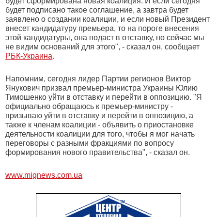
будет сформирована новая коалиция. И если сегодня
будет подписано такое соглашение, а завтра будет
заявлено о создании коалиции, и если новый Президент
внесет кандидатуру премьера, то на пороге внесения
этой кандидатуры, она подаст в отставку, но сейчас мы
не видим оснований для этого", - сказал он, сообщает
РБК-Украина
.
Напомним, сегодня лидер Партии регионов Виктор
Янукович призвал премьер-министра Украины Юлию
Тимошенко уйти в отставку и перейти в оппозицию. "Я
официально обращаюсь к премьер-министру -
призываю уйти в отставку и перейти в оппозицию, а
также к членам коалиции - объявить о приостановке
деятельности коалиции для того, чтобы я мог начать
переговоры с разными фракциями по вопросу
формирования нового правительства", - сказал он.
www.mignews.com.ua