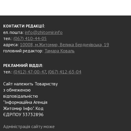
КОНТАКТИ РЕДАКЦІЇ:
ел. пошта:
info@zhitomir.info
тел.:
(067) 410-44-05
адреса:
10008, м.Житомир, Велика Бердичівська, 19
головний редактор:
Тамара Коваль
РЕКЛАМНИЙ ВІДДІЛ:
тел.:
(0412) 47-00-47
,
(067) 412-63-04
Сайт належить Товариству
з обмеженою
відповідальністю
"Інформаційна Агенція
Житомир Інфо". Код
ЄДРПОУ 33732896
Адміністрація сайту може