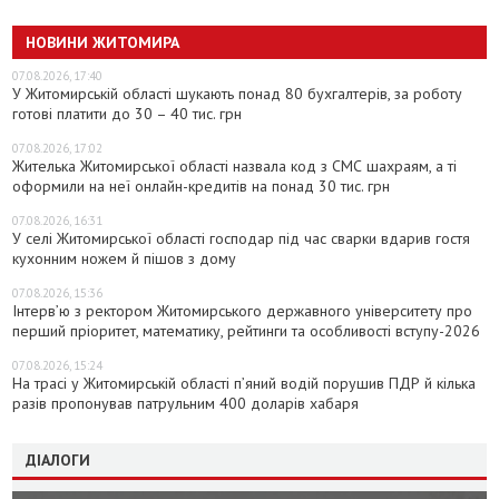
НОВИНИ ЖИТОМИРА
07.08.2026, 17:40
У Житомирській області шукають понад 80 бухгалтерів, за роботу
готові платити до 30 – 40 тис. грн
07.08.2026, 17:02
Жителька Житомирської області назвала код з СМС шахраям, а ті
оформили на неї онлайн-кредитів на понад 30 тис. грн
07.08.2026, 16:31
У селі Житомирської області господар під час сварки вдарив гостя
кухонним ножем й пішов з дому
07.08.2026, 15:36
Інтерв’ю з ректором Житомирського державного університету про
перший пріоритет, математику, рейтинги та особливості вступу-2026
07.08.2026, 15:24
На трасі у Житомирській області п’яний водій порушив ПДР й кілька
разів пропонував патрульним 400 доларів хабаря
ДІАЛОГИ