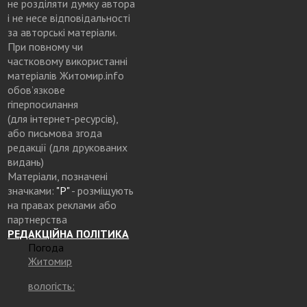
не розділяти думку автора
і не несе відповідальності
за авторські матеріали.
При повному чи
частковому використанні
матеріалів Житомир.info
обов’язкове
гіперпосилання
(для інтернет-ресурсів),
або письмова згода
редакції (для друкованих
видань)
Матеріали, позначені
значками:
"Р"
- розміщують
на правах реклами або
партнерства
РЕДАКЦІЙНА ПОЛІТИКА
Погода
Житомир
вологість: