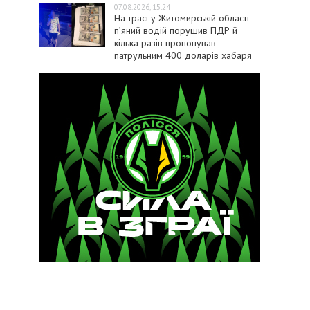
07.08.2026, 15:24
На трасі у Житомирській області
п’яний водій порушив ПДР й
кілька разів пропонував
патрульним 400 доларів хабаря