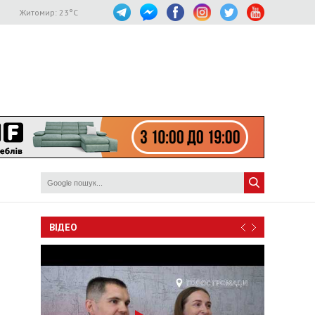
Житомир:
23
°C
ВІДЕО