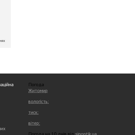
аційна
Погода
Житомир
вологість:
тиск:
вітер:
них
Погода на 10 днів від
sinoptik.ua