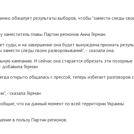
енко обжалует результаты выборов, чтобы "замести следы сво
у заместитель главы Партии регионов Анна Герман.
ет суды, и на завершение она будет вынуждена признать резул
 замести следы своих разворовываний", - сказала она.
льную кампанию. И сейчас она старается обрезать эти позорные
- добавила Герман.
егда открыто общалась с прессой, теперь избегает разговоров с
", - сказала Герман.
ообщил, что на данный момент по всей территории Украины
шение в пользу Партии регионов.