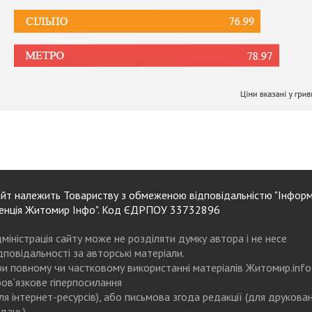
йт належить Товариству з обмеженою відповідальністю "Інформ
енція Житомир Інфо". Код ЄДРПОУ 33732896
міністрація сайту може не розділяти думку автора і не несе
дповідальності за авторські матеріали.
и повному чи частковому використанні матеріалів Житомир.info
ов’язкове гіперпосилання
ля інтернет-ресурсів), або письмова згода редакції (для друкова
дань)