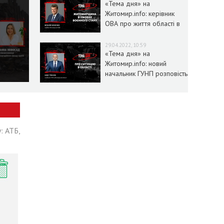
«Тема дня» на
Житомир.info: керівник
ОВА про життя області в
умовах воєнного стану
29.04.2022, 10:59
«Тема дня» на
Житомир.info: новий
начальник ГУНП розповість
про ситуацію в області
: АТБ,