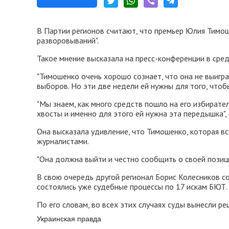
В Партии регионов считают, что премьер Юлия Тимош
разворовываний".
Такое мнение высказала на пресс-конференции в сред
"Тимошенко очень хорошо сознает, что она не выигра
выборов. Но эти две недели ей нужны для того, чтобы
"Мы знаем, как много средств пошло на его избирате
хвосты и именно для этого ей нужна эта передышка", 
Она высказала удивление, что Тимошенко, которая вс
журналистами.
"Она должна выйти и честно сообщить о своей позиции
В свою очередь другой регионал Борис Колесников с
состоялись уже судебные процессы по 17 искам БЮТ.
По его словам, во всех этих случаях суды вынесли ре
Украинская правда