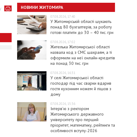
НОВИНИ ЖИТОМИРА
у
07.08.2026, 17:40
У Житомирській області шукають
понад 80 бухгалтерів, за роботу
готові платити до 30 – 40 тис. грн
07.08.2026, 17:02
Жителька Житомирської області
назвала код з СМС шахраям, а ті
оформили на неї онлайн-кредитів
на понад 30 тис. грн
07.08.2026, 16:31
У селі Житомирської області
господар під час сварки вдарив
гостя кухонним ножем й пішов з
дому
07.08.2026, 15:36
Інтерв’ю з ректором
Житомирського державного
університету про перший
пріоритет, математику, рейтинги та
особливості вступу-2026