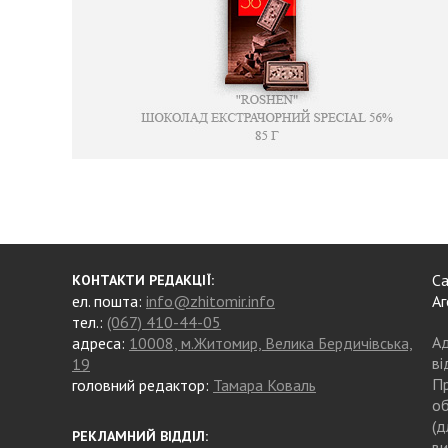
Са
КОНТАКТИ РЕДАКЦІЇ:
ел. пошта:
info@zhitomir.info
Аг
тел.:
(067) 410-44-05
Ад
адреса:
10008, м.Житомир, Велика Бердичівська,
ві
19
Пр
головний редактор:
Тамара Коваль
об
(д
РЕКЛАМНИЙ ВІДДІЛ:
ви