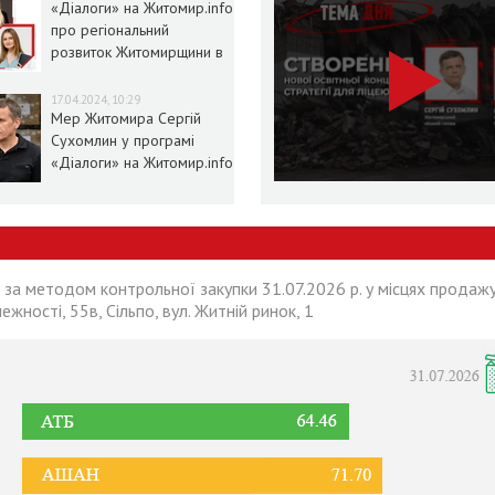
«Діалоги» на Житомир.info
про регіональний
розвиток Житомирщини в
умовах воєнного стану
17.04.2024, 10:29
Мер Житомира Сергій
Сухомлин у програмі
«Діалоги» на Житомир.info
 за методом контрольної закупки 31.07.2026 р. у місцях продажу
лежності, 55в, Сільпо, вул. Житній ринок, 1