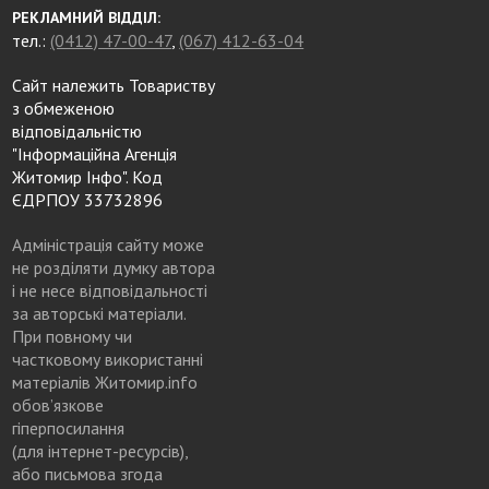
РЕКЛАМНИЙ ВІДДІЛ:
тел.:
(0412) 47-00-47
,
(067) 412-63-04
Сайт належить Товариству
з обмеженою
відповідальністю
"Інформаційна Агенція
Житомир Інфо". Код
ЄДРПОУ 33732896
Адміністрація сайту може
не розділяти думку автора
і не несе відповідальності
за авторські матеріали.
При повному чи
частковому використанні
матеріалів Житомир.info
обов’язкове
гіперпосилання
(для інтернет-ресурсів),
або письмова згода