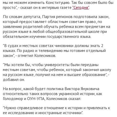
мы не можем изменить Конституцию. Так бы совсем было бы
просто", - сказал он в интервью газете
"Сегодня"
.
По словам депутата, Партия регионов подготовила закон,
который предоставляет областным советам право, по
заявлению родителей обучать ребенка всем предметам на
русском языке в любой общеобразовательной школе при
обязательном изучении государственного языка.
"В судах и местных советах чиновники должны знать 2
языках. По радио и телевидению мы готовим отдельный
закон", - отметил Колесников.
"Мы хотели бы, чтобы университеты были переданы
местным советам, чтобы ребенок, который закончил школу
на русском языке, получил на нем и высшее образование", -
добавил он.
На вопрос, какой будет политика Виктора Януковича
относительно таких вопросов украинской истории, как
Голодомор и ОУН-УПА, Колесников сказал:
"Нужно справедливое отношение к истории и привлекать к
ее исследованию и иностранные источники".