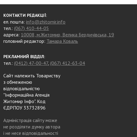
КОНТАКТИ РЕДАКЦІЇ:
ел. пошта:
info@zhitomir.info
тел.:
(067) 410-44-05
адреса:
10008, м.Житомир, Велика Бердичівська, 19
головний редактор:
Тамара Коваль
РЕКЛАМНИЙ ВІДДІЛ:
тел.:
(0412) 47-00-47
,
(067) 412-63-04
Сайт належить Товариству
з обмеженою
відповідальністю
"Інформаційна Агенція
Житомир Інфо". Код
ЄДРПОУ 33732896
Адміністрація сайту може
не розділяти думку автора
і не несе відповідальності