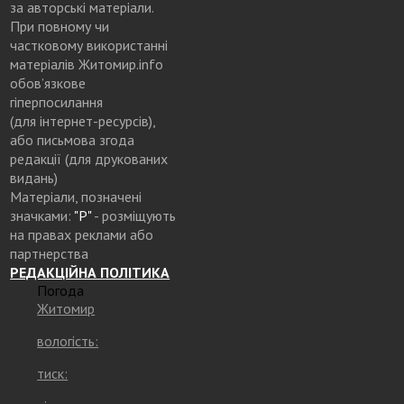
за авторські матеріали.
При повному чи
частковому використанні
матеріалів Житомир.info
обов’язкове
гіперпосилання
(для інтернет-ресурсів),
або письмова згода
редакції (для друкованих
видань)
Матеріали, позначені
значками:
"Р"
- розміщують
на правах реклами або
партнерства
РЕДАКЦІЙНА ПОЛІТИКА
Погода
Житомир
вологість:
тиск: