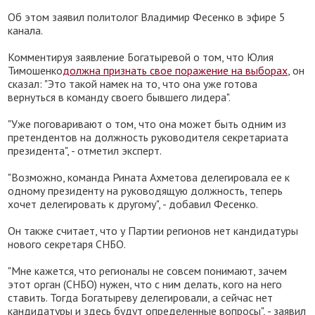
Об этом заявил политолог Владимир Фесенко в эфире 5
канала.
Комментируя заявление Богатыревой о том, что Юлия
Тимошенко
должна признать свое поражение на выборах
, он
сказал: "Это такой намек на то, что она уже готова
вернуться в команду своего бывшего лидера".
"Уже поговаривают о том, что она может быть одним из
претендентов на должность руководителя секретариата
президента", - отметил эксперт.
"Возможно, команда Рината Ахметова делегировала ее к
одному президенту на руководящую должность, теперь
хочет делегировать к другому", - добавил Фесенко.
Он также считает, что у Партии регионов нет кандидатуры
нового секретаря СНБО.
"Мне кажется, что регионалы не совсем понимают, зачем
этот орган (СНБО) нужен, что с ним делать, кого на него
ставить. Тогда Богатыреву делегировали, а сейчас нет
кандидатуры и здесь будут определенные вопросы", - заявил