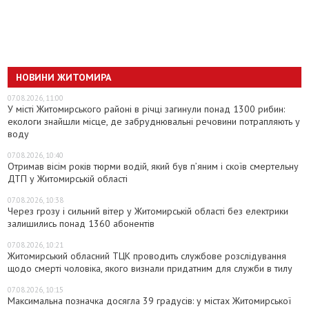
НОВИНИ ЖИТОМИРА
07.08.2026, 11:00
У місті Житомирського районі в річці загинули понад 1300 рибин:
екологи знайшли місце, де забруднювальні речовини потрапляють у
воду
07.08.2026, 10:40
Отримав вісім років тюрми водій, який був п’яним і скоїв смертельну
ДТП у Житомирській області
07.08.2026, 10:38
Через грозу і сильний вітер у Житомирській області без електрики
залишились понад 1360 абонентів
07.08.2026, 10:21
Житомирський обласний ТЦК проводить службове розслідування
щодо смерті чоловіка, якого визнали придатним для служби в тилу
07.08.2026, 10:15
Максимальна позначка досягла 39 градусів: у містах Житомирської