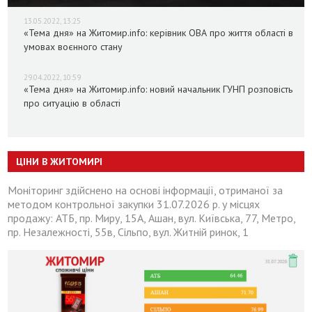
13.05.2022, 13:25
«Тема дня» на Житомир.info: керівник ОВА про життя області в
умовах воєнного стану
29.04.2022, 10:59
«Тема дня» на Житомир.info: новий начальник ГУНП розповість
про ситуацію в області
ЦІНИ В ЖИТОМИРІ
Моніторинг здійснено на основі інформації, отриманої за
методом контрольної закупки 31.07.2026 р. у місцях
продажу: АТБ, пр. Миру, 15А, Ашан, вул. Київська, 77, Метро,
пр. Незалежності, 55в, Сільпо, вул. Житній ринок, 1