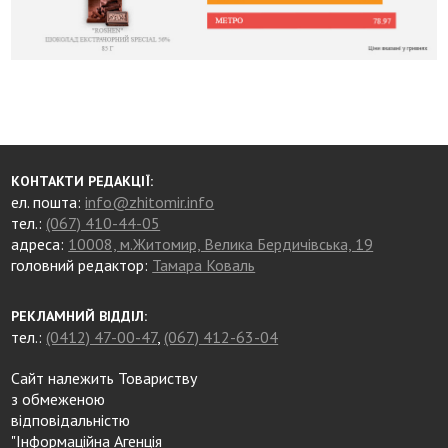
КОНТАКТИ РЕДАКЦІЇ:
ел. пошта:
info@zhitomir.info
тел.:
(067) 410-44-05
адреса:
10008, м.Житомир, Велика Бердичівська, 19
головний редактор:
Тамара Коваль
РЕКЛАМНИЙ ВІДДІЛ:
тел.:
(0412) 47-00-47
,
(067) 412-63-04
Сайт належить Товариству
з обмеженою
відповідальністю
"Інформаційна Агенція