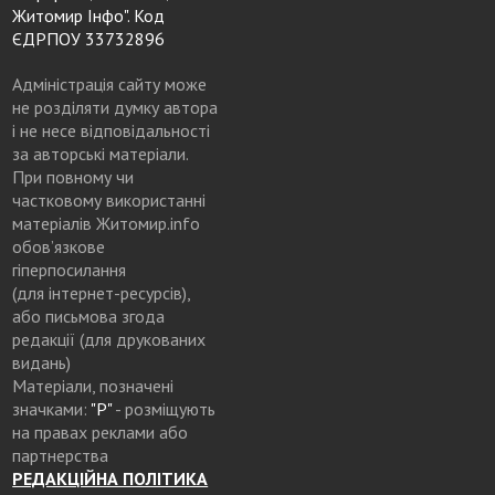
Житомир Інфо". Код
ЄДРПОУ 33732896
Адміністрація сайту може
не розділяти думку автора
і не несе відповідальності
за авторські матеріали.
При повному чи
частковому використанні
матеріалів Житомир.info
обов’язкове
гіперпосилання
(для інтернет-ресурсів),
або письмова згода
редакції (для друкованих
видань)
Матеріали, позначені
значками:
"Р"
- розміщують
на правах реклами або
партнерства
РЕДАКЦІЙНА ПОЛІТИКА