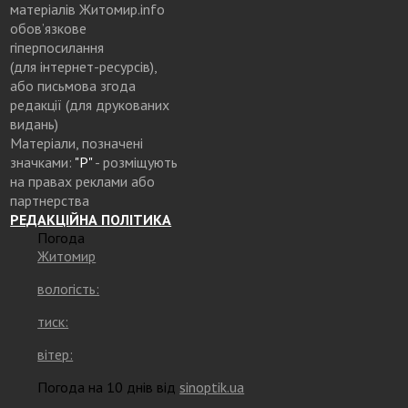
матеріалів Житомир.info
обов’язкове
гіперпосилання
(для інтернет-ресурсів),
або письмова згода
редакції (для друкованих
видань)
Матеріали, позначені
значками:
"Р"
- розміщують
на правах реклами або
партнерства
РЕДАКЦІЙНА ПОЛІТИКА
Погода
Житомир
вологість:
тиск:
вітер:
Погода на 10 днів від
sinoptik.ua