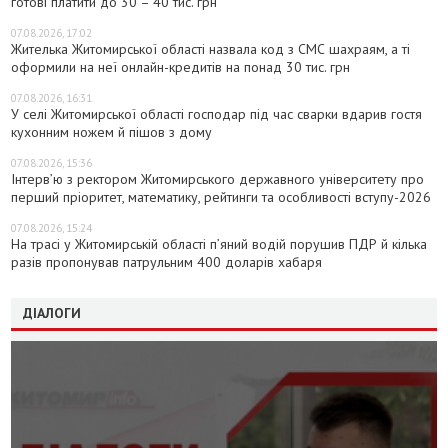
готові платити до 30 – 40 тис. грн
07.08.2026, 17:02
Жителька Житомирської області назвала код з СМС шахраям, а ті
оформили на неї онлайн-кредитів на понад 30 тис. грн
07.08.2026, 16:31
У селі Житомирської області господар під час сварки вдарив гостя
кухонним ножем й пішов з дому
07.08.2026, 15:36
Інтерв’ю з ректором Житомирського державного університету про
перший пріоритет, математику, рейтинги та особливості вступу-2026
07.08.2026, 15:24
На трасі у Житомирській області п’яний водій порушив ПДР й кілька
разів пропонував патрульним 400 доларів хабаря
ДІАЛОГИ