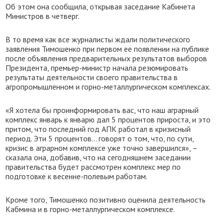
Об этом она сообщила, открывая заседание Кабинета
Министров в четверг.
В то время как все журналисты ждали политического
заявления Тимошенко при первом ее появлении на публике
после объявления предварительных результатов выборов
Президента, премьер-министр начала резюмировать
результаты деятельности своего правительства в
агропромышленном и горно-металлургическом комплексах.
«Я хотела бы проинформировать вас, что наш аграрный
комплекс январь к январю дал 5 процентов прироста, и это
притом, что последний год АПК работал в кризисный
период. Эти 5 процентов... говорят о том, что, по сути,
кризис в аграрном комплексе уже точно завершился», –
сказала она, добавив, что на сегодняшнем заседании
правительства будет рассмотрен комплекс мер по
подготовке к весенне-полевым работам.
Кроме того, Тимошенко позитивно оценила деятельность
Кабмина и в горно-металлургическом комплексе.