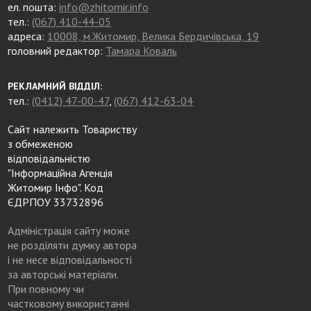
ел. пошта:
info@zhitomir.info
тел.:
(067) 410-44-05
адреса:
10008, м.Житомир, Велика Бердичівська, 19
головний редактор:
Тамара Коваль
РЕКЛАМНИЙ ВІДДІЛ:
тел.:
(0412) 47-00-47
,
(067) 412-63-04
Сайт належить Товариству
з обмеженою
відповідальністю
"Інформаційна Агенція
Житомир Інфо". Код
ЄДРПОУ 33732896
Адміністрація сайту може
не розділяти думку автора
і не несе відповідальності
за авторські матеріали.
При повному чи
частковому використанні