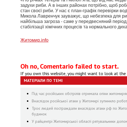
задухи риби. А в інших районах потрібно, щоб роб
стан своєї риби. У нас є план-графік перевірки в
Микола Лавренчук зауважує, що небезпека для риб
найбільша загроза - саме у передвесняний період,
стабілізації хімічних процесів та нормального дих
Житомир.info
Oh no, Comentario failed to start.
If you own this website, you might want to look at the
МАТЕРІАЛИ ПО ТЕМІ
Під час російських обстрілів отримала опіки житомир
Внаслідок російської атаки у Житомирі зупинило роб
Троє людей постраждали внаслідок атаки рф по Житоми
будинок
У райцентрі Житомирської області рятувальники допом