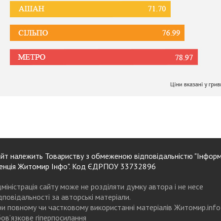
йт належить Товариству з обмеженою відповідальністю "Інформ
енція Житомир Інфо". Код ЄДРПОУ 33732896
міністрація сайту може не розділяти думку автора і не несе
дповідальності за авторські матеріали.
и повному чи частковому використанні матеріалів Житомир.info
ов’язкове гіперпосилання