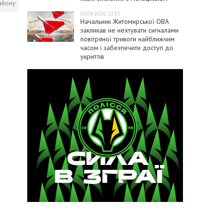
айону
08.08.2026, 21:53
Начальник Житомирської ОВА
закликав не нехтувати сигналами
повітряної тривоги найближчим
часом і забезпечити доступ до
укриттів