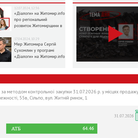
12.07.2024, 12:36
«Діалоги» на Житомир.info
про регіональний
розвиток Житомирщини в
умовах воєнного стану
17.04.2024, 10:29
Мер Житомира Сергій
Сухомлин у програмі
«Діалоги» на Житомир.info
 за методом контрольної закупки 31.07.2026 р. у місцях продажу
лежності, 55в, Сільпо, вул. Житній ринок, 1