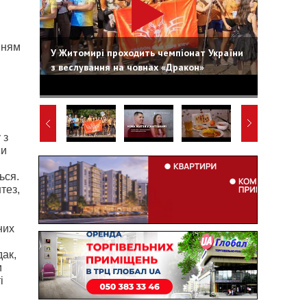
нням
У Житомирі проходить чемпіонат України
з веслування на човнах «Дракон»
 з
ни
ься.
тез,
них
дак,
и
і