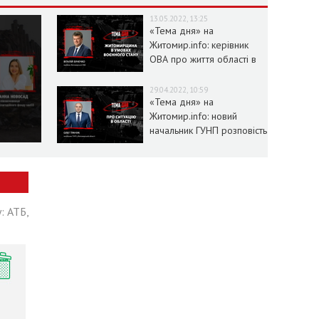
13.05.2022, 13:25
«Тема дня» на
Житомир.info: керівник
ОВА про життя області в
умовах воєнного стану
29.04.2022, 10:59
«Тема дня» на
Житомир.info: новий
начальник ГУНП розповість
про ситуацію в області
: АТБ,