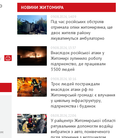
о
НОВИНИ ЖИТОМИРА
09.08.2026, 14:09
Під час російських обстрілів
отримала опіки житомирянка, ще
двоє жителів району
лікуватимуться амбулаторно
09.08.2026, 13:37
Внаслідок російської атаки у
у
Житомирі зупинило роботу
підприємство, де працювали
3500 людей
09.08.2026, 10:16
Троє людей постраждали
внаслідок атаки рф по
Житомирській громаді: є влучання
у цивільну інфраструктуру,
підприємства і будинок
08.08.2026, 22:06
У райцентрі Житомирської області
рятувальники допомогли водійці
вибратися з авто, понівеченого
ом
після зіткнення з мотоциклом