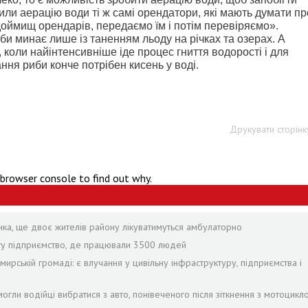
или аерацію води ті ж самі орендатори, які мають думати пр
одоймищ орендарів, передаємо їм і потім перевіряємо».
и минає лише із таненням льоду на річках та озерах. А
 коли найінтенсивніше іде процес гниття водорості і для
ання риби конче потрібен кисень у воді.
Друкувати сторінк
 browser console to find out why.
янка, ще двоє жителів району лікуватимуться амбулаторно
оту підприємство, де працювали 3500 людей
рській громаді: є влучання у цивільну інфраструктуру, підприємства і
огли водійці вибратися з авто, понівеченого після зіткнення з мотоцикл