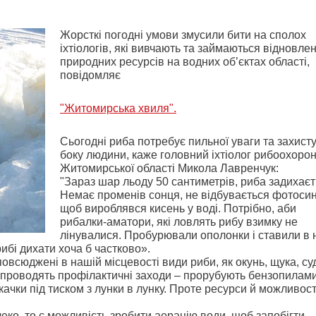
Жорсткі погодні умови змусили бити на сполох
іхтіологів, які вивчають та займаються відновле
природних ресурсів на водних об’єктах області,
повідомляє
"Житомирська хвиля".
Сьогодні риба потребує пильної уваги та захисту
боку людини, каже головний іхтіолог рибоохоро
Житомирської області Микола Лавренчук:
"Зараз шар льоду 50 сантиметрів, риба задихаєт
Немає променів сонця, не відбувається фотосин
щоб вироблявся кисень у воді. Потрібно, аби
рибалки-аматори, які ловлять рибу взимку не
лінувалися. Пробурювали ополонки і ставили в 
ибі дихати хоча б частково».
овсюджені в нашій місцевості види риби, як окунь, щука, су
, проводять профілактичні заходи – прорубують бензопилам
ачки під тиском з лунки в лунку. Проте ресурси й можливост
леко, то є можливість зробити аерацію води, щоб запобігти