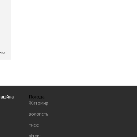
аційна
Погода
Житомир
вологість:
тиск:
вітер: