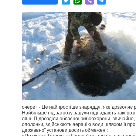
очерет. - Це найпростіше знаряддя, яке дозволяє р
Найбільше під загрозу задухи підпадають такі розп
лящ. Підрозділи обласної рибоохорони, звичайно
ополонки, здійснюють аерацію води шляхом її прок
державної установи досить обмежені:
«По річках Тетерів та Гнилоп’ять, що від нас неда