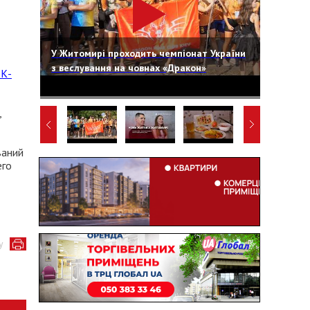
У Житомирі проходить чемпіонат України
з веслування на човнах «Дракон»
К-
,
ваний
его
у