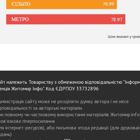
йт належить Товариству з обмеженою відповідальністю "Інформ
енція Житомир Інфо". Код ЄДРПОУ 33732896
міністрація сайту може не розділяти думку автора і не несе
дповідальності за авторські матеріали.
и повному чи частковому використанні матеріалів Житомир.info
ов’язкове гіперпосилання
ля інтернет-ресурсів), або письмова згода редакції (для друкова
дань)