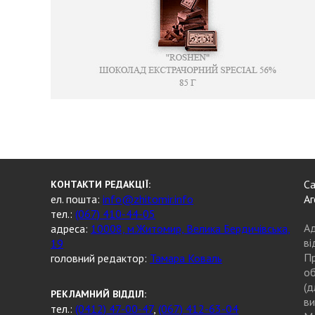
Са
КОНТАКТИ РЕДАКЦІЇ:
ел. пошта:
info@zhitomir.info
Аг
тел.:
(067) 410-44-05
Ад
адреса:
10008, м.Житомир, Велика Бердичівська,
ві
19
Пр
головний редактор:
Тамара Коваль
об
(д
РЕКЛАМНИЙ ВІДДІЛ:
ви
тел.:
(0412) 47-00-47
,
(067) 412-63-04