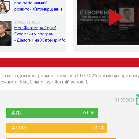
про регіональний
розвиток Житомирщини в
умовах воєнного стану
17.04.2024, 10:29
Мер Житомира Сергій
Сухомлин у програмі
«Діалоги» на Житомир.info
 за методом контрольної закупки 31.07.2026 р. у місцях продажу
лежності, 55в, Сільпо, вул. Житній ринок, 1