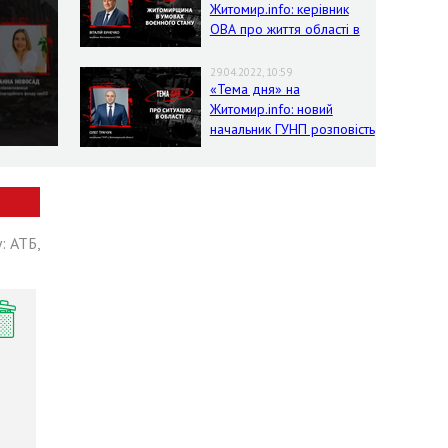
Житомир.info: керівник
ОВА про життя області в
умовах воєнного стану
29.04.2022, 10:59
«Тема дня» на
Житомир.info: новий
начальник ГУНП розповість
про ситуацію в області
: АТБ,