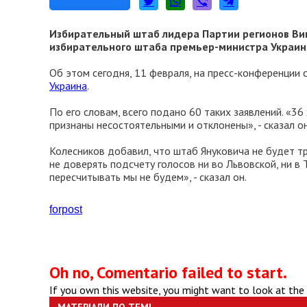
Избирательный штаб лидера Партии регионов Вик
избирательного штаба премьер-министра Украи
Об этом сегодня, 11 февраля, на пресс-конференции
Украина
.
По его словам, всего подано 60 таких заявлений. «3
признаны несостоятельными и отклонены», - сказал он
Колесников добавил, что штаб Януковича не будет тр
не доверять подсчету голосов ни во Львовской, ни в
пересчитывать мы не будем», - сказал он.
forpost
Oh no, Comentario failed to start.
If you own this website, you might want to look at the