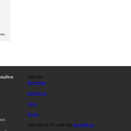
аційна
Погода
Житомир
вологість:
тиск:
вітер:
них
Погода на 10 днів від
sinoptik.ua