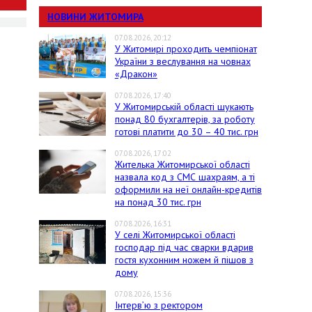
НОВИНИ ЖИТОМИРА
07.08.2026, 20:12
У Житомирі проходить чемпіонат
України з веслування на човнах
«Дракон»
07.08.2026, 17:40
У Житомирській області шукають
понад 80 бухгалтерів, за роботу
готові платити до 30 – 40 тис. грн
07.08.2026, 17:02
Жителька Житомирської області
назвала код з СМС шахраям, а ті
оформили на неї онлайн-кредитів
на понад 30 тис. грн
07.08.2026, 16:31
У селі Житомирської області
господар під час сварки вдарив
гостя кухонним ножем й пішов з
дому
07.08.2026, 15:36
Інтерв’ю з ректором