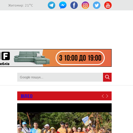
Житомир:
21
°C
ВІДЕО