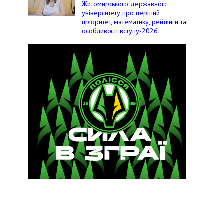
Житомирського державного
університету про перший
пріоритет, математику, рейтинги та
особливості вступу-2026