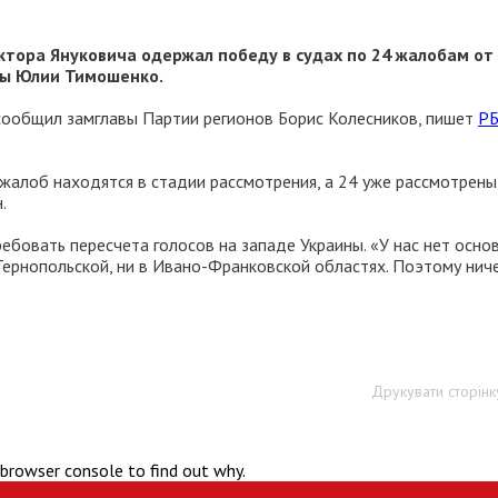
тора Януковича одержал победу в судах по 24 жалобам от
ны Юлии Тимошенко.
 сообщил замглавы Партии регионов Борис Колесников, пишет
РБ
6 жалоб находятся в стадии рассмотрения, а 24 уже рассмотрены
.
ебовать пересчета голосов на западе Украины. «У нас нет осно
 Тернопольской, ни в Ивано-Франковской областях. Поэтому нич
Друкувати сторінк
 browser console to find out why.