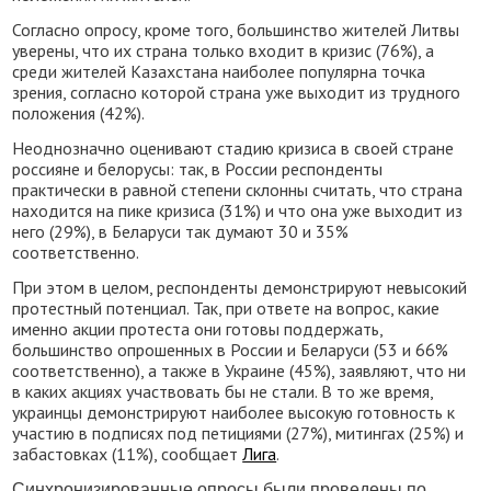
Согласно опросу, кроме того, большинство жителей Литвы
уверены, что их страна только входит в кризис (76%), а
среди жителей Казахстана наиболее популярна точка
зрения, согласно которой страна уже выходит из трудного
положения (42%).
Неоднозначно оценивают стадию кризиса в своей стране
россияне и белорусы: так, в России респонденты
практически в равной степени склонны считать, что страна
находится на пике кризиса (31%) и что она уже выходит из
него (29%), в Беларуси так думают 30 и 35%
соответственно.
При этом в целом, респонденты демонстрируют невысокий
протестный потенциал. Так, при ответе на вопрос, какие
именно акции протеста они готовы поддержать,
большинство опрошенных в России и Беларуси (53 и 66%
соответственно), а также в Украине (45%), заявляют, что ни
в каких акциях участвовать бы не стали. В то же время,
украинцы демонстрируют наиболее высокую готовность к
участию в подписях под петициями (27%), митингах (25%) и
забастовках (11%), сообщает
Лига
.
Синхронизированные опросы были проведены по