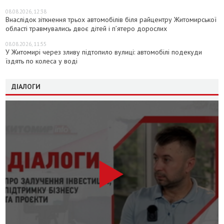
08.08.2026, 12:38
Внаслідок зіткнення трьох автомобілів біля райцентру Житомирської
області травмувались двоє дітей і пʼятеро дорослих
08.08.2026, 11:55
У Житомирі через зливу підтопило вулиці: автомобілі подекуди
їздять по колеса у воді
ДІАЛОГИ