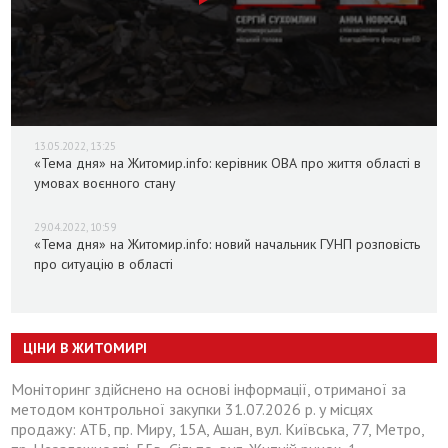
13.05.2022, 13:25
«Тема дня» на Житомир.info: керівник ОВА про життя області в
умовах воєнного стану
29.04.2022, 10:59
«Тема дня» на Житомир.info: новий начальник ГУНП розповість
про ситуацію в області
ЦІНИ В ЖИТОМИРІ
Моніторинг здійснено на основі інформації, отриманої за
методом контрольної закупки 31.07.2026 р. у місцях
продажу: АТБ, пр. Миру, 15А, Ашан, вул. Київська, 77, Метро,