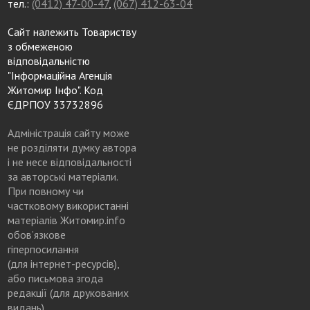
тел.:
(0412) 47-00-47
,
(067) 412-63-04
Сайт належить Товариству
з обмеженою
відповідальністю
"Інформаційна Агенція
Житомир Інфо". Код
ЄДРПОУ 33732896
Адміністрація сайту може
не розділяти думку автора
і не несе відповідальності
за авторські матеріали.
При повному чи
частковому використанні
матеріалів Житомир.info
обов’язкове
гіперпосилання
(для інтернет-ресурсів),
або письмова згода
редакції (для друкованих
видань)