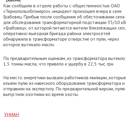
района.
Как сообщили в отделе работы с общественностью ОАО
«Тернопольоблэнерго», инцидент произошел вчера в селе
Грабовец. Прибыв после сообщения об обесточивании села
для обследования трансформаторной подстанции 35/10 кВ
«Грабовец», от которой питаются жители близлежащих сел,
оперативно-выездная бригада района электросетей
обнаружила в трансформаторе отверстие от пули, через
которое вытекало масло.
По предварительным оценкам, из трансформатора вытекло
1,5 тонны масла, что привело к ущербу в 22,5 тыс. грн.
На место энергетики вызвали работников милиции, которые
изъяли пулю из навесного оборудования трансформатора и
отправили на экспертизу. По предварительной версии, пулю
выпустили охотники во время охоты.
УНИАН