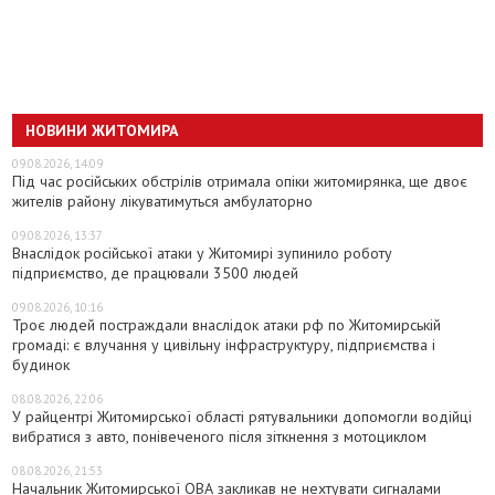
НОВИНИ ЖИТОМИРА
09.08.2026, 14:09
Під час російських обстрілів отримала опіки житомирянка, ще двоє
жителів району лікуватимуться амбулаторно
09.08.2026, 13:37
Внаслідок російської атаки у Житомирі зупинило роботу
підприємство, де працювали 3500 людей
09.08.2026, 10:16
Троє людей постраждали внаслідок атаки рф по Житомирській
громаді: є влучання у цивільну інфраструктуру, підприємства і
будинок
08.08.2026, 22:06
У райцентрі Житомирської області рятувальники допомогли водійці
вибратися з авто, понівеченого після зіткнення з мотоциклом
08.08.2026, 21:53
Начальник Житомирської ОВА закликав не нехтувати сигналами