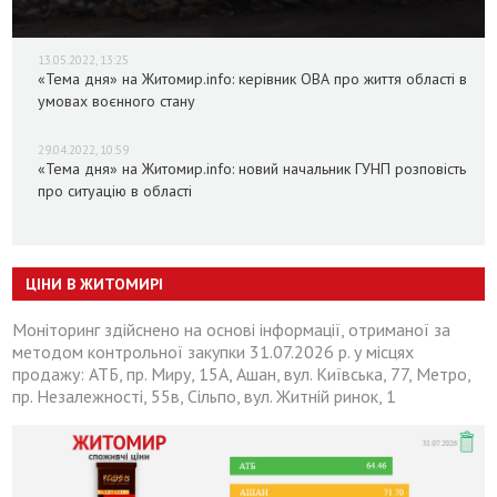
13.05.2022, 13:25
«Тема дня» на Житомир.info: керівник ОВА про життя області в
умовах воєнного стану
29.04.2022, 10:59
«Тема дня» на Житомир.info: новий начальник ГУНП розповість
про ситуацію в області
ЦІНИ В ЖИТОМИРІ
Моніторинг здійснено на основі інформації, отриманої за
методом контрольної закупки 31.07.2026 р. у місцях
продажу: АТБ, пр. Миру, 15А, Ашан, вул. Київська, 77, Метро,
пр. Незалежності, 55в, Сільпо, вул. Житній ринок, 1