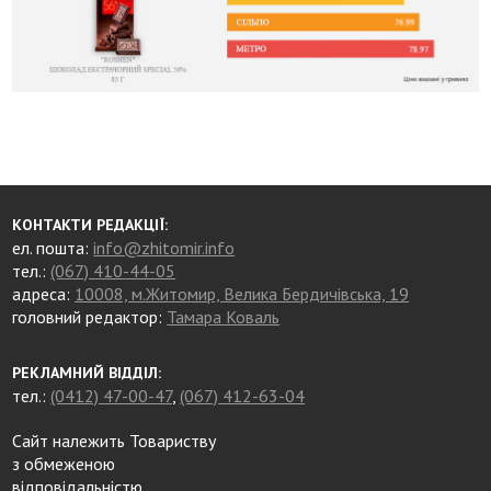
КОНТАКТИ РЕДАКЦІЇ:
ел. пошта:
info@zhitomir.info
тел.:
(067) 410-44-05
адреса:
10008, м.Житомир, Велика Бердичівська, 19
головний редактор:
Тамара Коваль
РЕКЛАМНИЙ ВІДДІЛ:
тел.:
(0412) 47-00-47
,
(067) 412-63-04
Сайт належить Товариству
з обмеженою
відповідальністю