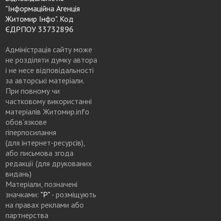
"Інформаційна Агенція
Житомир Інфо". Код
ЄДРПОУ 33732896
Адміністрація сайту може
не розділяти думку автора
і не несе відповідальності
за авторські матеріали.
При повному чи
частковому використанні
матеріалів Житомир.info
обов’язкове
гіперпосилання
(для інтернет-ресурсів),
або письмова згода
редакції (для друкованих
видань)
Матеріали, позначені
значками:
"Р"
- розміщують
на правах реклами або
партнерства