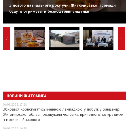
З нового навчального року учні Житомирської громади
будуть отримувати безкоштовні сніданки
НОВИНИ ЖИТОМИРА
06.08.2026, 17:28
Збирався користуватись іменною лампадкою у побуті: у райцентрі
Житомирської області розшукали чоловіка, причетного до крадіжки
з могили військового
06.08.2026, 16:48