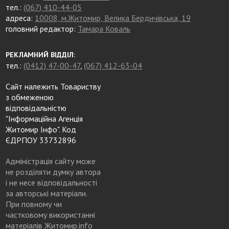
тел.:
(067) 410-44-05
адреса:
10008, м.Житомир, Велика Бердичівська, 19
головний редактор:
Тамара Коваль
РЕКЛАМНИЙ ВІДДІЛ:
тел.:
(0412) 47-00-47
,
(067) 412-63-04
Сайт належить Товариству
з обмеженою
відповідальністю
"Інформаційна Агенція
Житомир Інфо". Код
ЄДРПОУ 33732896
Адміністрація сайту може
не розділяти думку автора
і не несе відповідальності
за авторські матеріали.
При повному чи
частковому використанні
матеріалів Житомир.info