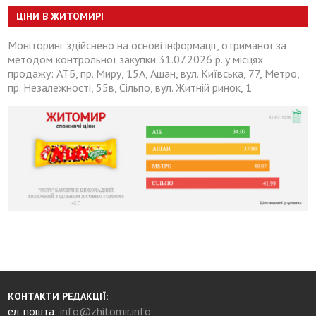
ЦІНИ В ЖИТОМИРІ
Моніторинг здійснено на основі інформації, отриманої за
методом контрольної закупки 31.07.2026 р. у місцях
продажу: АТБ, пр. Миру, 15А, Ашан, вул. Київська, 77, Метро,
пр. Незалежності, 55в, Сільпо, вул. Житній ринок, 1
КОНТАКТИ РЕДАКЦІЇ:
ел. пошта:
info@zhitomir.info