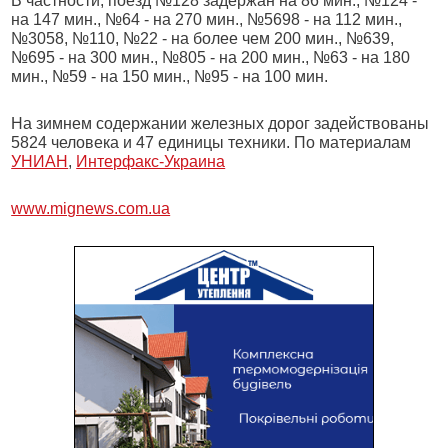
В частности, поезд №128 задержан на 86 мин.; №124 -
на 147 мин., №64 - на 270 мин., №5698 - на 112 мин.,
№3058, №110, №22 - на более чем 200 мин., №639,
№695 - на 300 мин., №805 - на 200 мин., №63 - на 180
мин., №59 - на 150 мин., №95 - на 100 мин.
На зимнем содержании железных дорог задействованы
5824 человека и 47 единицы техники. По материалам
УНИАН
,
Интерфакс-Украина
www.mignews.com.ua