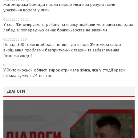
Житомирська бригада посіла перше місце за результатами
ураження ворога у липні
06.08.2026, 16:15
У селі Житомирського району на ставку знайшли мертвими молодих
лебедів: попередньо ознак браконьєрства не виявили
06.08.2026, 15:54
Понад 300 голосів зібрала петиція до влади Житомира щодо
вирішення проблеми безпритульних тварин та забезпечення
безпеки людей
06.08.2026, 15:18
У Житомирській області вирок отримала жінка, яка у студії краси
вкрала сумку з 24 тис. грн
ДІАЛОГИ