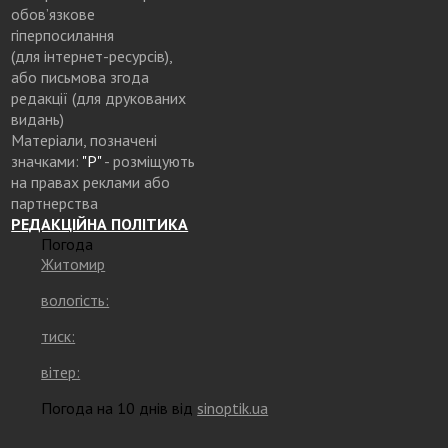
обов’язкове
гіперпосилання
(для інтернет-ресурсів),
або письмова згода
редакції (для друкованих
видань)
Матеріали, позначені
значками:
"Р"
- розміщують
на правах реклами або
партнерства
РЕДАКЦІЙНА ПОЛІТИКА
Погода
Житомир
вологість:
тиск:
вітер:
Погода на 10 днів від
sinoptik.ua