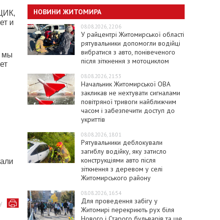
НОВИНИ ЖИТОМИРА
ЦИК,
ет и
08.08.2026, 22:06
У райцентрі Житомирської області
рятувальники допомогли водійці
вибратися з авто, понівеченого
, мы
після зіткнення з мотоциклом
ет
08.08.2026, 21:53
Начальник Житомирської ОВА
закликав не нехтувати сигналами
повітряної тривоги найближчим
часом і забезпечити доступ до
укриттів
08.08.2026, 18:01
Рятувальники деблокували
загиблу водійку, яку затисло
конструкціями авто після
вали
зіткнення з деревом у селі
Житомирського району
08.08.2026, 16:54
Для проведення забігу у
у
Житомирі перекриють рух біля
Нового і Старого бульварів та ще