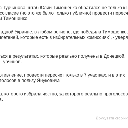
а Турчинова, штаб Юлии Тимошенко обратился не только к 
согласие (но это же было только публично) провести пересч
ии Тимошенко.
адной Украине, в любом регионе, где победила Тимошенко
летеней, которые есть в избирательных комиссиях", - уверя
ься в результатах, которые реально получены в Донецкой,
 Турчинов.
ивление, провести пересчет только в 7 участках, и в этих
олосов в пользу Януковича".
, которого избрала честно, за которого реально проголосо
в.
Друкувати сторінк