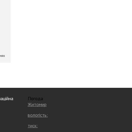
аційна
Погода
Житомир
вологість:
тиск: