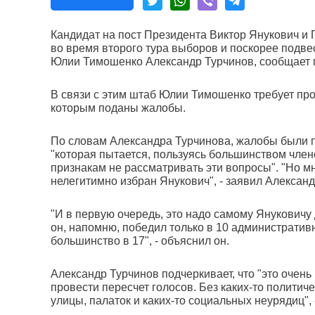
Кандидат на пост Президента Виктор Янукович 
во время второго тура выборов и поскорее подве
Юлии Тимошенко Александр Турчинов, сообщает 
В связи с этим штаб Юлии Тимошенко требует про
которым поданы жалобы.
По словам Александра Турчинова, жалобы были п
"которая пытается, пользуясь большинством чле
признакам не рассматривать эти вопросы". "Но мн
нелегитимно избран Янукович", - заявил Александ
"И в первую очередь, это надо самому Януковичу д
он, напомню, победил только в 10 административ
большинство в 17", - объяснил он.
Александр Турчинов подчеркивает, что "это очень 
провести пересчет голосов. Без каких-то политич
улицы, палаток и каких-то социальных неурядиц",