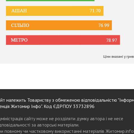
йт належить Товариству з обмеженою відповідальністю "Інформ
енція Житомир Інфо". Код ЄДРПОУ 33732896
міністрація сайту може не розділяти думку автора і не несе
дповідальності за авторські матеріали.
и повному чи частковому використанні матеріалів Житомир.info