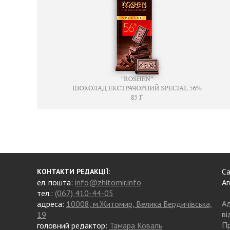
Са
КОНТАКТИ РЕДАКЦІЇ:
ел. пошта:
info@zhitomir.info
Аг
тел.:
(067) 410-44-05
Ад
адреса:
10008, м.Житомир, Велика Бердичівська,
ві
19
Пр
головний редактор:
Тамара Коваль