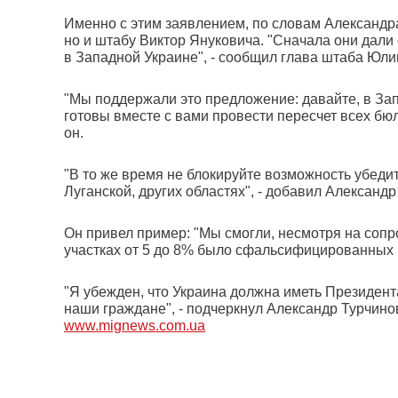
Именно с этим заявлением, по словам Александр
но и штабу Виктор Януковича. "Сначала они дали 
в Западной Украине", - сообщил глава штаба Юл
"Мы поддержали это предложение: давайте, в Зап
готовы вместе с вами провести пересчет всех бюл
он.
"В то же время не блокируйте возможность убедит
Луганской, других областях", - добавил Александр
Он привел пример: "Мы смогли, несмотря на сопрот
участках от 5 до 8% было сфальсифицированных г
"Я убежден, что Украина должна иметь Президента
наши граждане", - подчеркнул Александр Турчино
www.mignews.com.ua