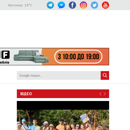
Житомир:
18
°C
ВІДЕО