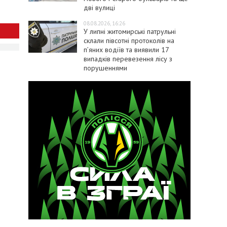
дві вулиці
08.08.2026, 16:26
У липні житомирські патрульні
склали півсотні протоколів на
пʼяних водіїв та виявили 17
випадків перевезення лісу з
порушеннями