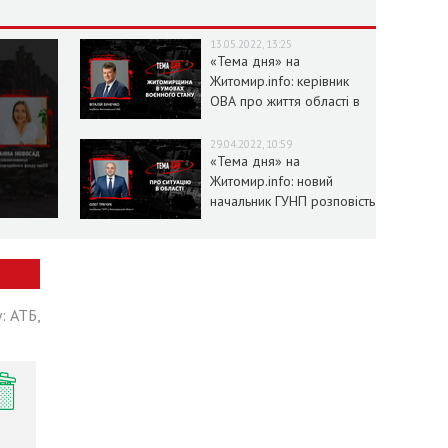
13.05.2022, 13:25
«Тема дня» на
Житомир.info: керівник
ОВА про життя області в
умовах воєнного стану
29.04.2022, 10:59
«Тема дня» на
Житомир.info: новий
начальник ГУНП розповість
про ситуацію в області
: АТБ,