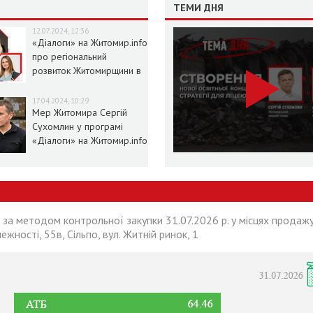
ТЕМИ ДНЯ
12.07.2024, 12:36
«Діалоги» на Житомир.info
про регіональний
розвиток Житомирщини в
умовах воєнного стану
17.04.2024, 10:29
Мер Житомира Сергій
Сухомлин у програмі
«Діалоги» на Житомир.info
 за методом контрольної закупки 31.07.2026 р. у місцях продажу
лежності, 55в, Сільпо, вул. Житній ринок, 1