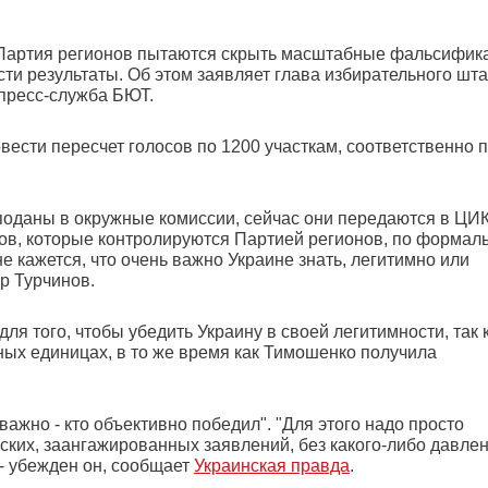
и Партия регионов пытаются скрыть масштабные фальсифик
сти результаты. Об этом заявляет глава избирательного шт
пресс-служба БЮТ.
вести пересчет голосов по 1200 участкам, соответственно 
оданы в окружные комиссии, сейчас они передаются в ЦИК
нов, которые контролируются Партией регионов, по форма
е кажется, что очень важно Украине знать, легитимно или
р Турчинов.
ля того, чтобы убедить Украину в своей легитимности, так 
ных единицах, в то же время как Тимошенко получила
важно - кто объективно победил". "Для этого надо просто
еских, заангажированных заявлений, без какого-либо давле
 - убежден он, сообщает
Украинская правда
.