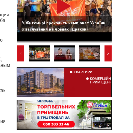
ации
аба
У Житомирі проходить чемпіонат України
з веслування на човнах «Дракон»
по
,
льным
как
ния